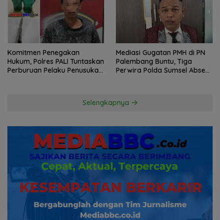
Komitmen Penegakan
Mediasi Gugatan PMH di PN
Hukum, Polres PALI Tuntaskan
Palembang Buntu, Tiga
Perburuan Pelaku Penusukan
Perwira Polda Sumsel Absen,
Hingga ke Hutan
Kuasa Hukum Penggugat
Pertanyakan Komitmen
Hormati Proses Hukum
Selengkapnya