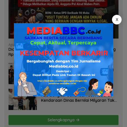
X
Agustus 6, 2026
Diduga Oknum Pol Airud Jadi Broker Minyak Ilegal, Uang
Rp88 Juta Milik Toke Muba Hilang Tanpa Jejak
Agustus 6, 2026
Soroti Dugaan Pelanggaran Tambang
PT BSPC, Koalisi Aktivis Sumsel Beri
Tenggat 1 Minggu ke Pemerintah
Agustus 5, 2026
ABS Bongkar Sekandal Aset Muba! 29
Kendaraan Dinas Bernilai Milyaran Tak
Jelas Tanpa Jejak
Selengkapnya