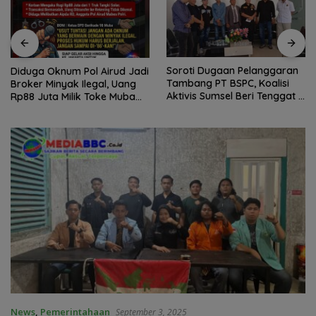
Soroti Dugaan Pelanggaran
Diduga Oknum Pol Airud Jadi
Tambang PT BSPC, Koalisi
Broker Minyak Ilegal, Uang
Aktivis Sumsel Beri Tenggat 1
Rp88 Juta Milik Toke Muba
Minggu ke Pemerintah
Hilang Tanpa Jejak
News
,
Pemerintahaan
September 3, 2025