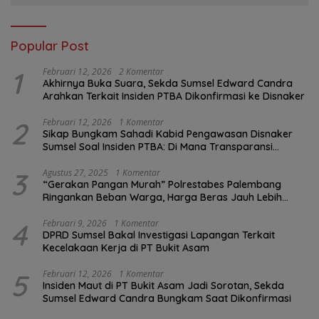
Popular Post
1
Februari 12, 2026
2 Komentar
Akhirnya Buka Suara, Sekda Sumsel Edward Candra
Arahkan Terkait Insiden PTBA Dikonfirmasi ke Disnaker
2
Februari 12, 2026
1 Komentar
Sikap Bungkam Sahadi Kabid Pengawasan Disnaker
Sumsel Soal Insiden PTBA: Di Mana Transparansi
Pengawasan K3?
3
Agustus 27, 2025
1 Komentar
“Gerakan Pangan Murah” Polrestabes Palembang
Ringankan Beban Warga, Harga Beras Jauh Lebih
Terjangkau
4
Februari 9, 2026
1 Komentar
DPRD Sumsel Bakal Investigasi Lapangan Terkait
Kecelakaan Kerja di PT Bukit Asam
5
Februari 12, 2026
1 Komentar
Insiden Maut di PT Bukit Asam Jadi Sorotan, Sekda
Sumsel Edward Candra Bungkam Saat Dikonfirmasi