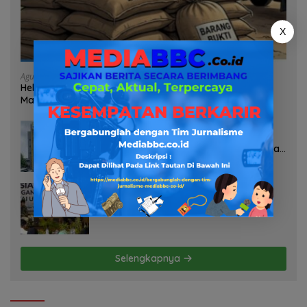
X
Agustus 7, 2026
Heboh Tumpukan Karung Diduga Pasir Timah di Pos AL
Manggar, Danlanal Babel: Masih Kami Dalami
Agustus 7, 2026
Pelayanan Kinerja Dan Transparansi
Sanksi P2TL PLN Dipertanyakan, Upaya
Konfirmasi GM PLN UID S2JB Terkesan
Tutup Mata
Agustus 7, 2026
Selamatkan Lahan Pertanian Brebes
dari Banjir, Kemendagri Dorong
Program FMNJP
Selengkapnya