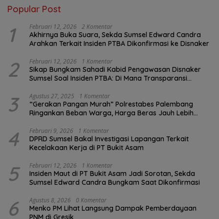
Popular Post
1
Februari 12, 2026
2 Komentar
Akhirnya Buka Suara, Sekda Sumsel Edward Candra
Arahkan Terkait Insiden PTBA Dikonfirmasi ke Disnaker
2
Februari 12, 2026
1 Komentar
Sikap Bungkam Sahadi Kabid Pengawasan Disnaker
Sumsel Soal Insiden PTBA: Di Mana Transparansi
Pengawasan K3?
3
Agustus 27, 2025
1 Komentar
“Gerakan Pangan Murah” Polrestabes Palembang
Ringankan Beban Warga, Harga Beras Jauh Lebih
Terjangkau
4
Februari 9, 2026
1 Komentar
DPRD Sumsel Bakal Investigasi Lapangan Terkait
Kecelakaan Kerja di PT Bukit Asam
5
Februari 12, 2026
1 Komentar
Insiden Maut di PT Bukit Asam Jadi Sorotan, Sekda
Sumsel Edward Candra Bungkam Saat Dikonfirmasi
6
Agustus 8, 2026
0 Komentar
Menko PM Lihat Langsung Dampak Pemberdayaan
PNM di Gresik