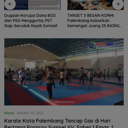
Dugaan Korupsi Dana BOS
TARGET 5 BESAR! KORMI
dan PSG Menggurita, PST
Palembang Kobarkan
Siap Geruduk Kejati Sumsel!
Semangat Juang 25 INORGA
Menuju FORPROV II Sumsel
2026!
News
Oktober 19, 2025
Karate Kota Palembang Tancap Gas di Hari
Pertama Porprov Sumsel XV, Sabet 1 Emas, 1