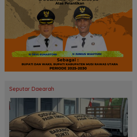
Seputar Daearah