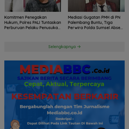
Komitmen Penegakan
Mediasi Gugatan PMH di PN
Hukum, Polres PALI Tuntaskan
Palembang Buntu, Tiga
Perburuan Pelaku Penusukan
Perwira Polda Sumsel Absen,
Hingga ke Hutan
Kuasa Hukum Penggugat
Pertanyakan Komitmen
Hormati Proses Hukum
Selengkapnya