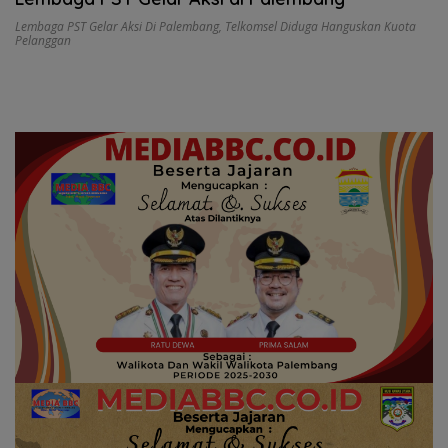
Lembaga PST Gelar Aksi Di Palembang
,
Telkomsel Diduga Hanguskan Kuota
Pelanggan