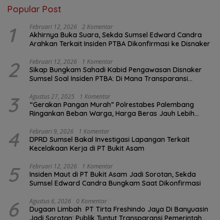
Popular Post
1
Februari 12, 2026
2 Komentar
Akhirnya Buka Suara, Sekda Sumsel Edward Candra
Arahkan Terkait Insiden PTBA Dikonfirmasi ke Disnaker
2
Februari 12, 2026
1 Komentar
Sikap Bungkam Sahadi Kabid Pengawasan Disnaker
Sumsel Soal Insiden PTBA: Di Mana Transparansi
Pengawasan K3?
3
Agustus 27, 2025
1 Komentar
“Gerakan Pangan Murah” Polrestabes Palembang
Ringankan Beban Warga, Harga Beras Jauh Lebih
Terjangkau
4
Februari 9, 2026
1 Komentar
DPRD Sumsel Bakal Investigasi Lapangan Terkait
Kecelakaan Kerja di PT Bukit Asam
5
Februari 12, 2026
1 Komentar
Insiden Maut di PT Bukit Asam Jadi Sorotan, Sekda
Sumsel Edward Candra Bungkam Saat Dikonfirmasi
6
Agustus 6, 2026
0 Komentar
Dugaan Limbah PT Tirta Freshindo Jaya Di Banyuasin
Jadi Sorotan: Publik Tuntut Transparansi Pemerintah