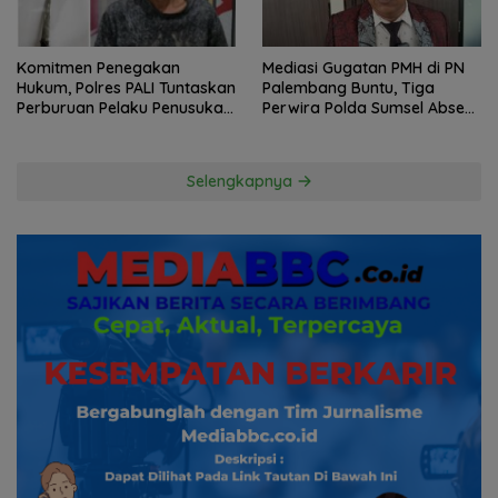
Komitmen Penegakan
Mediasi Gugatan PMH di PN
Hukum, Polres PALI Tuntaskan
Palembang Buntu, Tiga
Perburuan Pelaku Penusukan
Perwira Polda Sumsel Absen,
Hingga ke Hutan
Kuasa Hukum Penggugat
Pertanyakan Komitmen
Hormati Proses Hukum
Selengkapnya