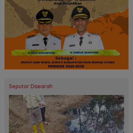
Seputar Daearah