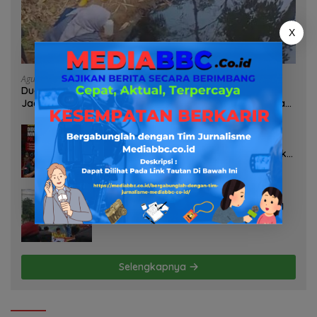
X
Agustus 6, 2026
Dugaan Limbah PT Tirta Freshindo Jaya Di Banyuasin
Jadi Sorotan: Publik Tuntut Transparansi Pemerintah dan
Perusahaan
Agustus 6, 2026
Diduga Oknum Pol Airud Jadi Broker
Minyak Ilegal, Uang Rp88 Juta Milik Toke
Muba Hilang Tanpa Jejak
Agustus 6, 2026
Soroti Dugaan Pelanggaran Tambang
PT BSPC, Koalisi Aktivis Sumsel Beri
Tenggat 1 Minggu ke Pemerintah
Selengkapnya