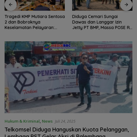
Tragedi KMP Mutiara Sentosa
Diduga Cemari Sungai
2 dan Bobroknya
Dawas dan Langgar Izin
Keselamatan Pelayaran:
Jetty PT BMP, Massa POSE RI
Krisis Implementasi Regulasi
dan Barikade 98 Gelar Aksi
hingga Moral Hazard
Mendesak Pengusutan
Tuntas
Hukum & Kriminal
,
News
Juli 24, 2025
Telkomsel Diduga Hanguskan Kuota Pelanggan,
Lembaga PST Gelar Aksi di Palembang