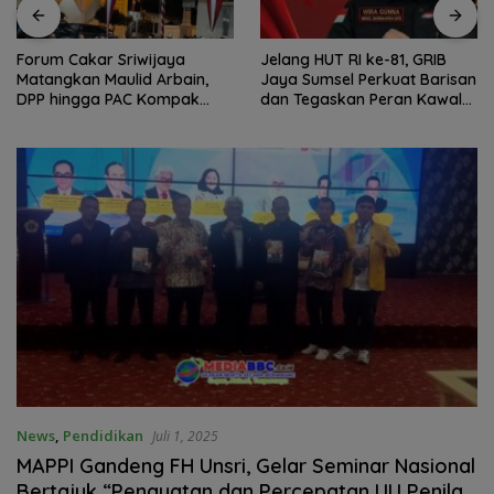
Forum Cakar Sriwijaya
Jelang HUT RI ke-81, GRIB
Matangkan Maulid Arbain,
Jaya Sumsel Perkuat Barisan
DPP hingga PAC Kompak
dan Tegaskan Peran Kawal
Sukseskan Amanah
Aspirasi Rakyat.
News
,
Pendidikan
Juli 1, 2025
MAPPI Gandeng FH Unsri, Gelar Seminar Nasional
Bertajuk “Penguatan dan Percepatan UU Penilai