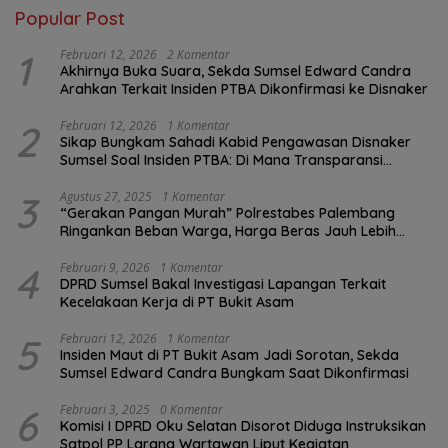
Popular Post
1
Februari 12, 2026
2 Komentar
Akhirnya Buka Suara, Sekda Sumsel Edward Candra
Arahkan Terkait Insiden PTBA Dikonfirmasi ke Disnaker
2
Februari 12, 2026
1 Komentar
Sikap Bungkam Sahadi Kabid Pengawasan Disnaker
Sumsel Soal Insiden PTBA: Di Mana Transparansi
Pengawasan K3?
3
Agustus 27, 2025
1 Komentar
“Gerakan Pangan Murah” Polrestabes Palembang
Ringankan Beban Warga, Harga Beras Jauh Lebih
Terjangkau
4
Februari 9, 2026
1 Komentar
DPRD Sumsel Bakal Investigasi Lapangan Terkait
Kecelakaan Kerja di PT Bukit Asam
5
Februari 12, 2026
1 Komentar
Insiden Maut di PT Bukit Asam Jadi Sorotan, Sekda
Sumsel Edward Candra Bungkam Saat Dikonfirmasi
6
Februari 3, 2025
0 Komentar
Komisi I DPRD Oku Selatan Disorot Diduga Instruksikan
Satpol PP Larang Wartawan Liput Kegiatan