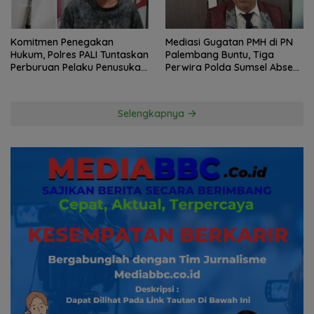
Komitmen Penegakan
Mediasi Gugatan PMH di PN
Hukum, Polres PALI Tuntaskan
Palembang Buntu, Tiga
Perburuan Pelaku Penusukan
Perwira Polda Sumsel Absen,
Hingga ke Hutan
Kuasa Hukum Penggugat
Pertanyakan Komitmen
Hormati Proses Hukum
Selengkapnya