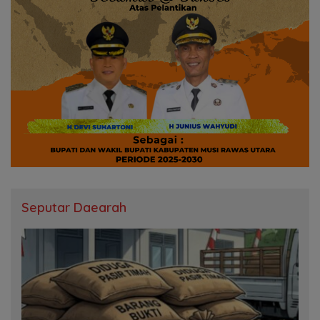
Seputar Daearah