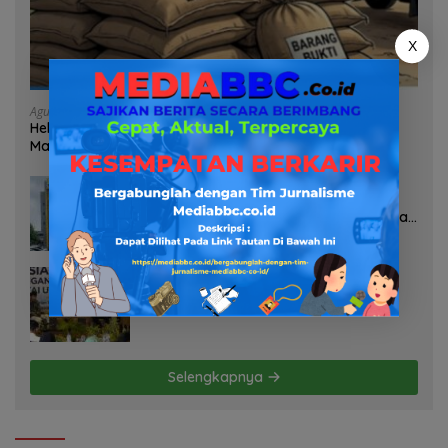
X
Agustus 7, 2026
Heboh Tumpukan Karung Diduga Pasir Timah di Pos AL
Manggar, Danlanal Babel: Masih Kami Dalami
Agustus 7, 2026
Pelayanan Kinerja Dan Transparansi
Sanksi P2TL PLN Dipertanyakan, Upaya
Konfirmasi GM PLN UID S2JB Terkesan
Tutup Mata
Agustus 7, 2026
Selamatkan Lahan Pertanian Brebes
dari Banjir, Kemendagri Dorong
Program FMNJP
Selengkapnya