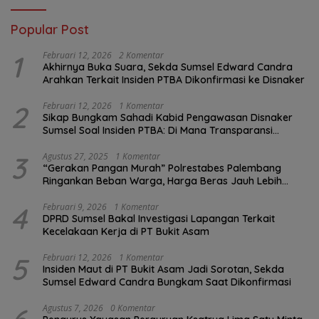
Popular Post
1
Februari 12, 2026
2 Komentar
Akhirnya Buka Suara, Sekda Sumsel Edward Candra
Arahkan Terkait Insiden PTBA Dikonfirmasi ke Disnaker
2
Februari 12, 2026
1 Komentar
Sikap Bungkam Sahadi Kabid Pengawasan Disnaker
Sumsel Soal Insiden PTBA: Di Mana Transparansi
Pengawasan K3?
3
Agustus 27, 2025
1 Komentar
“Gerakan Pangan Murah” Polrestabes Palembang
Ringankan Beban Warga, Harga Beras Jauh Lebih
Terjangkau
4
Februari 9, 2026
1 Komentar
DPRD Sumsel Bakal Investigasi Lapangan Terkait
Kecelakaan Kerja di PT Bukit Asam
5
Februari 12, 2026
1 Komentar
Insiden Maut di PT Bukit Asam Jadi Sorotan, Sekda
Sumsel Edward Candra Bungkam Saat Dikonfirmasi
Agustus 7, 2026
0 Komentar