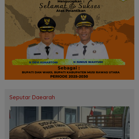
Seputar Daearah