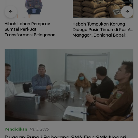
Hibah Lahan Pemprov
Heboh Tumpukan Karung
Sumsel Perkuat
Diduga Pasir Timah di Pos AL
Transformasi Pelayanan
Manggar, Danlanal Babel:
BPKB Polda Sumsel
Masih Kami Dalami
Pendidikan
Mei 5, 2025
Dugaan Pungli Beberapa SMA Dan SMK Negeri,