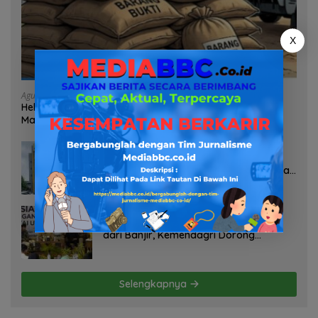
X
Agustus 7, 2026
Heboh Tumpukan Karung Diduga Pasir Timah di Pos AL
Manggar, Danlanal Babel: Masih Kami Dalami
Agustus 7, 2026
Pelayanan Kinerja Dan Transparansi
Sanksi P2TL PLN Dipertanyakan, Upaya
Konfirmasi GM PLN UID S2JB Terkesan
Tutup Mata
Agustus 7, 2026
Selamatkan Lahan Pertanian Brebes
dari Banjir, Kemendagri Dorong
Program FMNJP
Selengkapnya