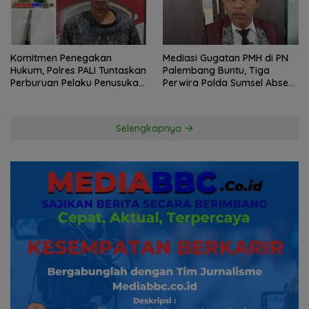
Komitmen Penegakan
Mediasi Gugatan PMH di PN
Hukum, Polres PALI Tuntaskan
Palembang Buntu, Tiga
Perburuan Pelaku Penusukan
Perwira Polda Sumsel Absen,
Hingga ke Hutan
Kuasa Hukum Penggugat
Pertanyakan Komitmen
Hormati Proses Hukum
Selengkapnya