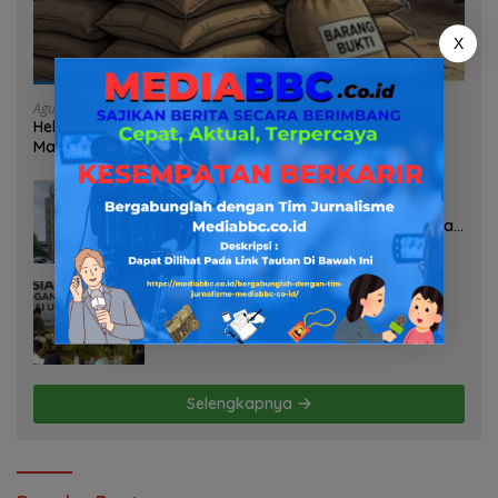
X
Agustus 7, 2026
Heboh Tumpukan Karung Diduga Pasir Timah di Pos AL
Manggar, Danlanal Babel: Masih Kami Dalami
Agustus 7, 2026
Pelayanan Kinerja Dan Transparansi
Sanksi P2TL PLN Dipertanyakan, Upaya
Konfirmasi GM PLN UID S2JB Terkesan
Tutup Mata
Agustus 7, 2026
Selamatkan Lahan Pertanian Brebes
dari Banjir, Kemendagri Dorong
Program FMNJP
Selengkapnya