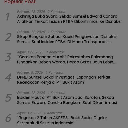
Popular Post
1
Februari 12, 2026
2 Komentar
Akhirnya Buka Suara, Sekda Sumsel Edward Candra
Arahkan Terkait Insiden PTBA Dikonfirmasi ke Disnaker
2
Februari 12, 2026
1 Komentar
Sikap Bungkam Sahadi Kabid Pengawasan Disnaker
Sumsel Soal Insiden PTBA: Di Mana Transparansi
Pengawasan K3?
3
Agustus 27, 2025
1 Komentar
“Gerakan Pangan Murah” Polrestabes Palembang
Ringankan Beban Warga, Harga Beras Jauh Lebih
Terjangkau
4
Februari 9, 2026
1 Komentar
DPRD Sumsel Bakal Investigasi Lapangan Terkait
Kecelakaan Kerja di PT Bukit Asam
5
Februari 12, 2026
1 Komentar
Insiden Maut di PT Bukit Asam Jadi Sorotan, Sekda
Sumsel Edward Candra Bungkam Saat Dikonfirmasi
6
Agustus 9, 2026
0 Komentar
*Rayakan 2 Tahun AKPERSI, Bakti Sosial Digelar
Serentak di Seluruh Indonesia*