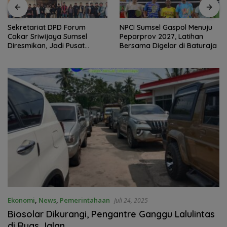
Sekretariat DPD Forum
NPCI Sumsel Gaspol Menuju
Cakar Sriwijaya Sumsel
Peparprov 2027, Latihan
Diresmikan, Jadi Pusat
Bersama Digelar di Baturaja
Konsolidasi Organisasi
Ekonomi
,
News
,
Pemerintahaan
Juli 24, 2025
Biosolar Dikurangi, Pengantre Ganggu Lalulintas
di Ruas Jalan