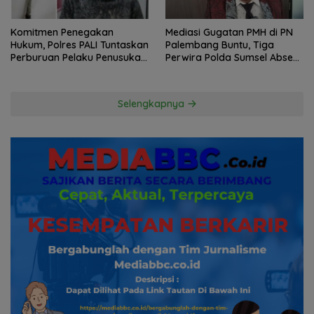
Komitmen Penegakan
Mediasi Gugatan PMH di PN
Hukum, Polres PALI Tuntaskan
Palembang Buntu, Tiga
Perburuan Pelaku Penusukan
Perwira Polda Sumsel Absen,
Hingga ke Hutan
Kuasa Hukum Penggugat
Pertanyakan Komitmen
Hormati Proses Hukum
Selengkapnya