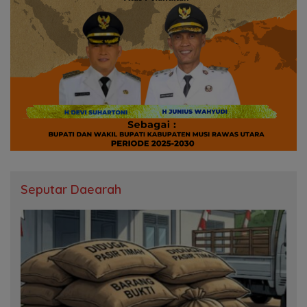
Seputar Daearah