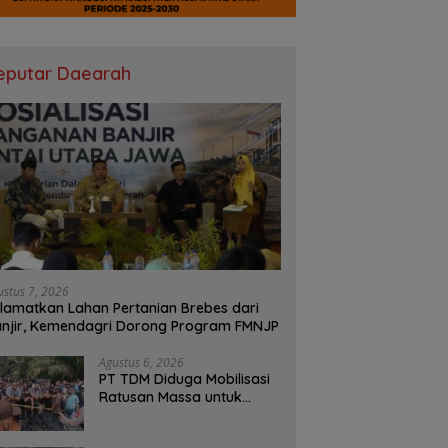
eputar Daearah
ustus 7, 2026
lamatkan Lahan Pertanian Brebes dari
njir, Kemendagri Dorong Program FMNJP
Agustus 6, 2026
PT TDM Diduga Mobilisasi
Ratusan Massa untuk
Halangi Aksi Damai, POSE
RI Tempuh Jalur Hukum