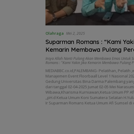
Olahraga
Mei 2, 2025
Suparman Romans : “Kami Yakin Jika
Kemarin Membawa Pulang Pera
Allah Nanti Pulang Akan Mem
Insya Allah Nanti Pulang Akan Membawa Emas Untuk S
Romans : "Kami Yakin Jika Kemarin Membawa Pulang P
Untuk Sumsel”
MEDIABBC.co.id,PALEMBANG- Pelatihan, Pelatih ,
Manajemen Event Floorbaall Level 1 Nasional 202
Gedung Universitas Bina Darma Palembang yang
dari tanggal 02-04-2025 Jumat 02-05 Mei Narasum
Wibawa,Kharisma Kurniawan,Ketua Umum PP Afi
,,pH.d Ketua Umum Koni Sumatera Selatan H.Yu
Ir Suparman Romans Ketua Umum Afi Sumsel di 