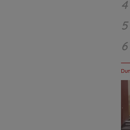
4
5
6
Dun