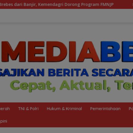
endagri Dorong Program FMNJP
Diduga Aniaya Santri H
erah
TNI & Polri
Hukum & Kriminal
Pemerintahaan
Po
pini