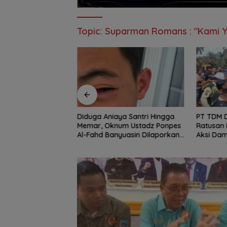
Topic:
Suparman Romans : "Kami Y
Diduga Aniaya Santri Hingga
PT TDM D
Lahan Pertanian
Memar, Oknum Ustadz Ponpes
Ratusan 
 Banjir, Kemendagri
Al-Fahd Banyuasin Dilaporkan
Aksi Dam
gram FMNJP
ke Polda Sumsel
Jalur H