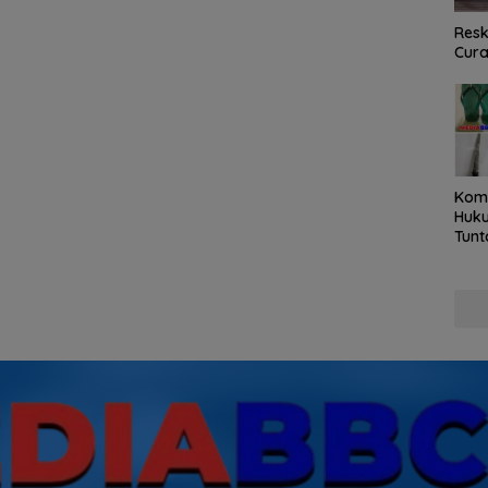
Resk
Cur
Kom
Huku
Tunt
Pela
Hing