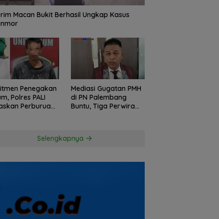
rim Macan Bukit Berhasil Ungkap Kasus
anmor
itmen Penegakan
Mediasi Gugatan PMH
m, Polres PALI
di PN Palembang
askan Perburuan
Buntu, Tiga Perwira
ku Penusukan
Polda Sumsel Absen,
ga ke Hutan
Kuasa Hukum
Penggugat
Selengkapnya
Pertanyakan
Komitmen Hormati
Proses Hukum