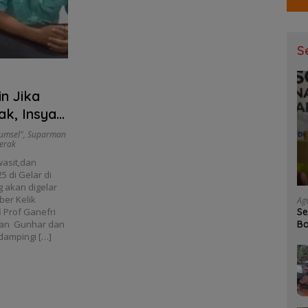
S
k, Insya
bawa Emas
umsel"
,
Suparman
erak
wasit,dan
5 di Gelar di
 akan digelar
ber Kelik
Ag
Se
 Prof Ganefri
Ba
lian Gunhar dan
dampingi […]