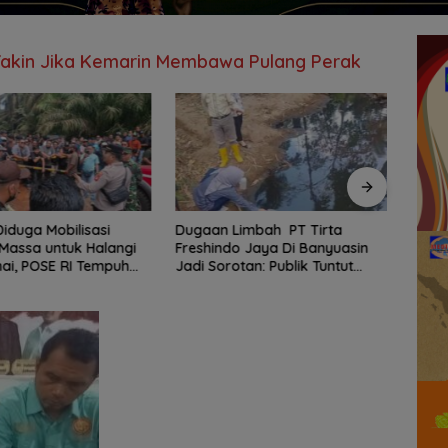
akin Jika Kemarin Membawa Pulang Perak
iduga Mobilisasi
Dugaan Limbah PT Tirta
Trage
Massa untuk Halangi
Freshindo Jaya Di Banyuasin
dan 
ai, POSE RI Tempuh
Jadi Sorotan: Publik Tuntut
Pelay
ukum
Transparansi Pemerintah dan
Regul
Perusahaan