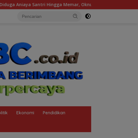
ingga Memar, Oknum Ustadz Ponpes Al-Fahd Banyuasin Dilapork
litik
Ekonomi
Pendidikan