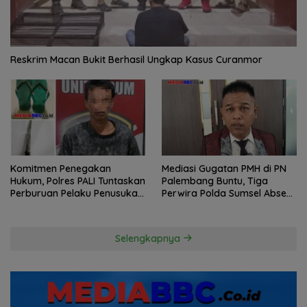
Reskrim Macan Bukit Berhasil Ungkap Kasus Curanmor
Komitmen Penegakan
Mediasi Gugatan PMH di PN
Hukum, Polres PALI Tuntaskan
Palembang Buntu, Tiga
Perburuan Pelaku Penusukan
Perwira Polda Sumsel Absen,
Hingga ke Hutan
Kuasa Hukum Penggugat
Pertanyakan Komitmen
Hormati Proses Hukum
Selengkapnya