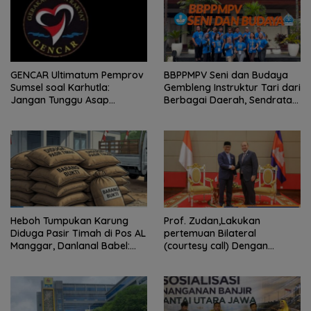
GENCAR Ultimatum Pemprov
BBPPMPV Seni dan Budaya
Sumsel soal Karhutla:
Gembleng Instruktur Tari dari
Jangan Tunggu Asap
Berbagai Daerah, Sendratari
Mengepung Rakyat, Negara
“Satra” Siap Tampil Sebagai
Harus Bergerak
Puncak Kolaborasi Nasional
Heboh Tumpukan Karung
Prof. Zudan,Lakukan
Diduga Pasir Timah di Pos AL
pertemuan Bilateral
Manggar, Danlanal Babel:
(courtesy call) Dengan
Masih Kami Dalami
Deputy Prime Minister
Kerajaan Kamboja,BKN
Siapkan Indonesia Jadi Pusat
Kolaborasi ASN ASEAN