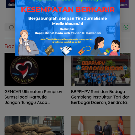
Baca Juga
GENCAR Ultimatum Pemprov
BBPPMPV Seni dan Budaya
Sumsel soal Karhutla:
Gembleng Instruktur Tari dari
Jangan Tunggu Asap
Berbagai Daerah, Sendratari
Mengepung Rakyat, Negara
“Satra” Siap Tampil Sebagai
Harus Bergerak
Puncak Kolaborasi Nasional