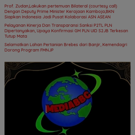
Prof. Zudan,Lakukan pertemuan Bilateral (courtesy call)
Dengan Deputy Prime Minister Kerajaan Kamboja,BKN
Siapkan Indonesia Jadi Pusat Kolaborasi ASN ASEAN
Pelayanan Kinerja Dan Transparansi Sanksi P2TL PLN
Dipertanyakan, Upaya Konfirmasi GM PLN UID S2JB Terkesan
Tutup Mata
Selamatkan Lahan Pertanian Brebes dari Banjir, Kemendagri
Dorong Program FMNJP