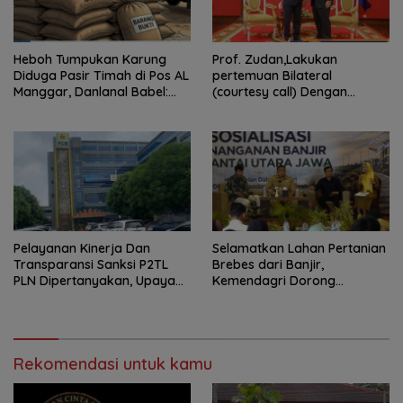
Heboh Tumpukan Karung
Prof. Zudan,Lakukan
Diduga Pasir Timah di Pos AL
pertemuan Bilateral
Manggar, Danlanal Babel:
(courtesy call) Dengan
Masih Kami Dalami
Deputy Prime Minister
Kerajaan Kamboja,BKN
Siapkan Indonesia Jadi Pusat
Kolaborasi ASN ASEAN
Pelayanan Kinerja Dan
Selamatkan Lahan Pertanian
Transparansi Sanksi P2TL
Brebes dari Banjir,
PLN Dipertanyakan, Upaya
Kemendagri Dorong
Konfirmasi GM PLN UID S2JB
Program FMNJP
Terkesan Tutup Mata
Rekomendasi untuk kamu