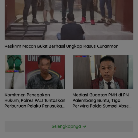
Reskrim Macan Bukit Berhasil Ungkap Kasus Curanmor
Komitmen Penegakan
Mediasi Gugatan PMH di PN
Hukum, Polres PALI Tuntaskan
Palembang Buntu, Tiga
Perburuan Pelaku Penusukan
Perwira Polda Sumsel Absen,
Hingga ke Hutan
Kuasa Hukum Penggugat
Pertanyakan Komitmen
Hormati Proses Hukum
Selengkapnya