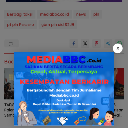
Berbagi takjil
mediabbc.co.id
news
pln
pt pln Persero
ybm pln uid S2JB
X
Baca Juga
TARGET 5 BESAR! KORMI
Jelang HUT RI ke-81, GRIB
Palembang Kobarkan
Jaya Sumsel Perkuat Barisan
Semangat Juang 25 INORGA
dan Tegaskan Peran Kawal
Menuju FORPROV II Sumsel
Aspirasi Rakyat.
2026!