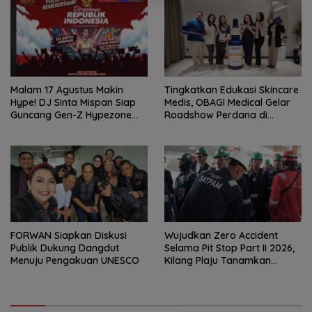
Malam 17 Agustus Makin
Tingkatkan Edukasi Skincare
Hype! DJ Sinta Mispan Siap
Medis, OBAGI Medical Gelar
Guncang Gen-Z Hypezone
Roadshow Perdana di
Palembang
Foreverskin Clinic
FORWAN Siapkan Diskusi
Wujudkan Zero Accident
Publik Dukung Dangdut
Selama Pit Stop Part II 2026,
Menuju Pengakuan UNESCO
Kilang Plaju Tanamkan
Budaya HSSE Melalui Safety
Campaign