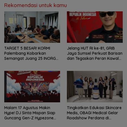
Rekomendasi untuk kamu
TARGET 5 BESAR! KORMI
Jelang HUT RI ke-81, GRIB
Palembang Kobarkan
Jaya Sumsel Perkuat Barisan
Semangat Juang 25 INORGA
dan Tegaskan Peran Kawal
Menuju FORPROV II Sumsel
Aspirasi Rakyat.
2026!
Malam 17 Agustus Makin
Tingkatkan Edukasi Skincare
Hype! DJ Sinta Mispan Siap
Medis, OBAGI Medical Gelar
Guncang Gen-Z Hypezone
Roadshow Perdana di
Palembang
Foreverskin Clinic