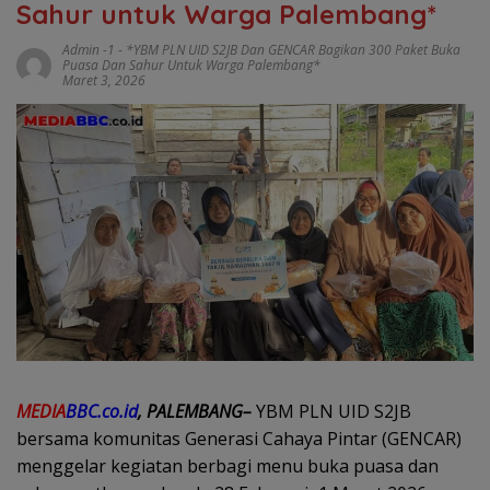
Sahur untuk Warga Palembang*
Admin -1
-
*YBM PLN UID S2JB Dan GENCAR Bagikan 300 Paket Buka
Puasa Dan Sahur Untuk Warga Palembang*
Maret 3, 2026
MEDIA
BBC.co.id
, PALEMBANG–
YBM PLN UID S2JB
bersama komunitas Generasi Cahaya Pintar (GENCAR)
menggelar kegiatan berbagi menu buka puasa dan