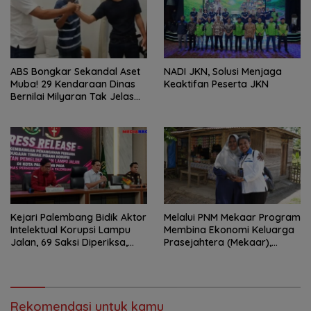
ABS Bongkar Sekandal Aset
NADI JKN, Solusi Menjaga
Muba! 29 Kendaraan Dinas
Keaktifan Peserta JKN
Bernilai Milyaran Tak Jelas
Tanpa Jejak
Kejari Palembang Bidik Aktor
Melalui PNM Mekaar Program
Intelektual Korupsi Lampu
Membina Ekonomi Keluarga
Jalan, 69 Saksi Diperiksa,
Prasejahtera (Mekaar),
Wali Kota-Wakil Wali Kota
Negara Hadir Dalam Wajah
Berpotensi Dipanggil
Yang Dekat Dan Mudah
Dijangkau
Rekomendasi untuk kamu