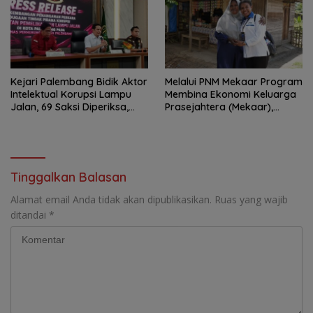
Kejari Palembang Bidik Aktor
Melalui PNM Mekaar Program
Intelektual Korupsi Lampu
Membina Ekonomi Keluarga
Jalan, 69 Saksi Diperiksa,
Prasejahtera (Mekaar),
Wali Kota-Wakil Wali Kota
Negara Hadir Dalam Wajah
Berpotensi Dipanggil
Yang Dekat Dan Mudah
Dijangkau
Tinggalkan Balasan
Alamat email Anda tidak akan dipublikasikan.
Ruas yang wajib
ditandai
*