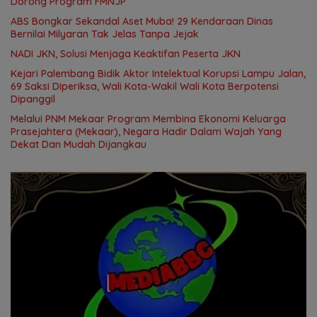
Dorong Program FMNJP
ABS Bongkar Sekandal Aset Muba! 29 Kendaraan Dinas
Bernilai Milyaran Tak Jelas Tanpa Jejak
NADI JKN, Solusi Menjaga Keaktifan Peserta JKN
Kejari Palembang Bidik Aktor Intelektual Korupsi Lampu Jalan,
69 Saksi Diperiksa, Wali Kota-Wakil Wali Kota Berpotensi
Dipanggil
Melalui PNM Mekaar Program Membina Ekonomi Keluarga
Prasejahtera (Mekaar), Negara Hadir Dalam Wajah Yang
Dekat Dan Mudah Dijangkau