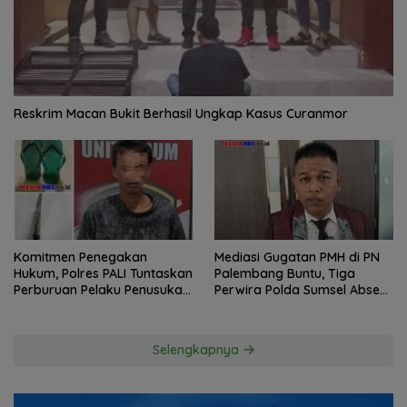
Reskrim Macan Bukit Berhasil Ungkap Kasus Curanmor
Komitmen Penegakan
Mediasi Gugatan PMH di PN
Hukum, Polres PALI Tuntaskan
Palembang Buntu, Tiga
Perburuan Pelaku Penusukan
Perwira Polda Sumsel Absen,
Hingga ke Hutan
Kuasa Hukum Penggugat
Pertanyakan Komitmen
Hormati Proses Hukum
Selengkapnya