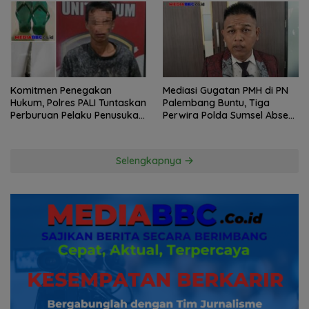
Komitmen Penegakan
Mediasi Gugatan PMH di PN
Hukum, Polres PALI Tuntaskan
Palembang Buntu, Tiga
Perburuan Pelaku Penusukan
Perwira Polda Sumsel Absen,
Hingga ke Hutan
Kuasa Hukum Penggugat
Pertanyakan Komitmen
Hormati Proses Hukum
Selengkapnya