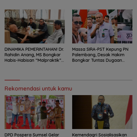
DPRD
DINAMIKA PEMERINTAHAN! Dr.
Massa SIRA-PST Kepung PN
Rahidin Anang, MS Bongkar
Palembang, Desak Hakim
Habis-Habisan “Malpraktik”
Bongkar Tuntas Dugaan
Penataan Kepala Dinas Di
Korupsi Proyek Irigasi Muara
Muba!
Enim
Rekomendasi untuk kamu
DPD Pospera Sumsel Gelar
Kemendagri Sosialisasikan