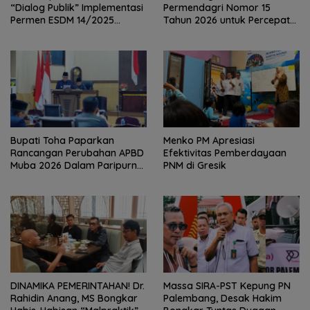
“Dialog Publik” Implementasi
Permendagri Nomor 15
Permen ESDM 14/2025
Tahun 2026 untuk Percepat
Dalam Pengolahan Sumur
Penyerahan PSU Perumahan
Masyarakat Di Sumsel
kepada Pemerintah Daerah
Bupati Toha Paparkan
Menko PM Apresiasi
Rancangan Perubahan APBD
Efektivitas Pemberdayaan
Muba 2026 Dalam Paripurna
PNM di Gresik
DPRD
DINAMIKA PEMERINTAHAN! Dr.
Massa SIRA-PST Kepung PN
Rahidin Anang, MS Bongkar
Palembang, Desak Hakim