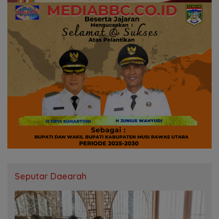
Seputar Daearah