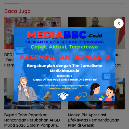
Baca Juga
X
DPD Pospera Sumsel Gelar
Kemendagri Sosialisasikan
“Dialog Publik” Implementasi
Permendagri Nomor 15
Permen ESDM 14/2025
Tahun 2026 untuk Percepat
Dalam Pengolahan Sumur
Penyerahan PSU Perumahan
Masyarakat Di Sumsel
kepada Pemerintah Daerah
Bupati Toha Paparkan
Menko PM Apresiasi
Rancangan Perubahan APBD
Efektivitas Pemberdayaan
Muba 2026 Dalam Paripurna
PNM di Gresik