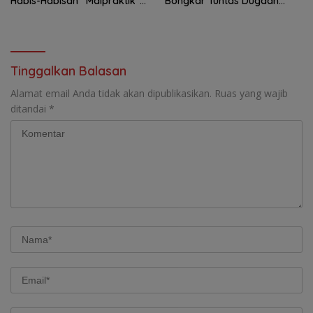
Habis-Habisan “Malpraktik”
Bongkar Tuntas Dugaan
Penataan Kepala Dinas Di
Korupsi Proyek Irigasi Muara
Muba!
Enim
Tinggalkan Balasan
Alamat email Anda tidak akan dipublikasikan.
Ruas yang wajib
ditandai
*