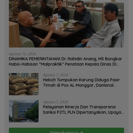
Agustus 10, 2026
DINAMIKA PEMERINTAHAN! Dr. Rahidin Anang, MS Bongkar
Habis-Habisan “Malpraktik” Penataan Kepala Dinas Di
Muba!
Agustus 7, 2026
Heboh Tumpukan Karung Diduga Pasir
Timah di Pos AL Manggar, Danlanal
Babel: Masih Kami Dalami
Agustus 7, 2026
Pelayanan Kinerja Dan Transparansi
Sanksi P2TL PLN Dipertanyakan, Upaya
Konfirmasi GM PLN UID S2JB Terkesan
Tutup Mata
Selengkapnya