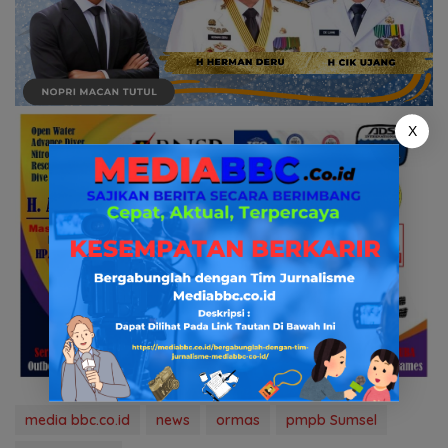
X
media bbc.co.id
news
ormas
pmpb Sumsel