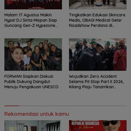
Malam 17 Agustus Makin
Tingkatkan Edukasi Skincare
Hype! DJ Sinta Mispan Siap
Medis, OBAGI Medical Gelar
Guncang Gen-Z Hypezone
Roadshow Perdana di
Palembang
Foreverskin Clinic
FORWAN Siapkan Diskusi
Wujudkan Zero Accident
Publik Dukung Dangdut
Selama Pit Stop Part II 2026,
Menuju Pengakuan UNESCO
Kilang Plaju Tanamkan
Budaya HSSE Melalui Safety
Campaign
Rekomendasi untuk kamu