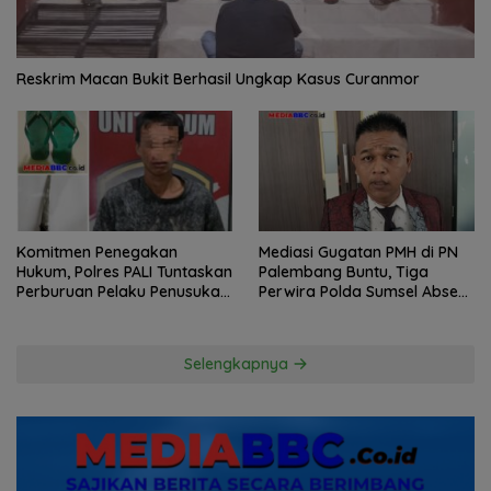
Reskrim Macan Bukit Berhasil Ungkap Kasus Curanmor
Komitmen Penegakan
Mediasi Gugatan PMH di PN
Hukum, Polres PALI Tuntaskan
Palembang Buntu, Tiga
Perburuan Pelaku Penusukan
Perwira Polda Sumsel Absen,
Hingga ke Hutan
Kuasa Hukum Penggugat
Pertanyakan Komitmen
Hormati Proses Hukum
Selengkapnya