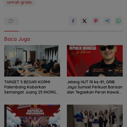
umrah gratis
Baca Juga
TARGET 5 BESAR! KORMI
Jelang HUT RI ke-81, GRIB
Palembang Kobarkan
Jaya Sumsel Perkuat Barisan
Semangat Juang 25 INORGA
dan Tegaskan Peran Kawal
Menuju FORPROV II Sumsel
Aspirasi Rakyat.
2026!