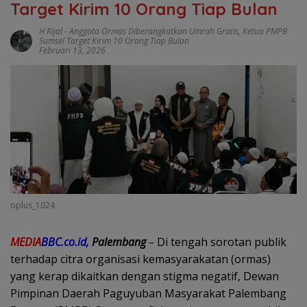
Target Kirim 10 Orang Tiap Bulan
H Rijal
-
Anggota Ormas Diberangkatkan Umrah Gratis
,
Ketua PMPB
Sumsel Target Kirim 10 Orang Tiap Bulan
Februari 13, 2026
oplus_1024
MEDIA
BBC.co.id,
Palembang
–
Di tengah sorotan publik
terhadap citra organisasi kemasyarakatan (ormas)
yang kerap dikaitkan dengan stigma negatif, Dewan
Pimpinan Daerah Paguyuban Masyarakat Palembang