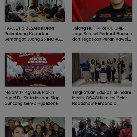
TARGET 5 BESAR! KORMI
Jelang HUT RI ke-81, GRIB
Palembang Kobarkan
Jaya Sumsel Perkuat Barisan
Semangat Juang 25 INORGA
dan Tegaskan Peran Kawal
Menuju FORPROV II Sumsel
Aspirasi Rakyat.
2026!
Malam 17 Agustus Makin
Tingkatkan Edukasi Skincare
Hype! DJ Sinta Mispan Siap
Medis, OBAGI Medical Gelar
Guncang Gen-Z Hypezone
Roadshow Perdana di
Palembang
Foreverskin Clinic