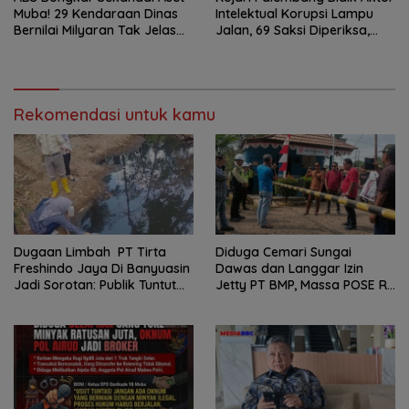
Muba! 29 Kendaraan Dinas
Intelektual Korupsi Lampu
Bernilai Milyaran Tak Jelas
Jalan, 69 Saksi Diperiksa,
Tanpa Jejak
Wali Kota-Wakil Wali Kota
Berpotensi Dipanggil
Rekomendasi untuk kamu
Dugaan Limbah PT Tirta
Diduga Cemari Sungai
Freshindo Jaya Di Banyuasin
Dawas dan Langgar Izin
Jadi Sorotan: Publik Tuntut
Jetty PT BMP, Massa POSE RI
Transparansi Pemerintah
dan Barikade 98 Gelar Aksi
dan Perusahaan
Mendesak Pengusutan
Tuntas