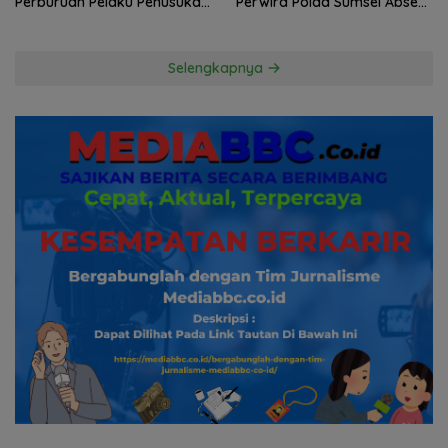
Perburuan Pelaku Penusukan
Perwira Polda Sumsel Absen,
Hingga ke Hutan
Kuasa Hukum Penggugat
Pertanyakan Komitmen
Hormati Proses Hukum
Selengkapnya