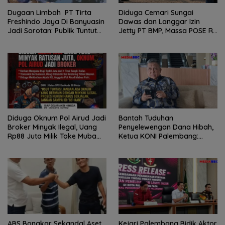
Dugaan Limbah PT Tirta
Diduga Cemari Sungai
Freshindo Jaya Di Banyuasin
Dawas dan Langgar Izin
Jadi Sorotan: Publik Tuntut
Jetty PT BMP, Massa POSE RI
Transparansi Pemerintah
dan Barikade 98 Gelar Aksi
dan Perusahaan
Mendesak Pengusutan
Tuntas
Diduga Oknum Pol Airud Jadi
Bantah Tuduhan
Broker Minyak Ilegal, Uang
Penyelewengan Dana Hibah,
Rp88 Juta Milik Toke Muba
Ketua KONI Palembang:
Hilang Tanpa Jejak
Seluruh Sisa Anggaran Sudah
Dikembalikan
ABS Bongkar Sekandal Aset
Kejari Palembang Bidik Aktor