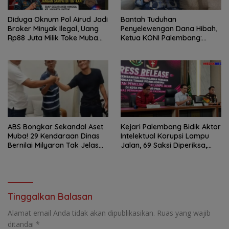
Diduga Oknum Pol Airud Jadi
Bantah Tuduhan
Broker Minyak Ilegal, Uang
Penyelewengan Dana Hibah,
Rp88 Juta Milik Toke Muba
Ketua KONI Palembang:
Hilang Tanpa Jejak
Seluruh Sisa Anggaran Sudah
Dikembalikan
ABS Bongkar Sekandal Aset
Kejari Palembang Bidik Aktor
Muba! 29 Kendaraan Dinas
Intelektual Korupsi Lampu
Bernilai Milyaran Tak Jelas
Jalan, 69 Saksi Diperiksa,
Tanpa Jejak
Wali Kota-Wakil Wali Kota
Berpotensi Dipanggil
Tinggalkan Balasan
Alamat email Anda tidak akan dipublikasikan.
Ruas yang wajib
ditandai
*