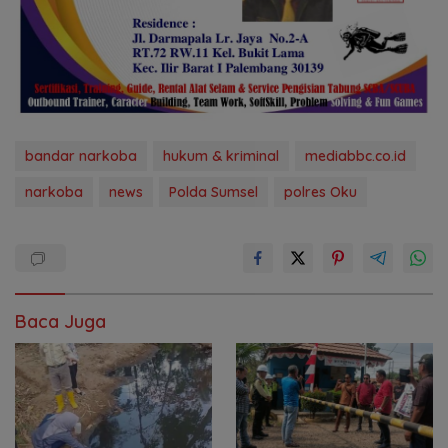
bandar narkoba
hukum & kriminal
mediabbc.co.id
narkoba
news
Polda Sumsel
polres Oku
Baca Juga