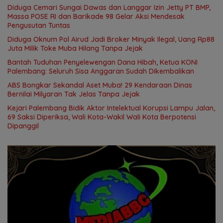
Diduga Cemari Sungai Dawas dan Langgar Izin Jetty PT BMP,
Massa POSE RI dan Barikade 98 Gelar Aksi Mendesak
Pengusutan Tuntas
Diduga Oknum Pol Airud Jadi Broker Minyak Ilegal, Uang Rp88
Juta Milik Toke Muba Hilang Tanpa Jejak
Bantah Tuduhan Penyelewengan Dana Hibah, Ketua KONI
Palembang: Seluruh Sisa Anggaran Sudah Dikembalikan
ABS Bongkar Sekandal Aset Muba! 29 Kendaraan Dinas
Bernilai Milyaran Tak Jelas Tanpa Jejak
Kejari Palembang Bidik Aktor Intelektual Korupsi Lampu Jalan,
69 Saksi Diperiksa, Wali Kota-Wakil Wali Kota Berpotensi
Dipanggil