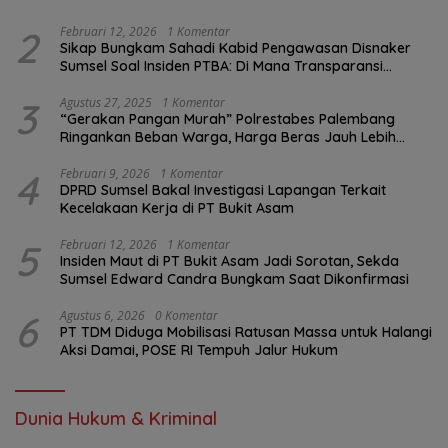
2
Februari 12, 2026
1 Komentar
Sikap Bungkam Sahadi Kabid Pengawasan Disnaker
Sumsel Soal Insiden PTBA: Di Mana Transparansi
Pengawasan K3?
3
Agustus 27, 2025
1 Komentar
“Gerakan Pangan Murah” Polrestabes Palembang
Ringankan Beban Warga, Harga Beras Jauh Lebih
Terjangkau
4
Februari 9, 2026
1 Komentar
DPRD Sumsel Bakal Investigasi Lapangan Terkait
Kecelakaan Kerja di PT Bukit Asam
5
Februari 12, 2026
1 Komentar
Insiden Maut di PT Bukit Asam Jadi Sorotan, Sekda
Sumsel Edward Candra Bungkam Saat Dikonfirmasi
6
Agustus 6, 2026
0 Komentar
PT TDM Diduga Mobilisasi Ratusan Massa untuk Halangi
Aksi Damai, POSE RI Tempuh Jalur Hukum
Dunia Hukum & Kriminal