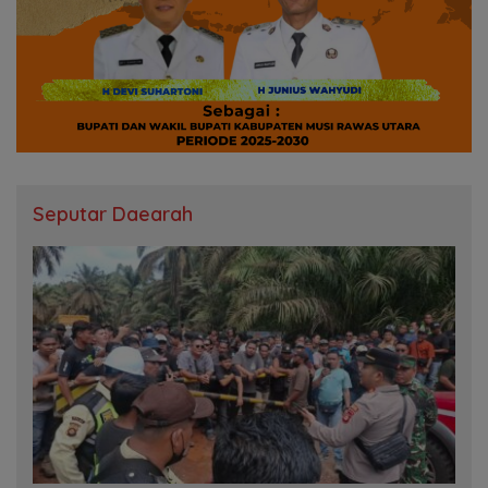
Seputar Daearah