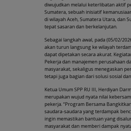
diwujudkan melalui keterlibatan aktif
Sumatera, sebuah inisiatif kemanusi
di wilayah Aceh, Sumatera Utara, dan 
tepat sasaran dan berkelanjutan.
Sebagai langkah awal, pada (05/02/202
akan turun langsung ke wilayah terd
dapat dipetakan secara akurat. Kegiata
Pekerja dan manajemen perusahaan da
masyarakat, sekaligus menegaskan pera
tetapi juga bagian dari solusi sosial d
Ketua Umum SPP RU III, Herdiyan Dar
merupakan wujud nyata nilai kebersama
pekerja. “Program Bersama Bangkitkan
saudara-saudara yang terdampak benca
ingin memastikan bantuan yang disal
masyarakat dan memberi dampak nyata 