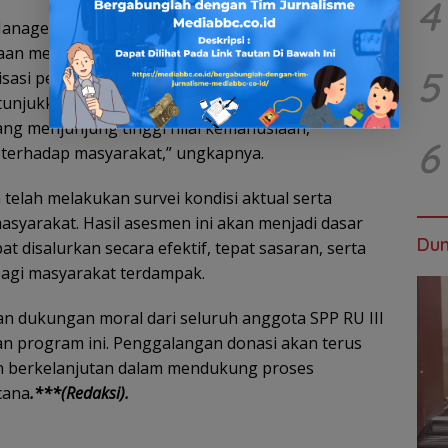
4
anager Kilang Pertamina Plaju, Khabibullah
aan mendukung penuh setiap upaya kemanusiaan
5
isasi pekerja. “Kami mengapresiasi semangat
njukkan oleh SPP RU III dan seluruh pekerja. Ini
ng menjunjung tinggi nilai kemanusiaan,
6
 terhadap masyarakat,” ungkapnya.
telah melakukan survei kondisi aktual serta
asyarakat. Hasil asesmen ini akan menjadi dasar
Dun
 disalurkan secara efektif, tepat sasaran, serta
agi masyarakat terdampak.
dan dukungan moral dari seluruh anggota SPP RU III
an program ini. Penggalangan donasi akan terus
n berkelanjutan dalam mendukung proses
cana
.***(Redaksi).