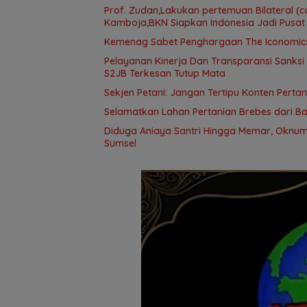
Prof. Zudan,Lakukan pertemuan Bilateral (c
Kamboja,BKN Siapkan Indonesia Jadi Pusat
Kemenag Sabet Penghargaan The Iconomics 
Pelayanan Kinerja Dan Transparansi Sanksi
S2JB Terkesan Tutup Mata
Sekjen Petani: Jangan Tertipu Konten Pertani
Selamatkan Lahan Pertanian Brebes dari B
Diduga Aniaya Santri Hingga Memar, Oknum
Sumsel