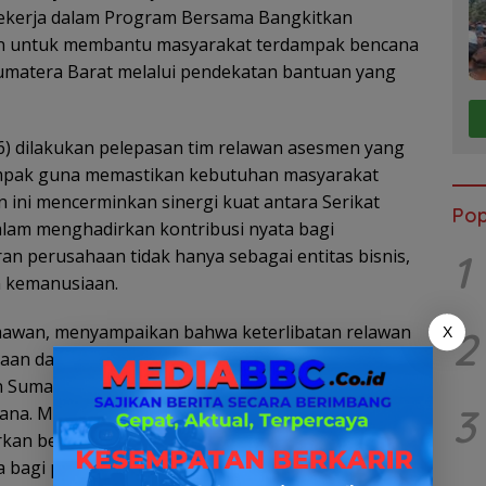
 pekerja dalam Program Bersama Bangkitkan
aan untuk membantu masyarakat terdampak bencana
Sumatera Barat melalui pendekatan bantuan yang
6) dilakukan pelepasan tim relawan asesmen yang
ampak guna memastikan kebutuhan masyarakat
n ini mencerminkan sinergi kuat antara Serikat
Pop
lam menghadirkan kontribusi nyata bagi
n perusahaan tidak hanya sebagai entitas bisnis,
1
an kemanusiaan.
mawan, menyampaikan bahwa keterlibatan relawan
2
X
an dan kepedulian yang terus dijaga oleh seluruh
 Sumatera adalah bentuk solidaritas kami kepada
3
na. Melalui asesmen langsung di lapangan, kami
urkan benar-benar menjawab kebutuhan
bagi proses pemulihan,” ujarnya.