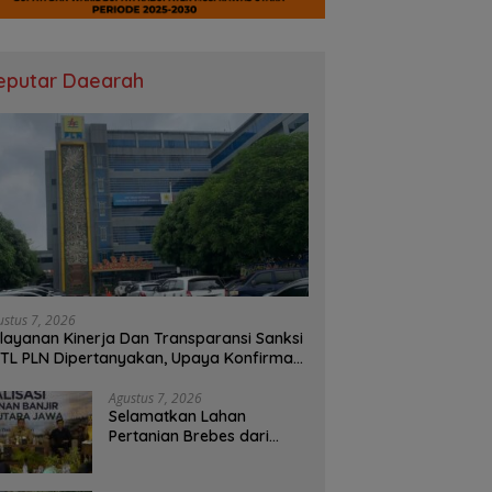
eputar Daearah
ustus 7, 2026
layanan Kinerja Dan Transparansi Sanksi
TL PLN Dipertanyakan, Upaya Konfirmasi
 PLN UID S2JB Terkesan Tutup Mata
Agustus 7, 2026
Selamatkan Lahan
Pertanian Brebes dari
Banjir, Kemendagri
Dorong Program FMNJP