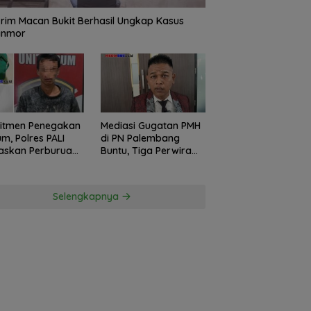
rim Macan Bukit Berhasil Ungkap Kasus
anmor
itmen Penegakan
Mediasi Gugatan PMH
m, Polres PALI
di PN Palembang
askan Perburuan
Buntu, Tiga Perwira
ku Penusukan
Polda Sumsel Absen,
ga ke Hutan
Kuasa Hukum
Penggugat
Selengkapnya
Pertanyakan
Komitmen Hormati
Proses Hukum