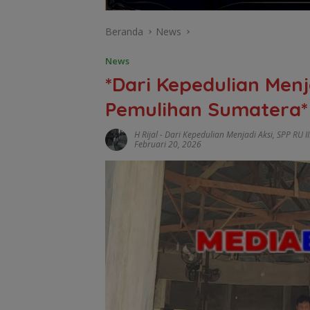
Beranda
News
News
*Dari Kepedulian Menj
Pemulihan Sumatera*
H Rijal
-
Dari Kepedulian Menjadi Aksi
,
SPP RU I
Februari 20, 2026