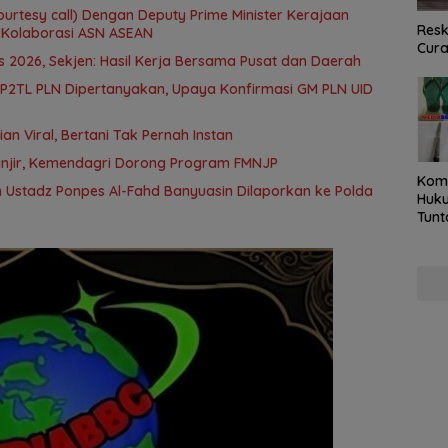
ourtesy call) Dengan Deputy Prime Minister Kerajaan
Resk
 Kolaborasi ASN ASEAN
Cur
2026, Sekjen: Hasil Kerja Bersama Pusat dan Daerah
 P2TL PLN Dipertanyakan, Upaya Konfirmasi GM PLN UID
an Viral, Bertani Tak Pernah Instan
anjir, Kemendagri Dorong Program FMNJP
Kom
 Ustadz Ponpes Al-Fahd Banyuasin Dilaporkan ke Polda
Huku
Tunt
Pela
Hing