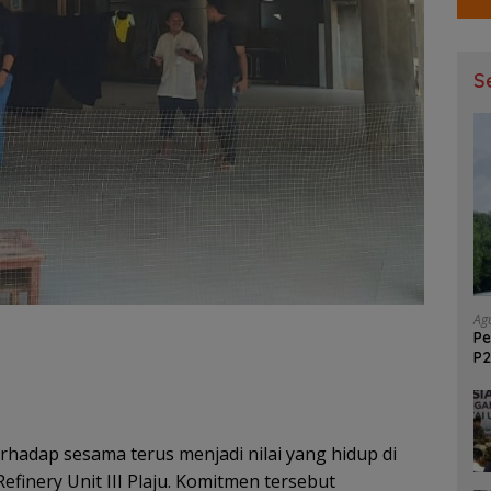
S
Ag
Pe
P2
GM
rhadap sesama terus menjadi nilai yang hidup di
finery Unit III Plaju. Komitmen tersebut