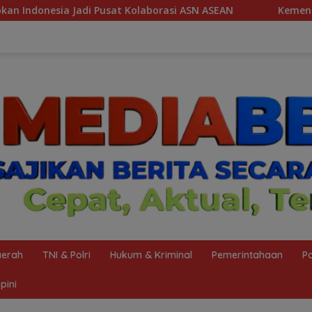
borasi ASN ASEAN
Kemenag Sabet Penghargaan The Icono
erah
TNI & Polri
Hukum & Kriminal
Pemerintahaan
Po
pini