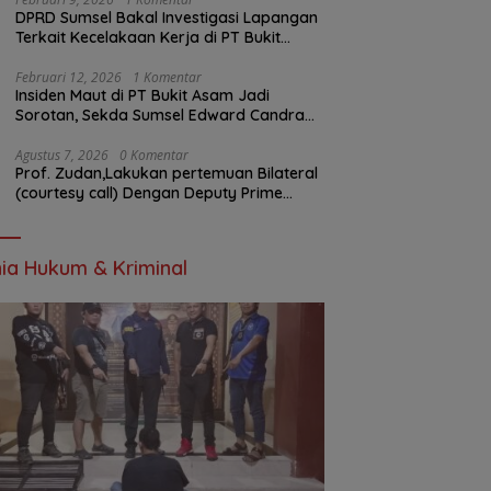
DPRD Sumsel Bakal Investigasi Lapangan
Terkait Kecelakaan Kerja di PT Bukit
Asam
Februari 12, 2026
1 Komentar
Insiden Maut di PT Bukit Asam Jadi
Sorotan, Sekda Sumsel Edward Candra
Bungkam Saat Dikonfirmasi
Agustus 7, 2026
0 Komentar
Prof. Zudan,Lakukan pertemuan Bilateral
(courtesy call) Dengan Deputy Prime
Minister Kerajaan Kamboja,BKN Siapkan
Indonesia Jadi Pusat Kolaborasi ASN
ASEAN
ia Hukum & Kriminal