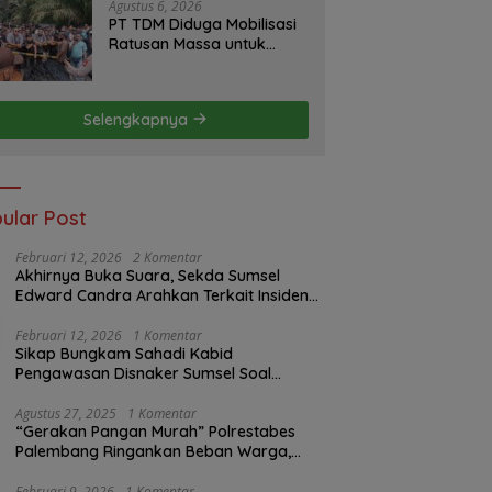
Agustus 6, 2026
PT TDM Diduga Mobilisasi
Ratusan Massa untuk
Halangi Aksi Damai, POSE
RI Tempuh Jalur Hukum
Selengkapnya
ular Post
Februari 12, 2026
2 Komentar
Akhirnya Buka Suara, Sekda Sumsel
Edward Candra Arahkan Terkait Insiden
PTBA Dikonfirmasi ke Disnaker
Februari 12, 2026
1 Komentar
Sikap Bungkam Sahadi Kabid
Pengawasan Disnaker Sumsel Soal
Insiden PTBA: Di Mana Transparansi
Pengawasan K3?
Agustus 27, 2025
1 Komentar
“Gerakan Pangan Murah” Polrestabes
Palembang Ringankan Beban Warga,
Harga Beras Jauh Lebih Terjangkau
Februari 9, 2026
1 Komentar