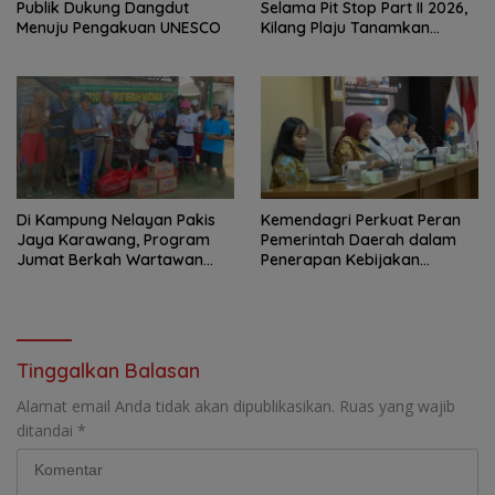
Publik Dukung Dangdut
Selama Pit Stop Part II 2026,
Menuju Pengakuan UNESCO
Kilang Plaju Tanamkan
Budaya HSSE Melalui Safety
Campaign
Di Kampung Nelayan Pakis
Kemendagri Perkuat Peran
Jaya Karawang, Program
Pemerintah Daerah dalam
Jumat Berkah Wartawan
Penerapan Kebijakan
Berbagi Nasi Boks dan Air
Penyelenggaraan
Mineral
Transmigrasi
Tinggalkan Balasan
Alamat email Anda tidak akan dipublikasikan.
Ruas yang wajib
ditandai
*