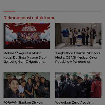
Berbagi Nasi Boks dan Air
Penyelenggaraan
Mineral
Transmigrasi
Rekomendasi untuk kamu
Malam 17 Agustus Makin
Tingkatkan Edukasi Skincare
Hype! DJ Sinta Mispan Siap
Medis, OBAGI Medical Gelar
Guncang Gen-Z Hypezone
Roadshow Perdana di
Palembang
Foreverskin Clinic
FORWAN Siapkan Diskusi
Wujudkan Zero Accident