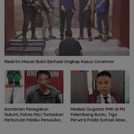
Reskrim Macan Bukit Berhasil Ungkap Kasus Curanmor
Komitmen Penegakan
Mediasi Gugatan PMH di PN
Hukum, Polres PALI Tuntaskan
Palembang Buntu, Tiga
Perburuan Pelaku Penusukan
Perwira Polda Sumsel Absen,
Hingga ke Hutan
Kuasa Hukum Penggugat
Pertanyakan Komitmen