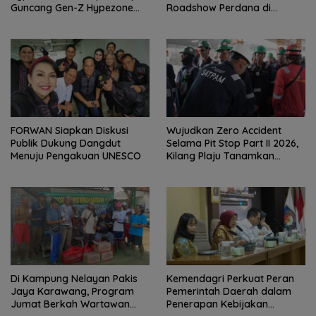
Guncang Gen-Z Hypezone
Roadshow Perdana di
Palembang
Foreverskin Clinic
FORWAN Siapkan Diskusi
Wujudkan Zero Accident
Publik Dukung Dangdut
Selama Pit Stop Part II 2026,
Menuju Pengakuan UNESCO
Kilang Plaju Tanamkan
Budaya HSSE Melalui Safety
Campaign
Di Kampung Nelayan Pakis
Kemendagri Perkuat Peran
Jaya Karawang, Program
Pemerintah Daerah dalam
Jumat Berkah Wartawan
Penerapan Kebijakan