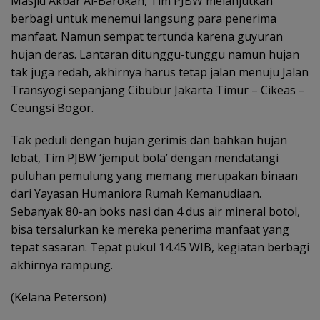
Masjid Akbar Al-Barokah, Tim PJBW melanjutkan
berbagi untuk menemui langsung para penerima
manfaat. Namun sempat tertunda karena guyuran
hujan deras. Lantaran ditunggu-tunggu namun hujan
tak juga redah, akhirnya harus tetap jalan menuju Jalan
Transyogi sepanjang Cibubur Jakarta Timur – Cikeas –
Ceungsi Bogor.
Tak peduli dengan hujan gerimis dan bahkan hujan
lebat, Tim PJBW ‘jemput bola’ dengan mendatangi
puluhan pemulung yang memang merupakan binaan
dari Yayasan Humaniora Rumah Kemanudiaan.
Sebanyak 80-an boks nasi dan 4 dus air mineral botol,
bisa tersalurkan ke mereka penerima manfaat yang
tepat sasaran. Tepat pukul 14.45 WIB, kegiatan berbagi
akhirnya rampung.
(Kelana Peterson)