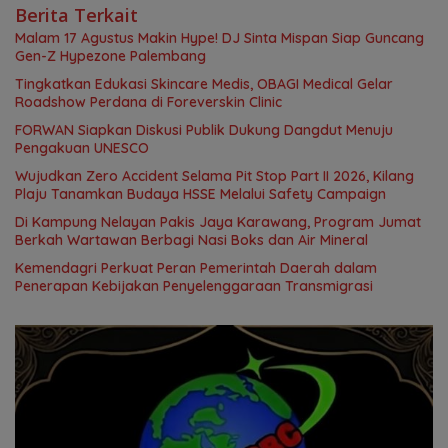
Berita Terkait
Malam 17 Agustus Makin Hype! DJ Sinta Mispan Siap Guncang
Gen-Z Hypezone Palembang
Tingkatkan Edukasi Skincare Medis, OBAGI Medical Gelar
Roadshow Perdana di Foreverskin Clinic
FORWAN Siapkan Diskusi Publik Dukung Dangdut Menuju
Pengakuan UNESCO
Wujudkan Zero Accident Selama Pit Stop Part II 2026, Kilang
Plaju Tanamkan Budaya HSSE Melalui Safety Campaign
Di Kampung Nelayan Pakis Jaya Karawang, Program Jumat
Berkah Wartawan Berbagi Nasi Boks dan Air Mineral
Kemendagri Perkuat Peran Pemerintah Daerah dalam
Penerapan Kebijakan Penyelenggaraan Transmigrasi