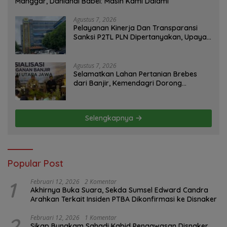
Manggar, Danlanal Babel: Masih Kami Dalami
Agustus 7, 2026
Pelayanan Kinerja Dan Transparansi
Sanksi P2TL PLN Dipertanyakan, Upaya
Konfirmasi GM PLN UID S2JB Terkesan
Tutup Mata
Agustus 7, 2026
Selamatkan Lahan Pertanian Brebes
dari Banjir, Kemendagri Dorong
Program FMNJP
Selengkapnya
Popular Post
1
Februari 12, 2026
2 Komentar
Akhirnya Buka Suara, Sekda Sumsel Edward Candra
Arahkan Terkait Insiden PTBA Dikonfirmasi ke Disnaker
2
Februari 12, 2026
1 Komentar
Sikap Bungkam Sahadi Kabid Pengawasan Disnaker