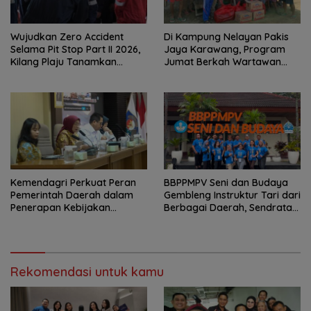
Wujudkan Zero Accident
Di Kampung Nelayan Pakis
Selama Pit Stop Part II 2026,
Jaya Karawang, Program
Kilang Plaju Tanamkan
Jumat Berkah Wartawan
Budaya HSSE Melalui Safety
Berbagi Nasi Boks dan Air
Campaign
Mineral
Kemendagri Perkuat Peran
BBPPMPV Seni dan Budaya
Pemerintah Daerah dalam
Gembleng Instruktur Tari dari
Penerapan Kebijakan
Berbagai Daerah, Sendratari
Penyelenggaraan
“Satra” Siap Tampil Sebagai
Transmigrasi
Puncak Kolaborasi Nasional
Rekomendasi untuk kamu