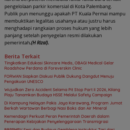
pengelolaan parkir komersial di Kota Palembang.
Publik pun menunggu apakah PT Kuala Permai mampu
membuktikan legalitas usahanya atau justru harus
menghadapi rangkaian proses hukum yang lebih
panjang setelah penyegelan resmi dilakukan
pemerintah
.(H Rizal).
Berita Terkait
Tingkatkan Edukasi Skincare Medis, OBAGI Medical Gelar
Roadshow Perdana di Foreverskin Clinic
FORWAN Siapkan Diskusi Publik Dukung Dangdut Menuju
Pengakuan UNESCO
Wujudkan Zero Accident Selama Pit Stop Part II 2026, Kilang
Plaju Tanamkan Budaya HSSE Melalui Safety Campaign
Di Kampung Nelayan Pakis Jaya Karawang, Program Jumat
Berkah Wartawan Berbagi Nasi Boks dan Air Mineral
Kemendagri Perkuat Peran Pemerintah Daerah dalam
Penerapan Kebijakan Penyelenggaraan Transmigrasi
BBPPMPV Seni dan Budaya Gembleng Instruktur Tari dari