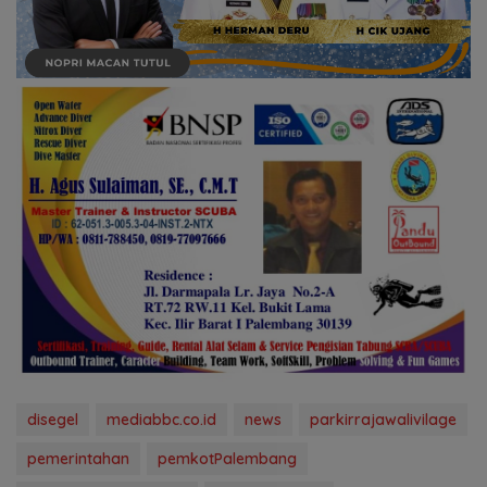
disegel
mediabbc.co.id
news
parkirrajawalivilage
pemerintahan
pemkotPalembang