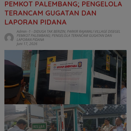
PEMKOT PALEMBANG; PENGELOLA
TERANCAM GUGATAN DAN
LAPORAN PIDANA
Admin -1
-
DIDUGA TAK BERIZIN
,
PARKIR RAJAWALI VILLAGE DISEGEL
PEMKOT PALEMBANG; PENGELOLA TERANCAM GUGATAN DAN
LAPORAN PIDANA
Juni 17, 2026