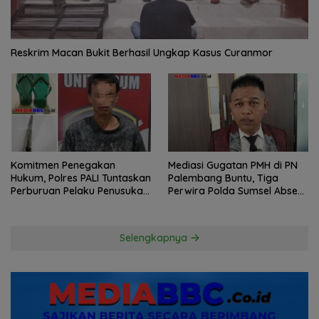
Reskrim Macan Bukit Berhasil Ungkap Kasus Curanmor
Komitmen Penegakan
Mediasi Gugatan PMH di PN
Hukum, Polres PALI Tuntaskan
Palembang Buntu, Tiga
Perburuan Pelaku Penusukan
Perwira Polda Sumsel Absen,
Hingga ke Hutan
Kuasa Hukum Penggugat
Pertanyakan Komitmen
Hormati Proses Hukum
Selengkapnya