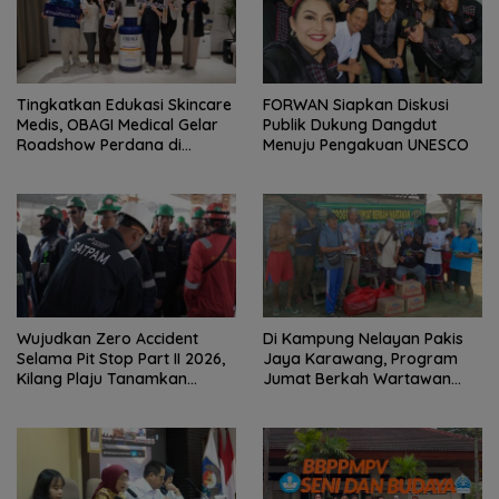
Tingkatkan Edukasi Skincare
FORWAN Siapkan Diskusi
Medis, OBAGI Medical Gelar
Publik Dukung Dangdut
Roadshow Perdana di
Menuju Pengakuan UNESCO
Foreverskin Clinic
Wujudkan Zero Accident
Di Kampung Nelayan Pakis
Selama Pit Stop Part II 2026,
Jaya Karawang, Program
Kilang Plaju Tanamkan
Jumat Berkah Wartawan
Budaya HSSE Melalui Safety
Berbagi Nasi Boks dan Air
Campaign
Mineral