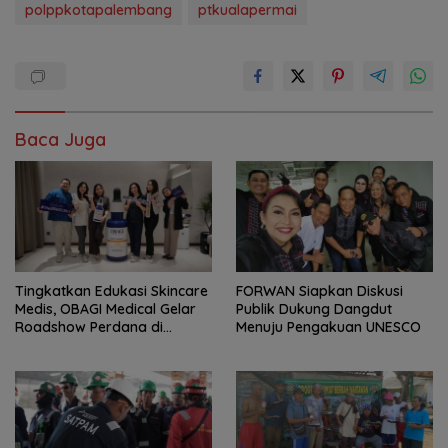
polppkotapalembang
ptkualapermai
Baca Juga
Tingkatkan Edukasi Skincare
FORWAN Siapkan Diskusi
Medis, OBAGI Medical Gelar
Publik Dukung Dangdut
Roadshow Perdana di
Menuju Pengakuan UNESCO
Foreverskin Clinic