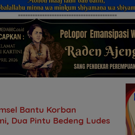
=========================================
msel Bantu Korban
i, Dua Pintu Bedeng Ludes