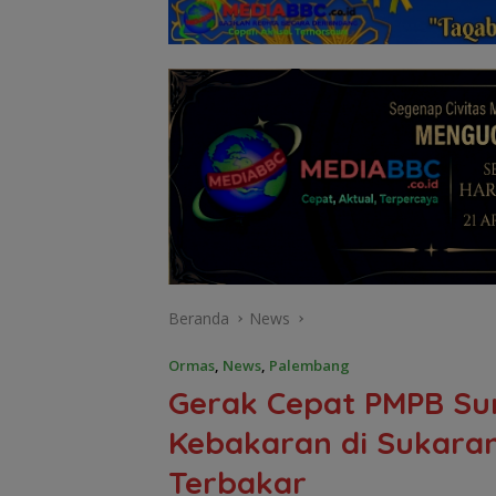
Beranda
News
Ormas
,
News
,
Palembang
Gerak Cepat PMPB Su
Kebakaran di Sukaram
Terbakar