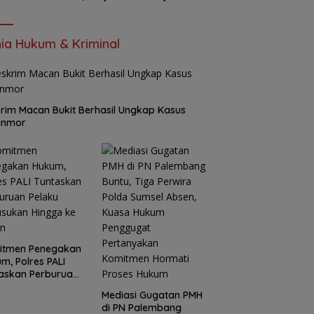
Bersama Pusat dan Daerah
ia Hukum & Kriminal
rim Macan Bukit Berhasil Ungkap Kasus
anmor
itmen Penegakan
m, Polres PALI
askan Perburuan
ku Penusukan
Mediasi Gugatan PMH
ga ke Hutan
di PN Palembang