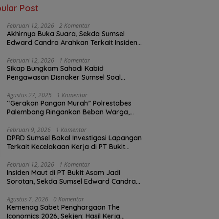
ular Post
Februari 12, 2026
2 Komentar
Akhirnya Buka Suara, Sekda Sumsel
Edward Candra Arahkan Terkait Insiden
PTBA Dikonfirmasi ke Disnaker
Februari 12, 2026
1 Komentar
Sikap Bungkam Sahadi Kabid
Pengawasan Disnaker Sumsel Soal
Insiden PTBA: Di Mana Transparansi
Pengawasan K3?
Agustus 27, 2025
1 Komentar
“Gerakan Pangan Murah” Polrestabes
Palembang Ringankan Beban Warga,
Harga Beras Jauh Lebih Terjangkau
Februari 9, 2026
1 Komentar
DPRD Sumsel Bakal Investigasi Lapangan
Terkait Kecelakaan Kerja di PT Bukit
Asam
Februari 12, 2026
1 Komentar
Insiden Maut di PT Bukit Asam Jadi
Sorotan, Sekda Sumsel Edward Candra
Bungkam Saat Dikonfirmasi
Agustus 7, 2026
0 Komentar
Kemenag Sabet Penghargaan The
Iconomics 2026, Sekjen: Hasil Kerja