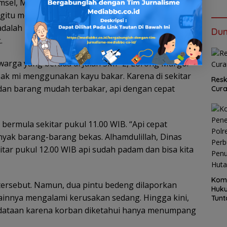
el, Mang Zai, Satuan Tugas (Satgas) PMPB
begitu menerima arahan dari Ketua Umum PMPB
 adalah membantu evakuasi warga dan
Dun
.
warga yang berada di Jalan SMP 2, Lorong Margo.
asak mi menggunakan kayu bakar. Karena di sekitar
Resk
 dan barang mudah terbakar, api dengan cepat
Cur
bermula sekitar pukul 11.00 WIB. “Api cepat
nyak barang-barang bekas. Alhamdulillah, Dinas
ar pukul 12.00 WIB api sudah padam dan bisa kita
Kom
 tersebut. Namun, dua pintu bedeng dilaporkan
Huku
lainnya mengalami kerusakan sedang. Hingga kini,
Tunt
Pela
endataan karena korban diketahui hanya menumpang
Hing