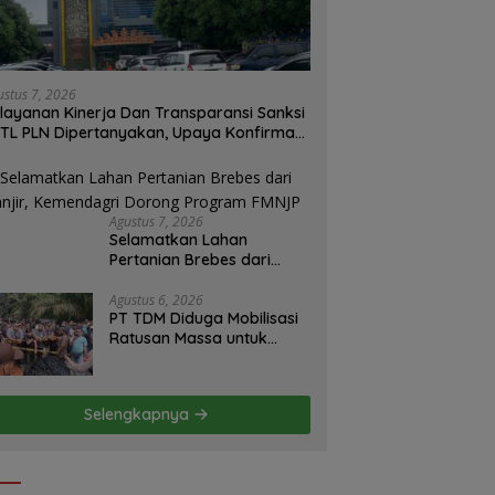
ustus 7, 2026
layanan Kinerja Dan Transparansi Sanksi
TL PLN Dipertanyakan, Upaya Konfirmasi
 PLN UID S2JB Terkesan Tutup Mata
Agustus 7, 2026
Selamatkan Lahan
Pertanian Brebes dari
Banjir, Kemendagri
Dorong Program FMNJP
Agustus 6, 2026
PT TDM Diduga Mobilisasi
Ratusan Massa untuk
Halangi Aksi Damai, POSE
RI Tempuh Jalur Hukum
Selengkapnya