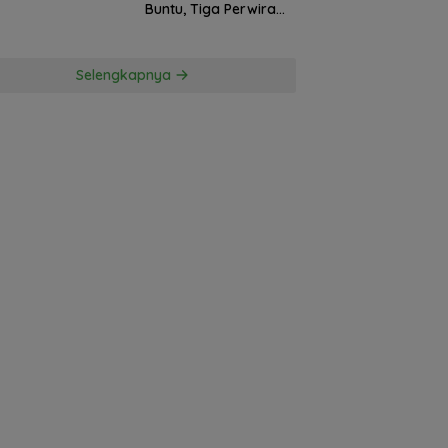
Buntu, Tiga Perwira
Polda Sumsel Absen,
Kuasa Hukum
Penggugat
Selengkapnya
Pertanyakan
Komitmen Hormati
Proses Hukum