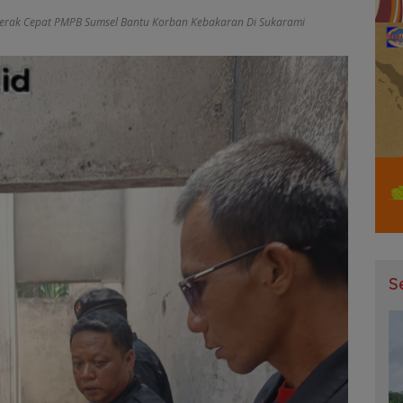
erak Cepat PMPB Sumsel Bantu Korban Kebakaran Di Sukarami
S