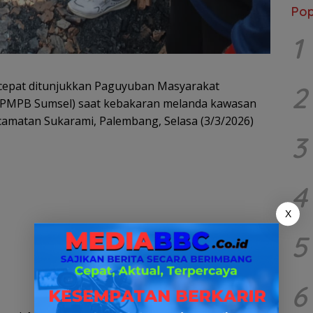
Pop
1
epat ditunjukkan Paguyuban Masyarakat
2
(PMPB Sumsel) saat kebakaran melanda kawasan
camatan Sukarami,
Palembang
, Selasa (3/3/2026)
3
4
X
5
6