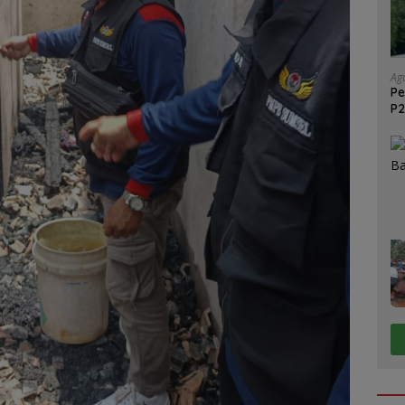
Ag
Pe
P2
GM