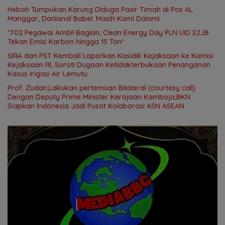
Heboh Tumpukan Karung Diduga Pasir Timah di Pos AL
Manggar, Danlanal Babel: Masih Kami Dalami
*702 Pegawai Ambil Bagian, Clean Energy Day PLN UID S2JB
Tekan Emisi Karbon hingga 15 Ton*
SIRA dan PST Kembali Laporkan Kasidik Kejaksaan ke Komisi
Kejaksaan RI, Soroti Dugaan Ketidakterbukaan Penanganan
Kasus Irigasi Air Lemutu
Prof. Zudan,Lakukan pertemuan Bilateral (courtesy call)
Dengan Deputy Prime Minister Kerajaan Kamboja,BKN
Siapkan Indonesia Jadi Pusat Kolaborasi ASN ASEAN