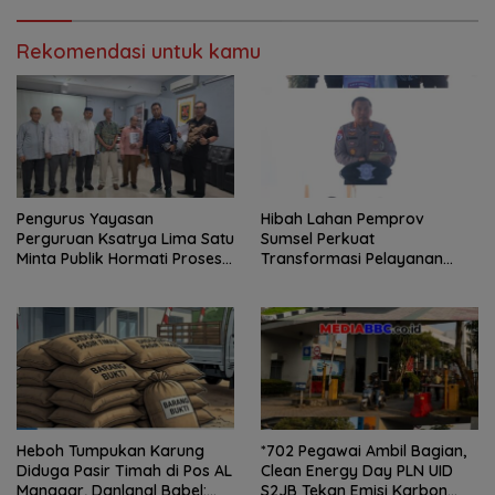
Penanganan Kasus Irigasi Air
Siapkan Indonesia Jadi Pusat
Lemutu
Kolaborasi ASN ASEAN
Rekomendasi untuk kamu
Pengurus Yayasan
Hibah Lahan Pemprov
Perguruan Ksatrya Lima Satu
Sumsel Perkuat
Minta Publik Hormati Proses
Transformasi Pelayanan
Hukum Sengketa
BPKB Polda Sumsel
Kepengurusan
Heboh Tumpukan Karung
*702 Pegawai Ambil Bagian,
Diduga Pasir Timah di Pos AL
Clean Energy Day PLN UID
Manggar, Danlanal Babel:
S2JB Tekan Emisi Karbon