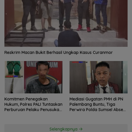
Reskrim Macan Bukit Berhasil Ungkap Kasus Curanmor
Komitmen Penegakan
Mediasi Gugatan PMH di PN
Hukum, Polres PALI Tuntaskan
Palembang Buntu, Tiga
Perburuan Pelaku Penusukan
Perwira Polda Sumsel Absen,
Hingga ke Hutan
Kuasa Hukum Penggugat
Pertanyakan Komitmen
Hormati Proses Hukum
Selengkapnya