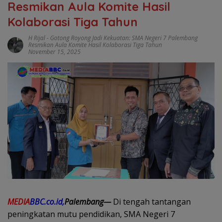
Resmikan Aula Komite Hasil
Kolaborasi Tiga Tahun
H Rijal
-
Gotong Royong Jadi Kekuatan: SMA Negeri 7 Palembang
Resmikan Aula Komite Hasil Kolaborasi Tiga Tahun
November 15, 2025
MEDIA
BBC.co.id,
Palembang—
Di tengah tantangan
peningkatan mutu pendidikan, SMA Negeri 7