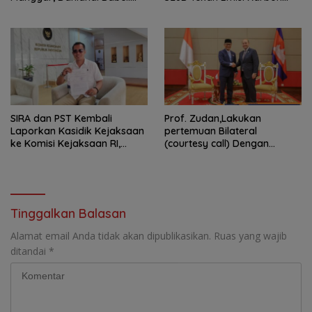
Masih Kami Dalami
hingga 15 Ton*
SIRA dan PST Kembali
Prof. Zudan,Lakukan
Laporkan Kasidik Kejaksaan
pertemuan Bilateral
ke Komisi Kejaksaan RI,
(courtesy call) Dengan
Soroti Dugaan
Deputy Prime Minister
Ketidakterbukaan
Kerajaan Kamboja,BKN
Penanganan Kasus Irigasi Air
Siapkan Indonesia Jadi Pusat
Lemutu
Kolaborasi ASN ASEAN
Tinggalkan Balasan
Alamat email Anda tidak akan dipublikasikan.
Ruas yang wajib
ditandai
*