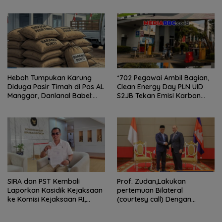
Hukum Sengketa
BPKB Polda Sumsel
Kepengurusan
Heboh Tumpukan Karung
*702 Pegawai Ambil Bagian,
Diduga Pasir Timah di Pos AL
Clean Energy Day PLN UID
Manggar, Danlanal Babel:
S2JB Tekan Emisi Karbon
Masih Kami Dalami
hingga 15 Ton*
SIRA dan PST Kembali
Prof. Zudan,Lakukan
Laporkan Kasidik Kejaksaan
pertemuan Bilateral
ke Komisi Kejaksaan RI,
(courtesy call) Dengan
Soroti Dugaan
Deputy Prime Minister
Ketidakterbukaan
Kerajaan Kamboja,BKN