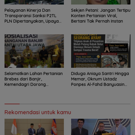
Pelayanan Kinerja Dan
Sekjen Petani: Jangan Tertipu
Transparansi Sanksi P2TL
Konten Pertanian Viral,
PLN Dipertanyakan, Upaya
Bertani Tak Pernah Instan
Konfirmasi GM PLN UID S2JB
Terkesan Tutup Mata
Selamatkan Lahan Pertanian
Diduga Aniaya Santri Hingga
Brebes dari Banjir,
Memar, Oknum Ustadz
Kemendagri Dorong
Ponpes Al-Fahd Banyuasin
Program FMNJP
Dilaporkan ke Polda Sumsel
Rekomendasi untuk kamu