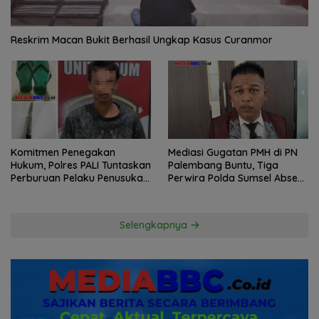
Reskrim Macan Bukit Berhasil Ungkap Kasus Curanmor
Komitmen Penegakan
Mediasi Gugatan PMH di PN
Hukum, Polres PALI Tuntaskan
Palembang Buntu, Tiga
Perburuan Pelaku Penusukan
Perwira Polda Sumsel Absen,
Hingga ke Hutan
Kuasa Hukum Penggugat
Pertanyakan Komitmen
Hormati Proses Hukum
Selengkapnya