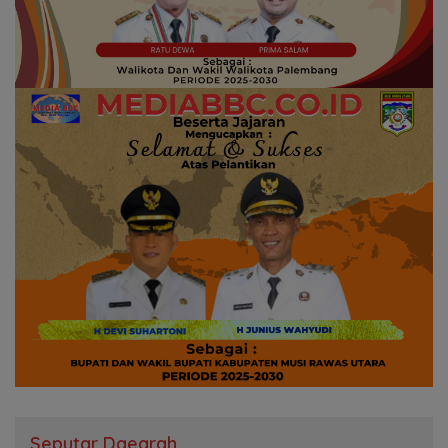
Seputar Daearah