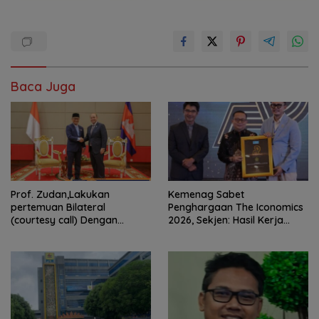
Baca Juga
Prof. Zudan,Lakukan
Kemenag Sabet
pertemuan Bilateral
Penghargaan The Iconomics
(courtesy call) Dengan
2026, Sekjen: Hasil Kerja
Deputy Prime Minister
Bersama Pusat dan Daerah
Kerajaan Kamboja,BKN
Siapkan Indonesia Jadi Pusat
Kolaborasi ASN ASEAN