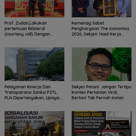
Prof. Zudan,Lakukan
Kemenag Sabet
pertemuan Bilateral
Penghargaan The Iconomics
(courtesy call) Dengan
2026, Sekjen: Hasil Kerja
Deputy Prime Minister
Bersama Pusat dan Daerah
Kerajaan Kamboja,BKN
Siapkan Indonesia Jadi Pusat
Kolaborasi ASN ASEAN
Pelayanan Kinerja Dan
Sekjen Petani: Jangan Tertipu
Transparansi Sanksi P2TL
Konten Pertanian Viral,
PLN Dipertanyakan, Upaya
Bertani Tak Pernah Instan
Konfirmasi GM PLN UID S2JB
Terkesan Tutup Mata