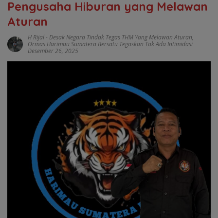
Pengusaha Hiburan yang Melawan
Aturan
H Rijal
-
Desak Negara Tindak Tegas THM Yang Melawan Aturan
,
Ormas Harimau Sumatera Bersatu Tegaskan Tak Ada Intimidasi
Desember 26, 2025