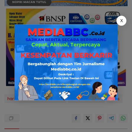
X
harimau sumatera bersaatu
media bbc.co.id
news