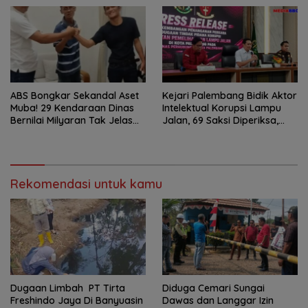
Dikembalikan
ABS Bongkar Sekandal Aset
Kejari Palembang Bidik Aktor
Muba! 29 Kendaraan Dinas
Intelektual Korupsi Lampu
Bernilai Milyaran Tak Jelas
Jalan, 69 Saksi Diperiksa,
Tanpa Jejak
Wali Kota-Wakil Wali Kota
Berpotensi Dipanggil
Rekomendasi untuk kamu
Dugaan Limbah PT Tirta
Diduga Cemari Sungai
Freshindo Jaya Di Banyuasin
Dawas dan Langgar Izin