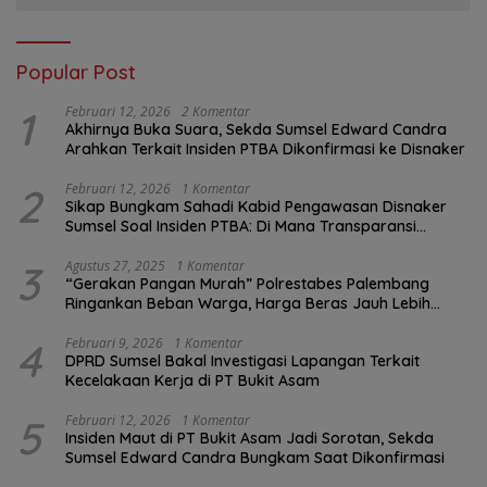
Popular Post
1
Februari 12, 2026
2 Komentar
Akhirnya Buka Suara, Sekda Sumsel Edward Candra
Arahkan Terkait Insiden PTBA Dikonfirmasi ke Disnaker
2
Februari 12, 2026
1 Komentar
Sikap Bungkam Sahadi Kabid Pengawasan Disnaker
Sumsel Soal Insiden PTBA: Di Mana Transparansi
Pengawasan K3?
3
Agustus 27, 2025
1 Komentar
“Gerakan Pangan Murah” Polrestabes Palembang
Ringankan Beban Warga, Harga Beras Jauh Lebih
Terjangkau
4
Februari 9, 2026
1 Komentar
DPRD Sumsel Bakal Investigasi Lapangan Terkait
Kecelakaan Kerja di PT Bukit Asam
5
Februari 12, 2026
1 Komentar
Insiden Maut di PT Bukit Asam Jadi Sorotan, Sekda
Sumsel Edward Candra Bungkam Saat Dikonfirmasi