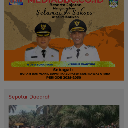
Seputar Daearah