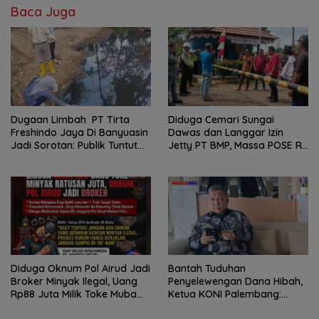
Baca Juga
Dugaan Limbah PT Tirta
Diduga Cemari Sungai
Freshindo Jaya Di Banyuasin
Dawas dan Langgar Izin
Jadi Sorotan: Publik Tuntut
Jetty PT BMP, Massa POSE RI
Transparansi Pemerintah
dan Barikade 98 Gelar Aksi
dan Perusahaan
Mendesak Pengusutan
Tuntas
Diduga Oknum Pol Airud Jadi
Bantah Tuduhan
Broker Minyak Ilegal, Uang
Penyelewengan Dana Hibah,
Rp88 Juta Milik Toke Muba
Ketua KONI Palembang:
Hilang Tanpa Jejak
Seluruh Sisa Anggaran Sudah