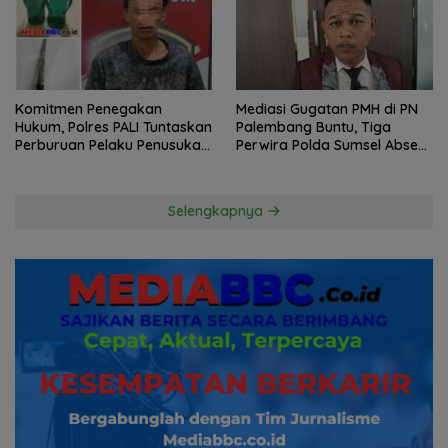
Komitmen Penegakan
Mediasi Gugatan PMH di PN
Hukum, Polres PALI Tuntaskan
Palembang Buntu, Tiga
Perburuan Pelaku Penusukan
Perwira Polda Sumsel Absen,
Hingga ke Hutan
Kuasa Hukum Penggugat
Pertanyakan Komitmen
Hormati Proses Hukum
Selengkapnya