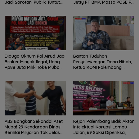
Jadi Sorotan: Publik Tuntut
Jetty PT BMP, Massa POSE RI
Transparansi Pemerintah
dan Barikade 98 Gelar Aksi
dan Perusahaan
Mendesak Pengusutan
Tuntas
Diduga Oknum Pol Airud Jadi
Bantah Tuduhan
Broker Minyak Ilegal, Uang
Penyelewengan Dana Hibah,
Rp88 Juta Milik Toke Muba
Ketua KONI Palembang:
Hilang Tanpa Jejak
Seluruh Sisa Anggaran Sudah
Dikembalikan
ABS Bongkar Sekandal Aset
Kejari Palembang Bidik Aktor
Muba! 29 Kendaraan Dinas
Intelektual Korupsi Lampu
Bernilai Milyaran Tak Jelas
Jalan, 69 Saksi Diperiksa,
Tanpa Jejak
Wali Kota-Wakil Wali Kota