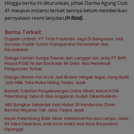
Hingga berita ini diturunkan, pihak Darma Agung Club
41 maupun instansi terkait lainnya belum memberikan
pernyataan resmi lanjutan.
(H Rizal).
Berita Terkait
Dugaan Limbah PT Tirta Freshindo Jaya Di Banyuasin Jadi
Sorotan: Publik Tuntut Transparansi Pemerintah dan
Perusahaan
Diduga Cemari Sungai Dawas dan Langgar Izin Jetty PT BMP,
Massa POSE RI dan Barikade 98 Gelar Aksi Mendesak
Pengusutan Tuntas
Diduga Oknum Pol Airud Jadi Broker Minyak Ilegal, Uang Rp88
Juta Milik Toke Muba Hilang Tanpa Jejak
Bantah Tuduhan Penyelewengan Dana Hibah, Ketua KONI
Palembang: Seluruh Sisa Anggaran Sudah Dikembalikan
ABS Bongkar Sekandal Aset Muba! 29 Kendaraan Dinas
Bernilai Milyaran Tak Jelas Tanpa Jejak
Kejari Palembang Bidik Aktor Intelektual Korupsi Lampu Jalan,
69 Saksi Diperiksa, Wali Kota-Wakil Wali Kota Berpotensi
Dipanggil