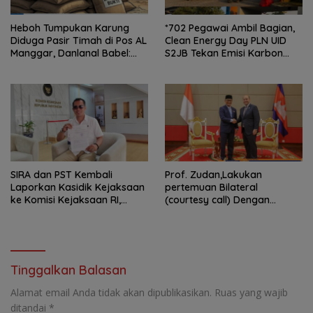
Heboh Tumpukan Karung
*702 Pegawai Ambil Bagian,
Diduga Pasir Timah di Pos AL
Clean Energy Day PLN UID
Manggar, Danlanal Babel:
S2JB Tekan Emisi Karbon
Masih Kami Dalami
hingga 15 Ton*
SIRA dan PST Kembali
Prof. Zudan,Lakukan
Laporkan Kasidik Kejaksaan
pertemuan Bilateral
ke Komisi Kejaksaan RI,
(courtesy call) Dengan
Soroti Dugaan
Deputy Prime Minister
Ketidakterbukaan
Kerajaan Kamboja,BKN
Penanganan Kasus Irigasi Air
Siapkan Indonesia Jadi Pusat
Lemutu
Kolaborasi ASN ASEAN
Tinggalkan Balasan
Alamat email Anda tidak akan dipublikasikan.
Ruas yang wajib
ditandai
*