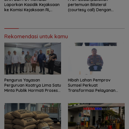
Laporkan Kasidik Kejaksaan
pertemuan Bilateral
ke Komisi Kejaksaan RI,
(courtesy call) Dengan
Soroti Dugaan
Deputy Prime Minister
Ketidakterbukaan
Kerajaan Kamboja,BKN
Penanganan Kasus Irigasi Air
Siapkan Indonesia Jadi Pusat
Lemutu
Kolaborasi ASN ASEAN
Rekomendasi untuk kamu
Pengurus Yayasan
Hibah Lahan Pemprov
Perguruan Ksatrya Lima Satu
Sumsel Perkuat
Minta Publik Hormati Proses
Transformasi Pelayanan
Hukum Sengketa
BPKB Polda Sumsel
Kepengurusan