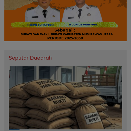
Seputar Daearah