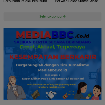
Perburuan Pelaku Penusukan
Perwira Polda Sumsel Absen,
Hingga ke Hutan
Kuasa Hukum Penggugat
Pertanyakan Komitmen
Hormati Proses Hukum
Selengkapnya