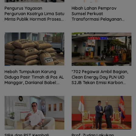
Pengurus Yayasan
Hibah Lahan Pemprov
Perguruan Ksatrya Lima Satu
Sumsel Perkuat
Minta Publik Hormati Proses
Transformasi Pelayanan
Hukum Sengketa
BPKB Polda Sumsel
Kepengurusan
Heboh Tumpukan Karung
*702 Pegawai Ambil Bagian,
Diduga Pasir Timah di Pos AL
Clean Energy Day PLN UID
Manggar, Danlanal Babel:
S2JB Tekan Emisi Karbon
Masih Kami Dalami
hingga 15 Ton*
SIRA dan PST Kembali
Prof. Zudan,Lakukan