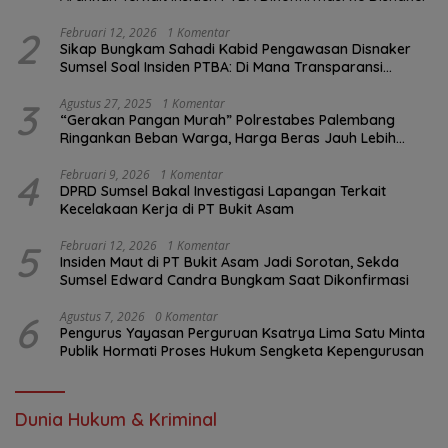
2
Februari 12, 2026
1 Komentar
Sikap Bungkam Sahadi Kabid Pengawasan Disnaker
Sumsel Soal Insiden PTBA: Di Mana Transparansi
Pengawasan K3?
3
Agustus 27, 2025
1 Komentar
“Gerakan Pangan Murah” Polrestabes Palembang
Ringankan Beban Warga, Harga Beras Jauh Lebih
Terjangkau
4
Februari 9, 2026
1 Komentar
DPRD Sumsel Bakal Investigasi Lapangan Terkait
Kecelakaan Kerja di PT Bukit Asam
5
Februari 12, 2026
1 Komentar
Insiden Maut di PT Bukit Asam Jadi Sorotan, Sekda
Sumsel Edward Candra Bungkam Saat Dikonfirmasi
6
Agustus 7, 2026
0 Komentar
Pengurus Yayasan Perguruan Ksatrya Lima Satu Minta
Publik Hormati Proses Hukum Sengketa Kepengurusan
Dunia Hukum & Kriminal