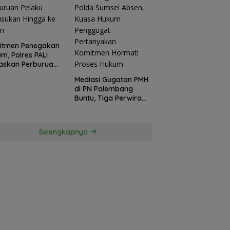
itmen Penegakan
m, Polres PALI
askan Perburuan
ku Penusukan
Mediasi Gugatan PMH
ga ke Hutan
di PN Palembang
Buntu, Tiga Perwira
Polda Sumsel Absen,
Kuasa Hukum
Penggugat
Selengkapnya
Pertanyakan
Komitmen Hormati
Proses Hukum