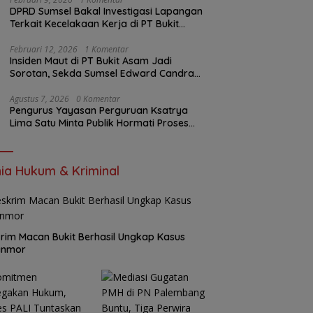
DPRD Sumsel Bakal Investigasi Lapangan
Terkait Kecelakaan Kerja di PT Bukit
Asam
Februari 12, 2026
1 Komentar
Insiden Maut di PT Bukit Asam Jadi
Sorotan, Sekda Sumsel Edward Candra
Bungkam Saat Dikonfirmasi
Agustus 7, 2026
0 Komentar
Pengurus Yayasan Perguruan Ksatrya
Lima Satu Minta Publik Hormati Proses
Hukum Sengketa Kepengurusan
ia Hukum & Kriminal
rim Macan Bukit Berhasil Ungkap Kasus
anmor