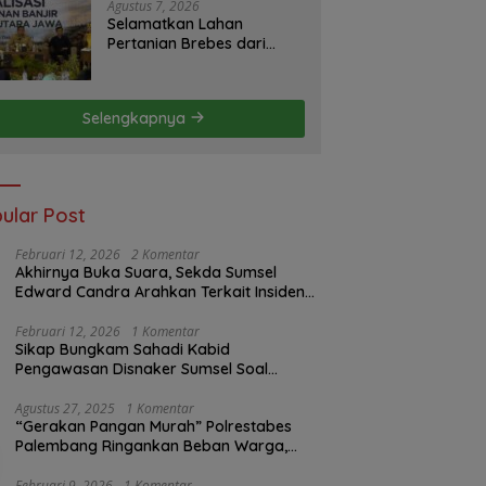
S2JB Terkesan Tutup Mata
Agustus 7, 2026
Selamatkan Lahan
Pertanian Brebes dari
Banjir, Kemendagri
Dorong Program FMNJP
Selengkapnya
ular Post
Februari 12, 2026
2 Komentar
Akhirnya Buka Suara, Sekda Sumsel
Edward Candra Arahkan Terkait Insiden
PTBA Dikonfirmasi ke Disnaker
Februari 12, 2026
1 Komentar
Sikap Bungkam Sahadi Kabid
Pengawasan Disnaker Sumsel Soal
Insiden PTBA: Di Mana Transparansi
Pengawasan K3?
Agustus 27, 2025
1 Komentar
“Gerakan Pangan Murah” Polrestabes
Palembang Ringankan Beban Warga,
Harga Beras Jauh Lebih Terjangkau
Februari 9, 2026
1 Komentar