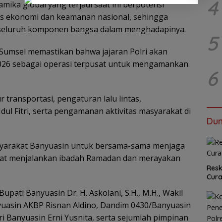
4
ika global yang terjadi saat ini berpotensi
as ekonomi dan keamanan nasional, sehingga
n seluruh komponen bangsa dalam menghadapinya.
5
a Sumsel memastikan bahwa jajaran Polri akan
026 sebagai operasi terpusat untuk mengamankan
6
transportasi, pengaturan lalu lintas,
ul Fitri, serta pengamanan aktivitas masyarakat di
Dun
syarakat Banyuasin untuk bersama-sama menjaga
pat menjalankan ibadah Ramadan dan merayakan
Resk
Cur
upati Banyuasin Dr. H. Askolani, S.H., M.H., Wakil
anyuasin AKBP Risnan Aldino, Dandim 0430/Banyuasin
ari Banyuasin Erni Yusnita, serta sejumlah pimpinan