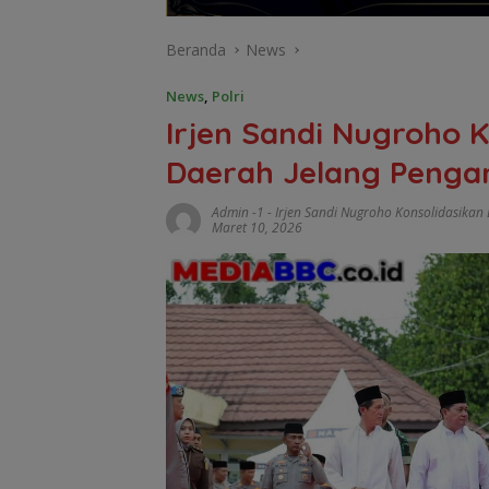
Beranda
News
News
,
Polri
Irjen Sandi Nugroho 
Daerah Jelang Penga
Admin -1
-
Irjen Sandi Nugroho Konsolidasika
Maret 10, 2026