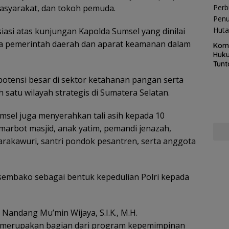
masyarakat, dan tokoh pemuda.
asi atas kunjungan Kapolda Sumsel yang dinilai
a pemerintah daerah dan aparat keamanan dalam
Kom
Huku
Tunt
Pela
potensi besar di sektor ketahanan pangan serta
Hing
satu wilayah strategis di Sumatera Selatan.
msel juga menyerahkan tali asih kepada 10
 marbot masjid, anak yatim, pemandi jenazah,
arakawuri, santri pondok pesantren, serta anggota
sembako sebagai bentuk kepedulian Polri kepada
andang Mu’min Wijaya, S.I.K., M.H.
merupakan bagian dari program kepemimpinan