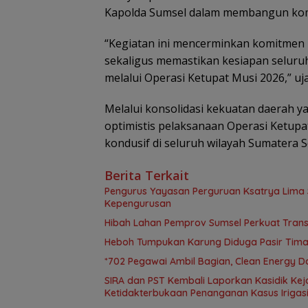
Kapolda Sumsel dalam membangun kom
“Kegiatan ini mencerminkan komitmen 
sekaligus memastikan kesiapan seluruh
melalui Operasi Ketupat Musi 2026,” u
Melalui konsolidasi kekuatan daerah y
optimistis pelaksanaan Operasi Ketupat
kondusif di seluruh wilayah Sumatera S
Berita Terkait
Pengurus Yayasan Perguruan Ksatrya Lima 
Kepengurusan
Hibah Lahan Pemprov Sumsel Perkuat Tran
Heboh Tumpukan Karung Diduga Pasir Timah
*702 Pegawai Ambil Bagian, Clean Energy D
SIRA dan PST Kembali Laporkan Kasidik Kej
Ketidakterbukaan Penanganan Kasus Irigasi