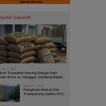
eputar Daearah
ustus 7, 2026
boh Tumpukan Karung Diduga Pasir
mah di Pos AL Manggar, Danlanal Babel:
sih Kami Dalami
Agustus 7, 2026
Pelayanan Kinerja Dan
Transparansi Sanksi P2TL
PLN Dipertanyakan, Upaya
Konfirmasi GM PLN UID