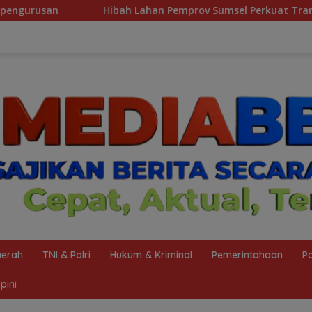
 Lahan Pemprov Sumsel Perkuat Transformasi Pelayanan BPKB 
erah
TNI & Polri
Hukum & Kriminal
Pemerintahaan
Po
pini