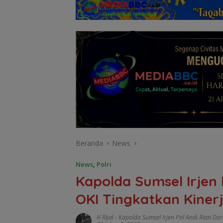
Beranda
News
News
,
Polri
Kapolda Sumsel Irjen 
OKI Tingkatkan Kiner
H Rijal
-
Kapolda Sumsel Irjen Pol Andi Rian Do