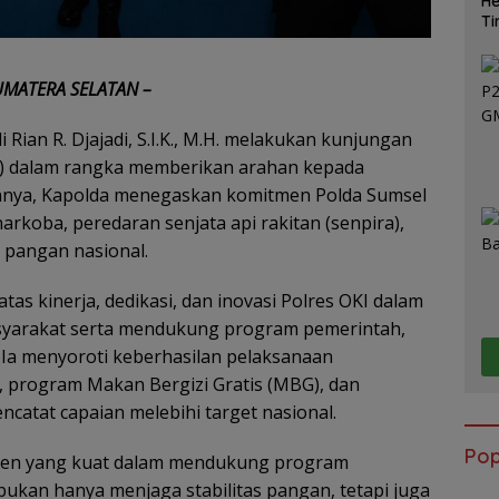
He
Ti
Ma
UMATERA SELATAN –
 Rian R. Djajadi, S.I.K., M.H. melakukan kunjungan
KI) dalam rangka memberikan arahan kepada
annya, Kapolda menegaskan komitmen Polda Sumsel
koba, peredaran senjata api rakitan (senpira),
pangan nasional.
as kinerja, dedikasi, dan inovasi Polres OKI dalam
syarakat serta mendukung program pemerintah,
 Ia menyoroti keberhasilan pelaksanaan
, program Makan Bergizi Gratis (MBG), dan
atat capaian melebihi target nasional.
Pop
tmen yang kuat dalam mendukung program
bukan hanya menjaga stabilitas pangan, tetapi juga