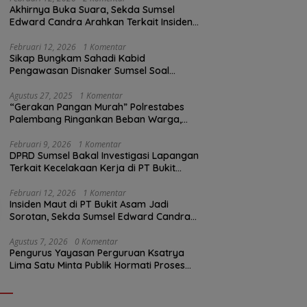
Akhirnya Buka Suara, Sekda Sumsel
Edward Candra Arahkan Terkait Insiden
PTBA Dikonfirmasi ke Disnaker
Februari 12, 2026
1 Komentar
Sikap Bungkam Sahadi Kabid
Pengawasan Disnaker Sumsel Soal
Insiden PTBA: Di Mana Transparansi
Pengawasan K3?
Agustus 27, 2025
1 Komentar
“Gerakan Pangan Murah” Polrestabes
Palembang Ringankan Beban Warga,
Harga Beras Jauh Lebih Terjangkau
Februari 9, 2026
1 Komentar
DPRD Sumsel Bakal Investigasi Lapangan
Terkait Kecelakaan Kerja di PT Bukit
Asam
Februari 12, 2026
1 Komentar
Insiden Maut di PT Bukit Asam Jadi
Sorotan, Sekda Sumsel Edward Candra
Bungkam Saat Dikonfirmasi
Agustus 7, 2026
0 Komentar
Pengurus Yayasan Perguruan Ksatrya
Lima Satu Minta Publik Hormati Proses
Hukum Sengketa Kepengurusan