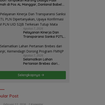
boh Tumpukan Karung Diduga Pasir
mah di Pos AL Manggar, Danlanal Babel:
sih Kami Dalami
Agustus 7, 2026
Pelayanan Kinerja Dan
Transparansi Sanksi P2TL
PLN Dipertanyakan, Upaya
Konfirmasi GM PLN UID
S2JB Terkesan Tutup Mata
Agustus 7, 2026
Selamatkan Lahan
Pertanian Brebes dari
Banjir, Kemendagri
Dorong Program FMNJP
Selengkapnya
ular Post
Februari 12, 2026
2 Komentar