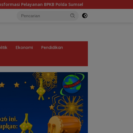
lda Sumsel
Heboh Tumpukan Karung Diduga Pasir Timah
litik
Ekonomi
Pendidikan