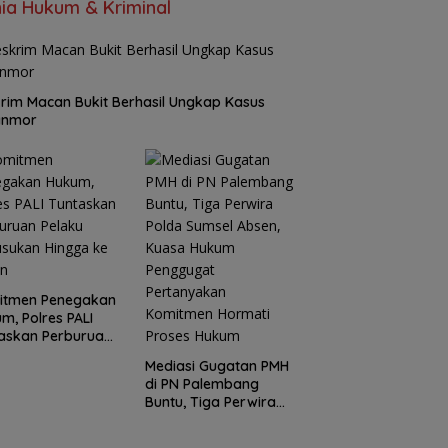
ia Hukum & Kriminal
rim Macan Bukit Berhasil Ungkap Kasus
anmor
itmen Penegakan
m, Polres PALI
askan Perburuan
ku Penusukan
Mediasi Gugatan PMH
ga ke Hutan
di PN Palembang
Buntu, Tiga Perwira
Polda Sumsel Absen,
Kuasa Hukum