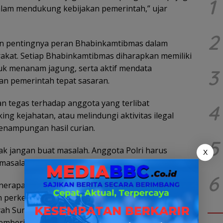
1
dalam mendukung kebijakan pemerintah,” ujar
2
n pentingnya peran Bhabinkamtibmas dalam
at. Setiap Bhabinkamtibmas diharapkan memiliki
tuk menanam jagung, serta aktif mendata
3
an pemerintah tepat sasaran.
an tegas terhadap anggota yang terlibat
4
g kejahatan, atau melindungi aktivitas ilegal
enampungan hasil curian.
5
idak jangan buat masalah. Anggota Polri harus
X
asalahan,” tegas Irjen Pol Andi Rian.
6
penerapan Undang-Undang Perkebunan dalam
perkebunan. Polres OKI ditunjuk sebagai pilot
ayah Sumatera Selatan, sebagai bentuk keseriusan
mberikan efek jera kepada pelaku.