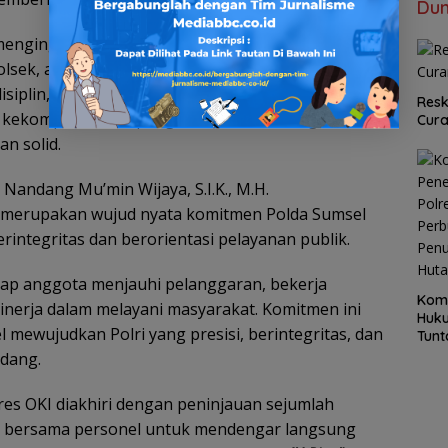
Dun
engingatkan agar seluruh pimpinan satuan, mulai
olsek, aktif memberikan motivasi dan bimbingan
iplin, profesionalisme, dan tanggung jawab. Ia
Resk
 kekompakan dan pengawasan internal agar
Cur
an solid.
andang Mu’min Wijaya, S.I.K., M.H.
merupakan wujud nyata komitmen Polda Sumsel
integritas dan berorientasi pelayanan publik.
ap anggota menjauhi pelanggaran, bekerja
Kom
inerja dalam melayani masyarakat. Komitmen ini
Huku
 mewujudkan Polri yang presisi, berintegritas, dan
Tunt
Pela
ndang.
Hing
res OKI diakhiri dengan peninjauan sejumlah
g bersama personel untuk mendengar langsung