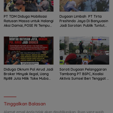
PT TDM Diduga Mobilisasi
Dugaan Limbah PT Tirta
Ratusan Massa untuk Halangi
Freshindo Jaya Di Banyuasin
Aksi Damai, POSE RI Tempuh
Jadi Sorotan: Publik Tuntut
Jalur Hukum
Transparansi Pemerintah
dan Perusahaan
Diduga Oknum Pol Airud Jadi
Soroti Dugaan Pelanggaran
Broker Minyak Ilegal, Uang
Tambang PT BSPC, Koalisi
Rp88 Juta Milik Toke Muba
Aktivis Sumsel Beri Tenggat 1
Hilang Tanpa Jejak
Minggu ke Pemerintah
Tinggalkan Balasan
Alamat email Anda tidak akan dipublikasikan.
Ruas yang wajib