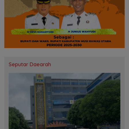
Seputar Daearah