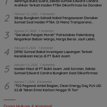
1
Akhirnya Buka Suara, Sekda Sumsel Edward Candra
Arahkan Terkait Insiden PTBA Dikonfirmasi ke Disnaker
2
Februari 12, 2026
1 Komentar
Sikap Bungkam Sahadi Kabid Pengawasan Disnaker
Sumsel Soal Insiden PTBA: Di Mana Transparansi
Pengawasan K3?
3
Agustus 27, 2025
1 Komentar
“Gerakan Pangan Murah” Polrestabes Palembang
Ringankan Beban Warga, Harga Beras Jauh Lebih
Terjangkau
4
Februari 9, 2026
1 Komentar
DPRD Sumsel Bakal Investigasi Lapangan Terkait
Kecelakaan Kerja di PT Bukit Asam
5
Februari 12, 2026
1 Komentar
Insiden Maut di PT Bukit Asam Jadi Sorotan, Sekda
Sumsel Edward Candra Bungkam Saat Dikonfirmasi
6
Agustus 7, 2026
0 Komentar
*702 Pegawai Ambil Bagian, Clean Energy Day PLN UID
S2JB Tekan Emisi Karbon hingga 15 Ton*
Dunia Hukum & Kriminal