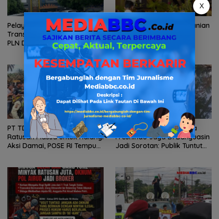
X
Pelayanan Kinerja Dan
Selamatkan Lahan Pertanian
Transparansi Sanksi P2TL
Brebes dari Banjir,
PLN Dipertanyakan, Upaya
Kemendagri Dorong
Konfirmasi GM PLN UID S2JB
Program FMNJP
Terkesan Tutup Mata
PT TDM Diduga Mobilisasi
Dugaan Limbah PT Tirta
Ratusan Massa untuk Halangi
Freshindo Jaya Di Banyuasin
Aksi Damai, POSE RI Tempuh
Jadi Sorotan: Publik Tuntut
Jalur Hukum
Transparansi Pemerintah
dan Perusahaan