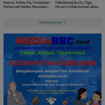
Hukum, Polres PALI Tuntaskan
Palembang Buntu, Tiga
Perburuan Pelaku Penusukan
Perwira Polda Sumsel Absen,
Hingga ke Hutan
Kuasa Hukum Penggugat
Pertanyakan Komitmen
Hormati Proses Hukum
Selengkapnya