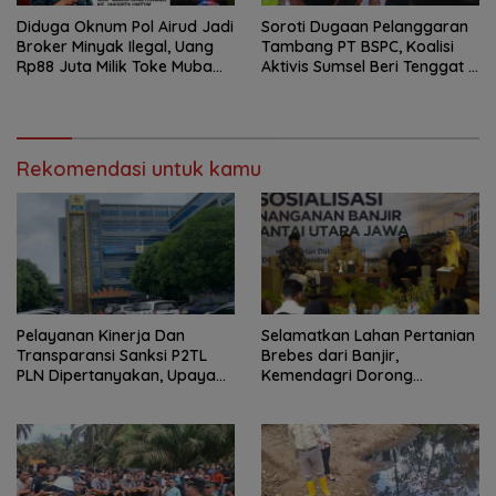
Diduga Oknum Pol Airud Jadi
Soroti Dugaan Pelanggaran
Broker Minyak Ilegal, Uang
Tambang PT BSPC, Koalisi
Rp88 Juta Milik Toke Muba
Aktivis Sumsel Beri Tenggat 1
Hilang Tanpa Jejak
Minggu ke Pemerintah
Rekomendasi untuk kamu
Pelayanan Kinerja Dan
Selamatkan Lahan Pertanian
Transparansi Sanksi P2TL
Brebes dari Banjir,
PLN Dipertanyakan, Upaya
Kemendagri Dorong
Konfirmasi GM PLN UID S2JB
Program FMNJP
Terkesan Tutup Mata