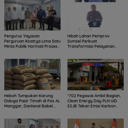
Pengurus Yayasan
Hibah Lahan Pemprov
Perguruan Ksatrya Lima Satu
Sumsel Perkuat
Minta Publik Hormati Proses
Transformasi Pelayanan
Hukum Sengketa
BPKB Polda Sumsel
Kepengurusan
Heboh Tumpukan Karung
*702 Pegawai Ambil Bagian,
Diduga Pasir Timah di Pos AL
Clean Energy Day PLN UID
Manggar, Danlanal Babel:
S2JB Tekan Emisi Karbon
Masih Kami Dalami
hingga 15 Ton*