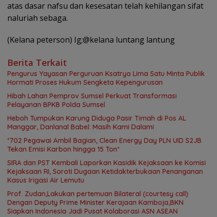
atas dasar nafsu dan kesesatan telah kehilangan sifat
naluriah sebaga.
(Kelana peterson) Ig;@kelana luntang lantung
Berita Terkait
Pengurus Yayasan Perguruan Ksatrya Lima Satu Minta Publik
Hormati Proses Hukum Sengketa Kepengurusan
Hibah Lahan Pemprov Sumsel Perkuat Transformasi
Pelayanan BPKB Polda Sumsel
Heboh Tumpukan Karung Diduga Pasir Timah di Pos AL
Manggar, Danlanal Babel: Masih Kami Dalami
*702 Pegawai Ambil Bagian, Clean Energy Day PLN UID S2JB
Tekan Emisi Karbon hingga 15 Ton*
SIRA dan PST Kembali Laporkan Kasidik Kejaksaan ke Komisi
Kejaksaan RI, Soroti Dugaan Ketidakterbukaan Penanganan
Kasus Irigasi Air Lemutu
Prof. Zudan,Lakukan pertemuan Bilateral (courtesy call)
Dengan Deputy Prime Minister Kerajaan Kamboja,BKN
Siapkan Indonesia Jadi Pusat Kolaborasi ASN ASEAN