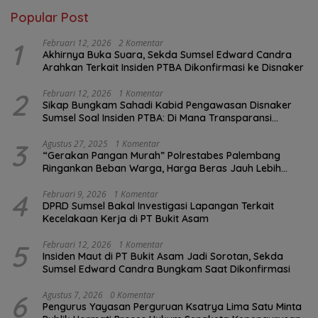
Popular Post
1
Februari 12, 2026
2 Komentar
Akhirnya Buka Suara, Sekda Sumsel Edward Candra
Arahkan Terkait Insiden PTBA Dikonfirmasi ke Disnaker
2
Februari 12, 2026
1 Komentar
Sikap Bungkam Sahadi Kabid Pengawasan Disnaker
Sumsel Soal Insiden PTBA: Di Mana Transparansi
Pengawasan K3?
3
Agustus 27, 2025
1 Komentar
“Gerakan Pangan Murah” Polrestabes Palembang
Ringankan Beban Warga, Harga Beras Jauh Lebih
Terjangkau
4
Februari 9, 2026
1 Komentar
DPRD Sumsel Bakal Investigasi Lapangan Terkait
Kecelakaan Kerja di PT Bukit Asam
5
Februari 12, 2026
1 Komentar
Insiden Maut di PT Bukit Asam Jadi Sorotan, Sekda
Sumsel Edward Candra Bungkam Saat Dikonfirmasi
6
Agustus 7, 2026
0 Komentar
Pengurus Yayasan Perguruan Ksatrya Lima Satu Minta