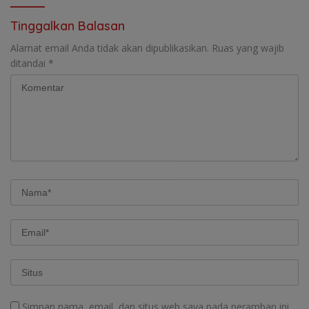
Lemutu
Kolaborasi ASN ASEAN
Tinggalkan Balasan
Alamat email Anda tidak akan dipublikasikan.
Ruas yang wajib
ditandai
*
Simpan nama, email, dan situs web saya pada peramban ini