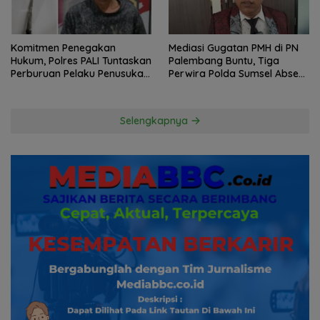
Komitmen Penegakan
Mediasi Gugatan PMH di PN
Hukum, Polres PALI Tuntaskan
Palembang Buntu, Tiga
Perburuan Pelaku Penusukan
Perwira Polda Sumsel Absen,
Hingga ke Hutan
Kuasa Hukum Penggugat
Pertanyakan Komitmen
Hormati Proses Hukum
Selengkapnya