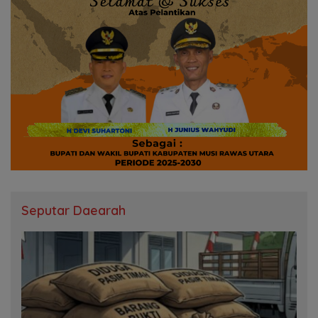
Seputar Daearah