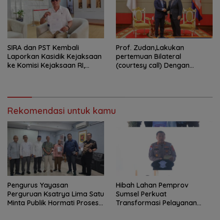
SIRA dan PST Kembali
Prof. Zudan,Lakukan
Laporkan Kasidik Kejaksaan
pertemuan Bilateral
ke Komisi Kejaksaan RI,
(courtesy call) Dengan
Soroti Dugaan
Deputy Prime Minister
Ketidakterbukaan
Kerajaan Kamboja,BKN
Penanganan Kasus Irigasi Air
Siapkan Indonesia Jadi Pusat
Lemutu
Kolaborasi ASN ASEAN
Rekomendasi untuk kamu
Pengurus Yayasan
Hibah Lahan Pemprov
Perguruan Ksatrya Lima Satu
Sumsel Perkuat
Minta Publik Hormati Proses
Transformasi Pelayanan
Hukum Sengketa
BPKB Polda Sumsel