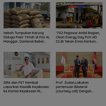
Kepengurusan
Heboh Tumpukan Karung
*702 Pegawai Ambil Bagian,
Diduga Pasir Timah di Pos AL
Clean Energy Day PLN UID
Manggar, Danlanal Babel:
S2JB Tekan Emisi Karbon
Masih Kami Dalami
hingga 15 Ton*
SIRA dan PST Kembali
Prof. Zudan,Lakukan
Laporkan Kasidik Kejaksaan
pertemuan Bilateral
ke Komisi Kejaksaan RI,
(courtesy call) Dengan
Soroti Dugaan
Deputy Prime Minister
Ketidakterbukaan
Kerajaan Kamboja,BKN
Penanganan Kasus Irigasi Air
Siapkan Indonesia Jadi Pusat