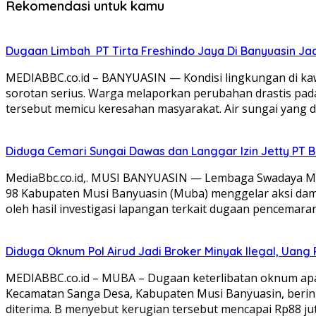
Rekomendasi untuk kamu
Dugaan Limbah PT Tirta Freshindo Jaya Di Banyuasin Jad
MEDIABBC.co.id – BANYUASIN — Kondisi lingkungan di ka
sorotan serius. Warga melaporkan perubahan drastis pada
tersebut memicu keresahan masyarakat. Air sungai yang d
Diduga Cemari Sungai Dawas dan Langgar Izin Jetty PT 
MediaBbc.co.id,. MUSI BANYUASIN — Lembaga Swadaya Mas
98 Kabupaten Musi Banyuasin (Muba) menggelar aksi damai 
oleh hasil investigasi lapangan terkait dugaan pencemara
Diduga Oknum Pol Airud Jadi Broker Minyak Ilegal, Uang 
MEDIABBC.co.id – MUBA – Dugaan keterlibatan oknum apara
Kecamatan Sanga Desa, Kabupaten Musi Banyuasin, berinis
diterima. B menyebut kerugian tersebut mencapai Rp88 juta