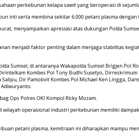
ahaan perkebunan kelapa sawit yang beroperasi di sejumla
n inti serta membina sekitar 6.000 petani plasma dengan to
Siburat, menyampaikan apresiasi atas dukungan Polda Sum
nan menjadi faktor penting dalam menjaga stabilitas kegi
 Polda Sumsel, di antaranya Wakapolda Sumsel Brigjen Pol 
irintelkam Kombes Pol Tony Budhi Susetyo, Dirreskrimum
a Salipu, Dir Pamobvit Kombes Pol Michael Ken Lingga, Da
 Adiwuryanto.
abag Ops Polres OKI Kompol Ricky Mozam.
 wilayah operasional industri perkebunan memiliki dampa
ribuan petani plasma, kemitraan ini diharapkan mampu men