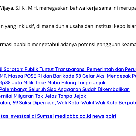
ya, S.I.K., M.H. menegaskan bahwa kerja sama ini merupak
ang inklusif, di mana dunia usaha dan institusi kepolisia
masi apabila mengetahui adanya potensi gangguan keamana
i Sorotan: Publik Tuntut Transparansi Pemerintah dan Per
BMP, Massa POSE RI dan Barikade 98 Gelar Aksi Mendesak 
Rp88 Juta Milik Toke Muba Hilang Tanpa Jejak
Palembang: Seluruh Sisa Anggaran Sudah Dikembalikan
nilai Milyaran Tak Jelas Tanpa Jejak
alan, 69 Saksi Diperiksa, Wali Kota-Wakil Wali Kota Berpot
tas Investasi di Sumsel
mediabbc.co.id
news
polri