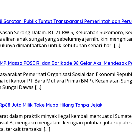
i Sorotan: Publik Tuntut Transparansi Pemerintah dan Per
wasan Serong Dalam, RT 21 RW 5, Kelurahan Sukomoro, Ke
 aliran anak sungai yang sebelumnya jernih, kini menghi
ulunya dimanfaatkan untuk kebutuhan sehari-hari […]
BMP, Massa POSE RI dan Barikade 98 Gelar Aksi Mendesak 
yarakat Pemerhati Organisasi Sosial dan Ekonomi Republ
di kantor PT Bara Mutiara Prima (BMP), Kecamatan Sungai Li
n Sungai Dawas […]
Rp88 Juta Milik Toke Muba Hilang Tanpa Jejak
t dalam praktik minyak ilegal kembali mencuat di Sumatera
ial B, mengaku mengalami kerugian puluhan juta rupiah se
, terkait transaksi […]