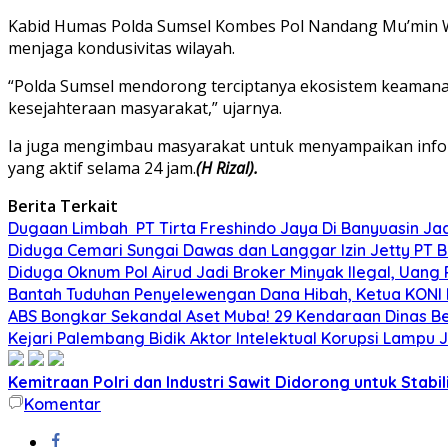
Kabid Humas Polda Sumsel Kombes Pol Nandang Mu’min Wija
menjaga kondusivitas wilayah.
“Polda Sumsel mendorong terciptanya ekosistem keamanan y
kesejahteraan masyarakat,” ujarnya.
Ia juga mengimbau masyarakat untuk menyampaikan infor
yang aktif selama 24 jam.
(H Rizal).
Berita Terkait
Dugaan Limbah PT Tirta Freshindo Jaya Di Banyuasin Jad
Diduga Cemari Sungai Dawas dan Langgar Izin Jetty PT 
Diduga Oknum Pol Airud Jadi Broker Minyak Ilegal, Uang 
Bantah Tuduhan Penyelewengan Dana Hibah, Ketua KONI 
ABS Bongkar Sekandal Aset Muba! 29 Kendaraan Dinas Ber
Kejari Palembang Bidik Aktor Intelektual Korupsi Lampu J
Kemitraan Polri dan Industri Sawit Didorong untuk Stabili
Komentar