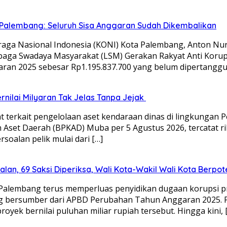
Palembang: Seluruh Sisa Anggaran Sudah Dikembalikan
ga Nasional Indonesia (KONI) Kota Palembang, Anton Nu
mbaga Swadaya Masyarakat (LSM) Gerakan Rakyat Anti Koru
ran 2025 sebesar Rp1.195.837.700 yang belum dipertangg
nilai Milyaran Tak Jelas Tanpa Jejak
rkait pengelolaan aset kendaraan dinas di lingkungan P
set Daerah (BPKAD) Muba per 5 Agustus 2026, tercatat rib
oalan pelik mulai dari […]
alan, 69 Saksi Diperiksa, Wali Kota-Wakil Wali Kota Berpot
) Palembang terus memperluas penyidikan dugaan korupsi
ang bersumber dari APBD Perubahan Tahun Anggaran 2025.
royek bernilai puluhan miliar rupiah tersebut. Hingga kini, 