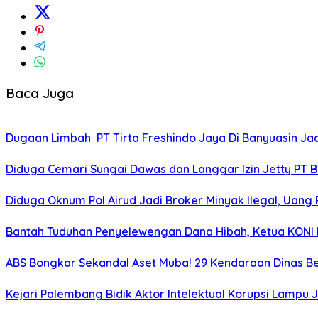
Baca Juga
Dugaan Limbah PT Tirta Freshindo Jaya Di Banyuasin Jad
Diduga Cemari Sungai Dawas dan Langgar Izin Jetty PT 
Diduga Oknum Pol Airud Jadi Broker Minyak Ilegal, Uang 
Bantah Tuduhan Penyelewengan Dana Hibah, Ketua KONI 
ABS Bongkar Sekandal Aset Muba! 29 Kendaraan Dinas Ber
Kejari Palembang Bidik Aktor Intelektual Korupsi Lampu J