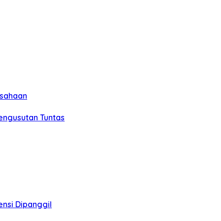
usahaan
Pengusutan Tuntas
ensi Dipanggil