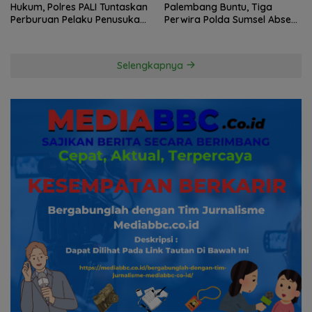
Hukum, Polres PALI Tuntaskan
Palembang Buntu, Tiga
Perburuan Pelaku Penusukan
Perwira Polda Sumsel Absen,
Hingga ke Hutan
Kuasa Hukum Penggugat
Pertanyakan Komitmen
Hormati Proses Hukum
Selengkapnya