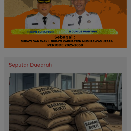
Seputar Daearah