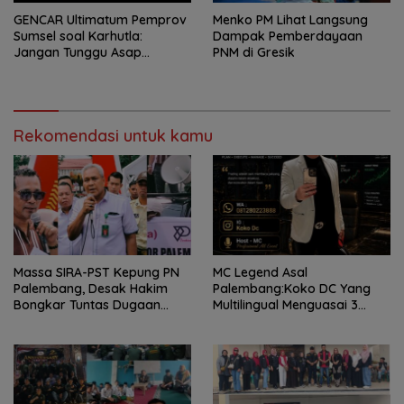
GENCAR Ultimatum Pemprov
Menko PM Lihat Langsung
Sumsel soal Karhutla:
Dampak Pemberdayaan
Jangan Tunggu Asap
PNM di Gresik
Mengepung Rakyat, Negara
Harus Bergerak
Rekomendasi untuk kamu
Massa SIRA-PST Kepung PN
MC Legend Asal
Palembang, Desak Hakim
Palembang:Koko DC Yang
Bongkar Tuntas Dugaan
Multilingual Menguasai 3
Korupsi Proyek Irigasi Muara
Bahasa “Dua Dekade Kuasai
Enim
Panggung hingga Level
Nasional”