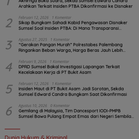
1
Akhirnya Buka Suara, Sekda Sumsel Edward Candra
Arahkan Terkait Insiden PTBA Dikonfirmasi ke Disnaker
2
Februari 12, 2026
1 Komentar
Sikap Bungkam Sahadi Kabid Pengawasan Disnaker
Sumsel Soal Insiden PTBA: Di Mana Transparansi
Pengawasan K3?
3
Agustus 27, 2025
1 Komentar
“Gerakan Pangan Murah” Polrestabes Palembang
Ringankan Beban Warga, Harga Beras Jauh Lebih
Terjangkau
4
Februari 9, 2026
1 Komentar
DPRD Sumsel Bakal Investigasi Lapangan Terkait
Kecelakaan Kerja di PT Bukit Asam
5
Februari 12, 2026
1 Komentar
Insiden Maut di PT Bukit Asam Jadi Sorotan, Sekda
Sumsel Edward Candra Bungkam Saat Dikonfirmasi
6
Agustus 10, 2026
0 Komentar
Gemilang di Malaysia, Tim Dancesport IODI-PMPB
Sumsel Bawa Pulang Empat Emas dari Negeri Sembilan
Championship 2026
Dunia Hukum & Kriminal