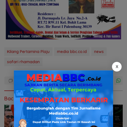
Kilang Pertamina Plaju
media bbc.co.id
news
safari rhamadan
X
Baca Juga