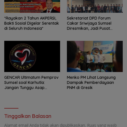
*Rayakan 2 Tahun AKPERSI,
Sekretariat DPD Forum
Bakti Sosial Digelar Serentak
Cakar Sriwijaya Sumsel
di Seluruh Indonesia*
Diresmikan, Jadi Pusat
Konsolidasi Organisasi
GENCAR Ultimatum Pemprov
Menko PM Lihat Langsung
Sumsel soal Karhutla:
Dampak Pemberdayaan
Jangan Tunggu Asap
PNM di Gresik
Mengepung Rakyat, Negara
Harus Bergerak
Tinggalkan Balasan
Alamat email Anda tidak akan dipublikasikan.
Ruas yang wajib