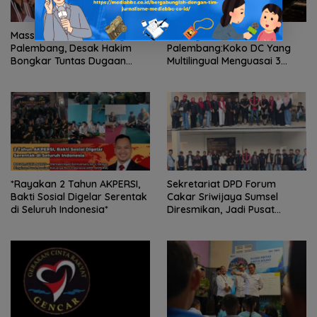
Massa SIRA-PST Kepung PN
MC Legend Asal
Palembang, Desak Hakim
Palembang:Koko DC Yang
Bongkar Tuntas Dugaan
Multilingual Menguasai 3
Korupsi Proyek Irigasi Muara
Bahasa “Dua Dekade Kuasai
Enim
Panggung hingga Level
Nasional”
*Rayakan 2 Tahun AKPERSI,
Sekretariat DPD Forum
Bakti Sosial Digelar Serentak
Cakar Sriwijaya Sumsel
di Seluruh Indonesia*
Diresmikan, Jadi Pusat
Konsolidasi Organisasi