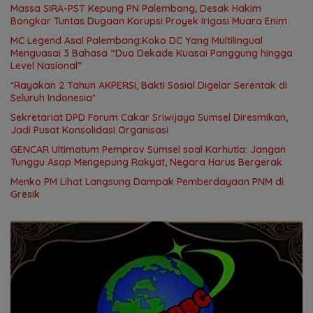
Massa SIRA-PST Kepung PN Palembang, Desak Hakim
Bongkar Tuntas Dugaan Korupsi Proyek Irigasi Muara Enim
MC Legend Asal Palembang:Koko DC Yang Multilingual
Menguasai 3 Bahasa “Dua Dekade Kuasai Panggung hingga
Level Nasional”
*Rayakan 2 Tahun AKPERSI, Bakti Sosial Digelar Serentak di
Seluruh Indonesia*
Sekretariat DPD Forum Cakar Sriwijaya Sumsel Diresmikan,
Jadi Pusat Konsolidasi Organisasi
GENCAR Ultimatum Pemprov Sumsel soal Karhutla: Jangan
Tunggu Asap Mengepung Rakyat, Negara Harus Bergerak
Menko PM Lihat Langsung Dampak Pemberdayaan PNM di
Gresik