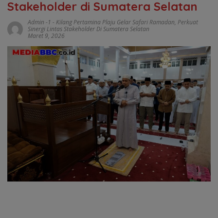
Stakeholder di Sumatera Selatan
Admin -1
-
Kilang Pertamina Plaju Gelar Safari Ramadan
,
Perkuat
Sinergi Lintas Stakeholder Di Sumatera Selatan
Maret 9, 2026