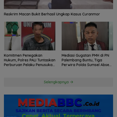
Reskrim Macan Bukit Berhasil Ungkap Kasus Curanmor
Komitmen Penegakan
Mediasi Gugatan PMH di PN
Hukum, Polres PALI Tuntaskan
Palembang Buntu, Tiga
Perburuan Pelaku Penusukan
Perwira Polda Sumsel Absen,
Hingga ke Hutan
Kuasa Hukum Penggugat
Pertanyakan Komitmen
Hormati Proses Hukum
Selengkapnya