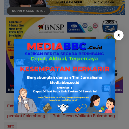
X
media bbc.co.id
news
pemerintahan
pemkot Palembang
Ratu Dewa Walikota Palembang
sira