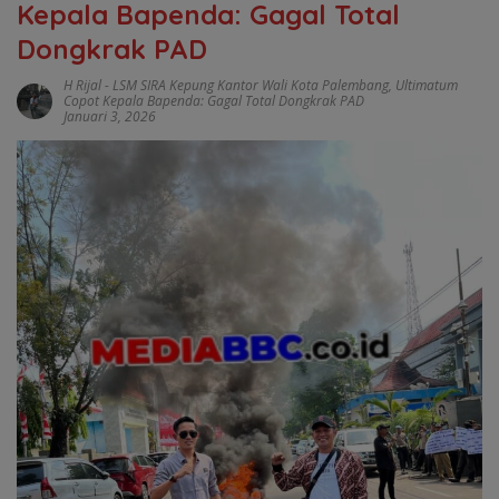
Kepala Bapenda: Gagal Total
Dongkrak PAD
H Rijal
-
LSM SIRA Kepung Kantor Wali Kota Palembang
,
Ultimatum
Copot Kepala Bapenda: Gagal Total Dongkrak PAD
Januari 3, 2026