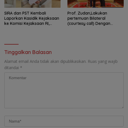
SIRA dan PST Kembali
Prof. Zudan,Lakukan
Laporkan Kasidik Kejaksaan
pertemuan Bilateral
ke Komisi Kejaksaan RI,
(courtesy call) Dengan
Soroti Dugaan
Deputy Prime Minister
Ketidakterbukaan
Kerajaan Kamboja,BKN
Penanganan Kasus Irigasi Air
Siapkan Indonesia Jadi Pusat
Lemutu
Kolaborasi ASN ASEAN
Tinggalkan Balasan
Alamat email Anda tidak akan dipublikasikan.
Ruas yang wajib
ditandai
*