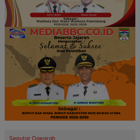
Seputar Daearah