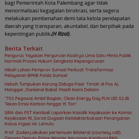
bagi Pemerintah Kota Palembang agar tidak
menormalisasi kegagalan birokrasi, serta segera
melakukan pembenahan demi tata kelola pendapatan
daerah yang transparan, akuntabel, dan berpihak pada
kepentingan publik
.(H Rizal).
Berita Terkait
Pengurus Yayasan Perguruan Ksatrya Lima Satu Minta Publik
Hormati Proses Hukum Sengketa Kepengurusan
Hibah Lahan Pemprov Sumsel Perkuat Transformasi
Pelayanan BPKB Polda Sumsel
Heboh Tumpukan Karung Diduga Pasir Timah di Pos AL
Manggar, Danlanal Babel: Masih Kami Dalami
*702 Pegawai Ambil Bagian, Clean Energy Day PLN UID S2JB
Tekan Emisi Karbon hingga 15 Ton*
SIRA dan PST Kembali Laporkan Kasidik Kejaksaan ke Komisi
Kejaksaan RI, Soroti Dugaan Ketidakterbukaan Penanganan
Kasus Irigasi Air Lemutu
Prof. Zudan,Lakukan pertemuan Bilateral (courtesy call)
Dengan Deputy Prime Minister Kerajaan Kamboja,BKN