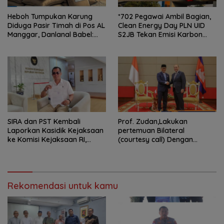
Heboh Tumpukan Karung
*702 Pegawai Ambil Bagian,
Diduga Pasir Timah di Pos AL
Clean Energy Day PLN UID
Manggar, Danlanal Babel:
S2JB Tekan Emisi Karbon
Masih Kami Dalami
hingga 15 Ton*
SIRA dan PST Kembali
Prof. Zudan,Lakukan
Laporkan Kasidik Kejaksaan
pertemuan Bilateral
ke Komisi Kejaksaan RI,
(courtesy call) Dengan
Soroti Dugaan
Deputy Prime Minister
Ketidakterbukaan
Kerajaan Kamboja,BKN
Penanganan Kasus Irigasi Air
Siapkan Indonesia Jadi Pusat
Lemutu
Kolaborasi ASN ASEAN
Rekomendasi untuk kamu