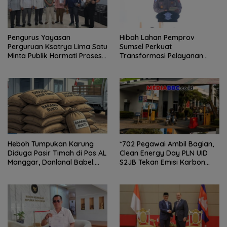
Pengurus Yayasan
Hibah Lahan Pemprov
Perguruan Ksatrya Lima Satu
Sumsel Perkuat
Minta Publik Hormati Proses
Transformasi Pelayanan
Hukum Sengketa
BPKB Polda Sumsel
Kepengurusan
Heboh Tumpukan Karung
*702 Pegawai Ambil Bagian,
Diduga Pasir Timah di Pos AL
Clean Energy Day PLN UID
Manggar, Danlanal Babel:
S2JB Tekan Emisi Karbon
Masih Kami Dalami
hingga 15 Ton*