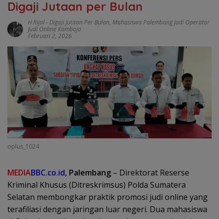
Digaji Jutaan per Bulan
H Rijal
-
Digaji Jutaan Per Bulan
,
Mahasiswa Palembang Jadi Operator
Judi Online Kamboja
Februari 2, 2026
oplus_1024
MEDIA
BBC.co.id,
Palembang
– Direktorat Reserse
Kriminal Khusus (Ditreskrimsus) Polda Sumatera
Selatan membongkar praktik promosi judi online yang
terafiliasi dengan jaringan luar negeri. Dua mahasiswa