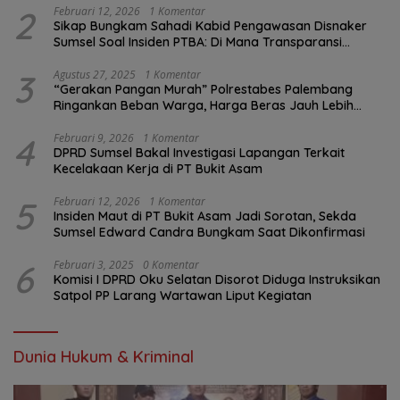
2
Februari 12, 2026
1 Komentar
Sikap Bungkam Sahadi Kabid Pengawasan Disnaker
Sumsel Soal Insiden PTBA: Di Mana Transparansi
Pengawasan K3?
3
Agustus 27, 2025
1 Komentar
“Gerakan Pangan Murah” Polrestabes Palembang
Ringankan Beban Warga, Harga Beras Jauh Lebih
Terjangkau
4
Februari 9, 2026
1 Komentar
DPRD Sumsel Bakal Investigasi Lapangan Terkait
Kecelakaan Kerja di PT Bukit Asam
5
Februari 12, 2026
1 Komentar
Insiden Maut di PT Bukit Asam Jadi Sorotan, Sekda
Sumsel Edward Candra Bungkam Saat Dikonfirmasi
6
Februari 3, 2025
0 Komentar
Komisi I DPRD Oku Selatan Disorot Diduga Instruksikan
Satpol PP Larang Wartawan Liput Kegiatan
Dunia Hukum & Kriminal