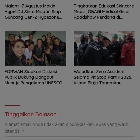
Malam 17 Agustus Makin
Tingkatkan Edukasi Skincare
Hype! DJ Sinta Mispan Siap
Medis, OBAGI Medical Gelar
Guncang Gen-Z Hypezone
Roadshow Perdana di
Palembang
Foreverskin Clinic
FORWAN Siapkan Diskusi
Wujudkan Zero Accident
Publik Dukung Dangdut
Selama Pit Stop Part II 2026,
Menuju Pengakuan UNESCO
Kilang Plaju Tanamkan
Budaya HSSE Melalui Safety
Campaign
Tinggalkan Balasan
Alamat email Anda tidak akan dipublikasikan.
Ruas yang wajib
ditandai
*