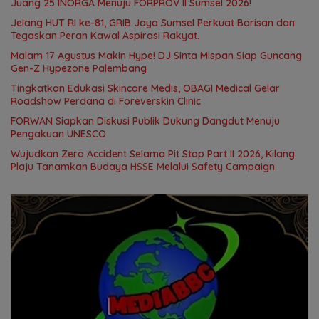
Juang 25 INORGA Menuju FORPROV II Sumsel 2026!
Jelang HUT RI ke-81, GRIB Jaya Sumsel Perkuat Barisan dan
Tegaskan Peran Kawal Aspirasi Rakyat.
Malam 17 Agustus Makin Hype! DJ Sinta Mispan Siap Guncang
Gen-Z Hypezone Palembang
Tingkatkan Edukasi Skincare Medis, OBAGI Medical Gelar
Roadshow Perdana di Foreverskin Clinic
FORWAN Siapkan Diskusi Publik Dukung Dangdut Menuju
Pengakuan UNESCO
Wujudkan Zero Accident Selama Pit Stop Part II 2026, Kilang
Plaju Tanamkan Budaya HSSE Melalui Safety Campaign