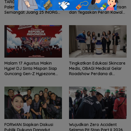
TARGET 5 BESAR! KORMI
Jelang HUT RI ke-81, GRIB
Palembang Kobarkan
Jaya Sumsel Perkuat Barisan
Semangat Juang 25 INORGA
dan Tegaskan Peran Kawal
Menuju FORPROV II Sumsel
Aspirasi Rakyat.
2026!
Malam 17 Agustus Makin
Tingkatkan Edukasi Skincare
Hype! DJ Sinta Mispan Siap
Medis, OBAGI Medical Gelar
Guncang Gen-Z Hypezone
Roadshow Perdana di
Palembang
Foreverskin Clinic
FORWAN Siapkan Diskusi
Wujudkan Zero Accident
Publik Dukung Dangdut
Selama Pit Stop Part II 2026,