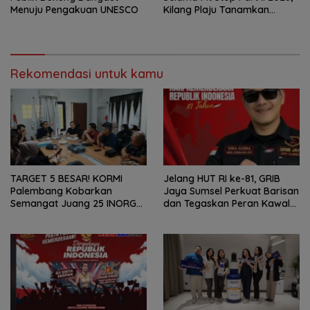
Menuju Pengakuan UNESCO
Kilang Plaju Tanamkan
Budaya HSSE Melalui Safety
Campaign
Rekomendasi untuk kamu
TARGET 5 BESAR! KORMI
Jelang HUT RI ke-81, GRIB
Palembang Kobarkan
Jaya Sumsel Perkuat Barisan
Semangat Juang 25 INORGA
dan Tegaskan Peran Kawal
Menuju FORPROV II Sumsel
Aspirasi Rakyat.
2026!