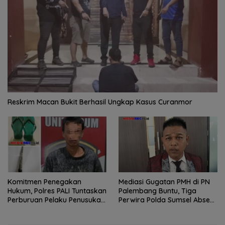
Reskrim Macan Bukit Berhasil Ungkap Kasus Curanmor
Komitmen Penegakan
Mediasi Gugatan PMH di PN
Hukum, Polres PALI Tuntaskan
Palembang Buntu, Tiga
Perburuan Pelaku Penusukan
Perwira Polda Sumsel Absen,
Hingga ke Hutan
Kuasa Hukum Penggugat
Pertanyakan Komitmen