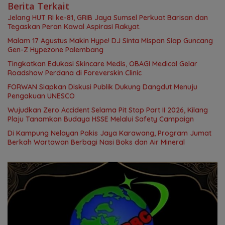
Berita Terkait
Jelang HUT RI ke-81, GRIB Jaya Sumsel Perkuat Barisan dan
Tegaskan Peran Kawal Aspirasi Rakyat.
Malam 17 Agustus Makin Hype! DJ Sinta Mispan Siap Guncang
Gen-Z Hypezone Palembang
Tingkatkan Edukasi Skincare Medis, OBAGI Medical Gelar
Roadshow Perdana di Foreverskin Clinic
FORWAN Siapkan Diskusi Publik Dukung Dangdut Menuju
Pengakuan UNESCO
Wujudkan Zero Accident Selama Pit Stop Part II 2026, Kilang
Plaju Tanamkan Budaya HSSE Melalui Safety Campaign
Di Kampung Nelayan Pakis Jaya Karawang, Program Jumat
Berkah Wartawan Berbagi Nasi Boks dan Air Mineral