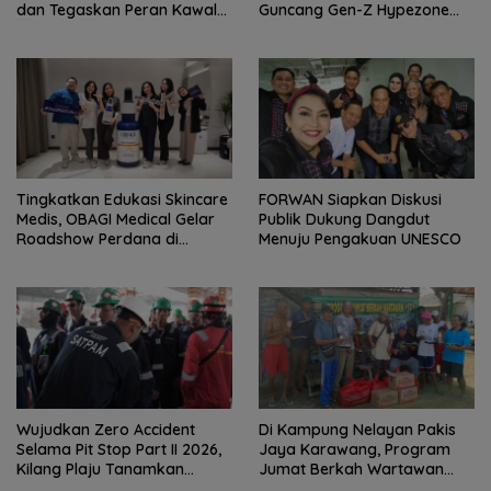
dan Tegaskan Peran Kawal
Guncang Gen-Z Hypezone
Aspirasi Rakyat.
Palembang
Tingkatkan Edukasi Skincare
FORWAN Siapkan Diskusi
Medis, OBAGI Medical Gelar
Publik Dukung Dangdut
Roadshow Perdana di
Menuju Pengakuan UNESCO
Foreverskin Clinic
Wujudkan Zero Accident
Di Kampung Nelayan Pakis
Selama Pit Stop Part II 2026,
Jaya Karawang, Program
Kilang Plaju Tanamkan
Jumat Berkah Wartawan
Budaya HSSE Melalui Safety
Berbagi Nasi Boks dan Air