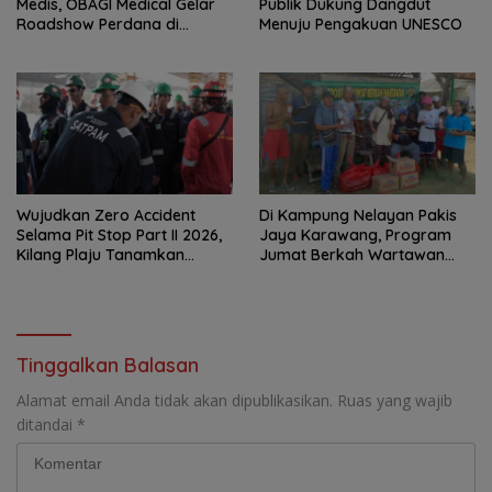
Medis, OBAGI Medical Gelar
Publik Dukung Dangdut
Roadshow Perdana di
Menuju Pengakuan UNESCO
Foreverskin Clinic
Wujudkan Zero Accident
Di Kampung Nelayan Pakis
Selama Pit Stop Part II 2026,
Jaya Karawang, Program
Kilang Plaju Tanamkan
Jumat Berkah Wartawan
Budaya HSSE Melalui Safety
Berbagi Nasi Boks dan Air
Campaign
Mineral
Tinggalkan Balasan
Alamat email Anda tidak akan dipublikasikan.
Ruas yang wajib
ditandai
*