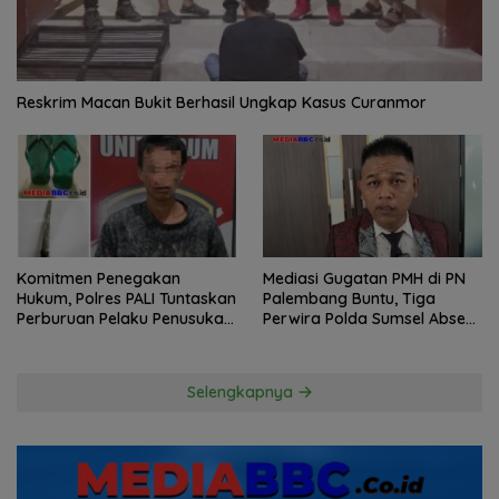
Reskrim Macan Bukit Berhasil Ungkap Kasus Curanmor
Komitmen Penegakan
Mediasi Gugatan PMH di PN
Hukum, Polres PALI Tuntaskan
Palembang Buntu, Tiga
Perburuan Pelaku Penusukan
Perwira Polda Sumsel Absen,
Hingga ke Hutan
Kuasa Hukum Penggugat
Pertanyakan Komitmen
Hormati Proses Hukum
Selengkapnya