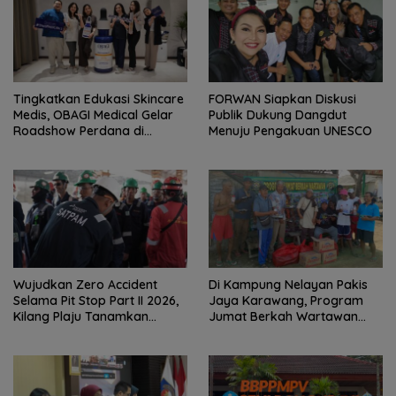
Tingkatkan Edukasi Skincare
FORWAN Siapkan Diskusi
Medis, OBAGI Medical Gelar
Publik Dukung Dangdut
Roadshow Perdana di
Menuju Pengakuan UNESCO
Foreverskin Clinic
Wujudkan Zero Accident
Di Kampung Nelayan Pakis
Selama Pit Stop Part II 2026,
Jaya Karawang, Program
Kilang Plaju Tanamkan
Jumat Berkah Wartawan
Budaya HSSE Melalui Safety
Berbagi Nasi Boks dan Air
Campaign
Mineral