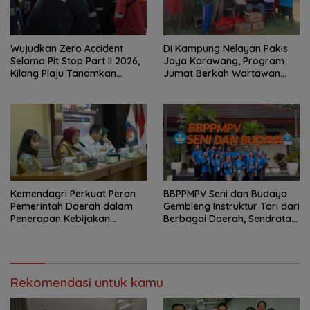
Wujudkan Zero Accident
Di Kampung Nelayan Pakis
Selama Pit Stop Part II 2026,
Jaya Karawang, Program
Kilang Plaju Tanamkan
Jumat Berkah Wartawan
Budaya HSSE Melalui Safety
Berbagi Nasi Boks dan Air
Campaign
Mineral
Kemendagri Perkuat Peran
BBPPMPV Seni dan Budaya
Pemerintah Daerah dalam
Gembleng Instruktur Tari dari
Penerapan Kebijakan
Berbagai Daerah, Sendratari
Penyelenggaraan
“Satra” Siap Tampil Sebagai
Transmigrasi
Puncak Kolaborasi Nasional
Rekomendasi untuk kamu