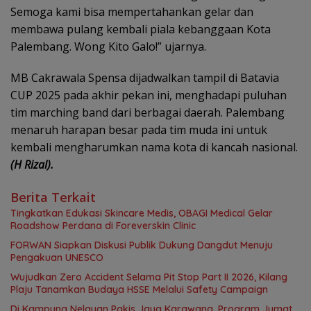
Semoga kami bisa mempertahankan gelar dan
membawa pulang kembali piala kebanggaan Kota
Palembang. Wong Kito Galo!” ujarnya.
MB Cakrawala Spensa dijadwalkan tampil di Batavia
CUP 2025 pada akhir pekan ini, menghadapi puluhan
tim marching band dari berbagai daerah. Palembang
menaruh harapan besar pada tim muda ini untuk
kembali mengharumkan nama kota di kancah nasional.
(H Rizal).
Berita Terkait
Tingkatkan Edukasi Skincare Medis, OBAGI Medical Gelar
Roadshow Perdana di Foreverskin Clinic
FORWAN Siapkan Diskusi Publik Dukung Dangdut Menuju
Pengakuan UNESCO
Wujudkan Zero Accident Selama Pit Stop Part II 2026, Kilang
Plaju Tanamkan Budaya HSSE Melalui Safety Campaign
Di Kampung Nelayan Pakis Jaya Karawang, Program Jumat