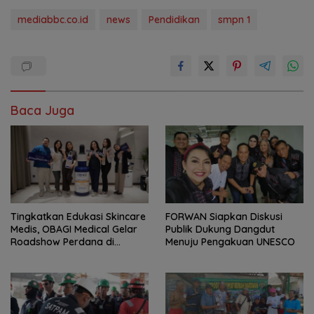
mediabbc.co.id
news
Pendidikan
smpn 1
Baca Juga
Tingkatkan Edukasi Skincare
FORWAN Siapkan Diskusi
Medis, OBAGI Medical Gelar
Publik Dukung Dangdut
Roadshow Perdana di
Menuju Pengakuan UNESCO
Foreverskin Clinic