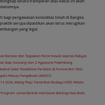
 diungkap secara transparan atau kasus ini akan
sebelumnya.
rah bagi pengawasan komoditas timah di Bangka
, praktik serupa dipastikan akan terus merugikan
tambangan yang legal.
uat Barisan dan Tegaskan Peran Kawal Aspirasi Rakyat.
span Siap Guncang Gen-Z Hypezone Palembang
edical Gelar Roadshow Perdana di Foreverskin Clinic
ngdut Menuju Pengakuan UNESCO
t II 2026, Kilang Plaju Tanamkan Budaya HSSE Melalui
 Program Jumat Berkah Wartawan Berbagi Nasi Boks