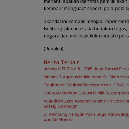
menanti apakah identitas pemilik akan
kembali “menguap” seperti pola-pola 
​Skandal ini kembali menjadi rapor me
Belitung. Jika tidak ada tindakan tegas
negara dan merusak iklim industri per
(Redaksi)
Berita Terkait
Jelang HUT RI ke-81, GRIB Jaya Sumsel Perk
Malam 17 Agustus Makin Hype! DJ Sinta Mi
Tingkatkan Edukasi Skincare Medis, OBAGI M
FORWAN Siapkan Diskusi Publik Dukung Da
Wujudkan Zero Accident Selama Pit Stop Par
Safety Campaign
Di Kampung Nelayan Pakis Jaya Karawang,
dan Air Mineral