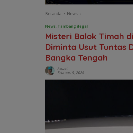
Beranda
News
News
,
Tambang ilegal
Misteri Balok Timah d
Diminta Usut Tuntas 
Bangka Tengah
Azuzet
Februari 9, 2026