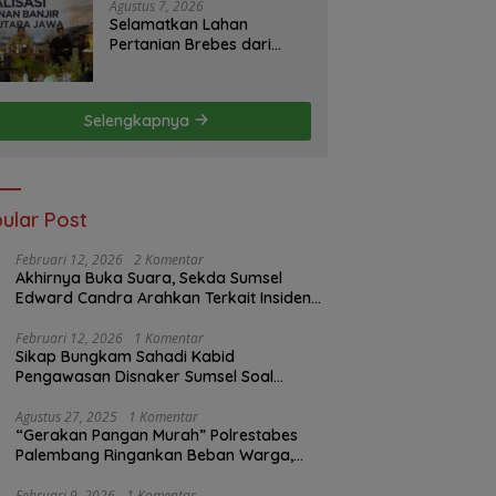
S2JB Terkesan Tutup Mata
Agustus 7, 2026
Selamatkan Lahan
Pertanian Brebes dari
Banjir, Kemendagri
Dorong Program FMNJP
Selengkapnya
ular Post
Februari 12, 2026
2 Komentar
Akhirnya Buka Suara, Sekda Sumsel
Edward Candra Arahkan Terkait Insiden
PTBA Dikonfirmasi ke Disnaker
Februari 12, 2026
1 Komentar
Sikap Bungkam Sahadi Kabid
Pengawasan Disnaker Sumsel Soal
Insiden PTBA: Di Mana Transparansi
Pengawasan K3?
Agustus 27, 2025
1 Komentar
“Gerakan Pangan Murah” Polrestabes
Palembang Ringankan Beban Warga,
Harga Beras Jauh Lebih Terjangkau
Februari 9, 2026
1 Komentar