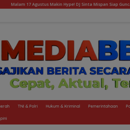
ype! DJ Sinta Mispan Siap Guncang Gen-Z Hypezone Palemban
erah
TNI & Polri
Hukum & Kriminal
Pemerintahaan
Po
pini