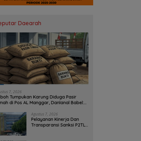
eputar Daearah
ustus 7, 2026
boh Tumpukan Karung Diduga Pasir
mah di Pos AL Manggar, Danlanal Babel:
sih Kami Dalami
Agustus 7, 2026
Pelayanan Kinerja Dan
Transparansi Sanksi P2TL
PLN Dipertanyakan, Upaya
Konfirmasi GM PLN UID