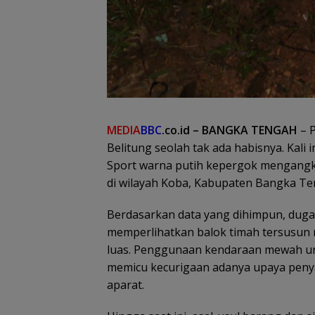
MEDIA
BBC
.co.id – BANGKA TENGAH
– P
Belitung seolah tak ada habisnya. Kali 
Sport warna putih kepergok mengangku
di wilayah Koba, Kabupaten Bangka Te
​Berdasarkan data yang dihimpun, duga
memperlihatkan balok timah tersusun r
luas. Penggunaan kendaraan mewah un
memicu kecurigaan adanya upaya peny
aparat.