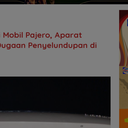
i Mobil Pajero, Aparat
Dugaan Penyelundupan di