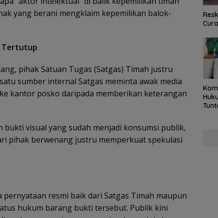
iapa “aktor intelektual” di balik kepemilikan timah
ihak yang berani mengklaim kepemilikan balok-
Resk
Cur
 Tertutup
ang, pihak Satuan Tugas (Satgas) Timah justru
 satu sumber internal Satgas meminta awak media
Kom
 ke kantor posko daripada memberikan keterangan
Huku
Tunt
Pela
Hing
ah bukti visual yang sudah menjadi konsumsi publik,
ari pihak berwenang justru memperkuat spekulasi
da pernyataan resmi baik dari Satgas Timah maupun
atus hukum barang bukti tersebut. Publik kini