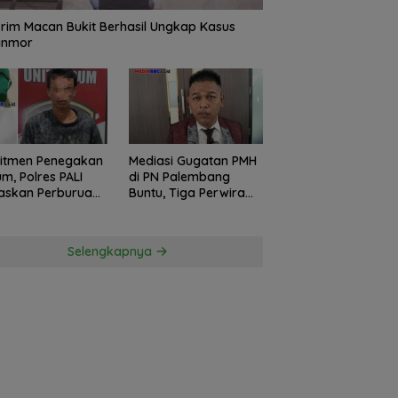
rim Macan Bukit Berhasil Ungkap Kasus
anmor
itmen Penegakan
Mediasi Gugatan PMH
m, Polres PALI
di PN Palembang
askan Perburuan
Buntu, Tiga Perwira
ku Penusukan
Polda Sumsel Absen,
ga ke Hutan
Kuasa Hukum
Penggugat
Selengkapnya
Pertanyakan
Komitmen Hormati
Proses Hukum