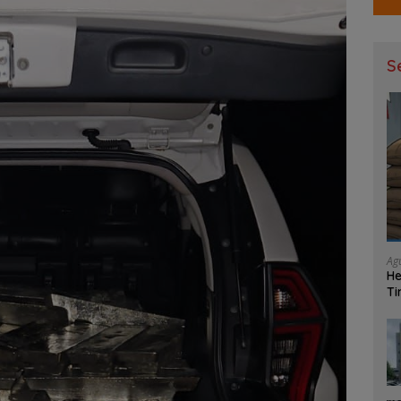
S
Ag
He
Ti
Ma