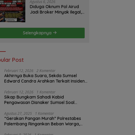
Pemerintah dan
Agustus 6, 2026
Perusahaan
Diduga Oknum Pol Airud
Jadi Broker Minyak Ilegal,
Uang Rp88 Juta Milik Toke
Muba Hilang Tanpa Jejak
Selengkapnya
ular Post
Februari 12, 2026
2 Komentar
Akhirnya Buka Suara, Sekda Sumsel
Edward Candra Arahkan Terkait Insiden
PTBA Dikonfirmasi ke Disnaker
Februari 12, 2026
1 Komentar
Sikap Bungkam Sahadi Kabid
Pengawasan Disnaker Sumsel Soal
Insiden PTBA: Di Mana Transparansi
Pengawasan K3?
Agustus 27, 2025
1 Komentar
“Gerakan Pangan Murah” Polrestabes
Palembang Ringankan Beban Warga,
Harga Beras Jauh Lebih Terjangkau
Februari 9, 2026
1 Komentar