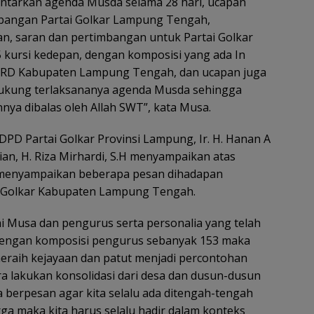
ntarkan agenda Musda selama 28 hari, ucapan
mbangan Partai Golkar Lampung Tengah,
, saran dan pertimbangan untuk Partai Golkar
5 kursi kedepan, dengan komposisi yang ada In
i DPRD Kabupaten Lampung Tengah, dan ucapan juga
dukung terlaksananya agenda Musda sehingga
nya dibalas oleh Allah SWT”, kata Musa.
PD Partai Golkar Provinsi Lampung, Ir. H. Hanan A
ian, H. Riza Mirhardi, S.H menyampaikan atas
a menyampaikan beberapa pesan dihadapan
i Golkar Kabupaten Lampung Tengah.
 Musa dan pengurus serta personalia yang telah
n dengan komposisi pengurus sebanyak 153 maka
raih kejayaan dan patut menjadi percontohan
a lakukan konsolidasi dari desa dan dusun-dusun
berpesan agar kita selalu ada ditengah-tengah
ga maka kita harus selalu hadir dalam konteks