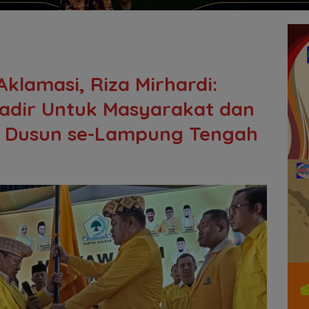
klamasi, Riza Mirhardi:
adir Untuk Masyarakat dan
Ke Dusun se-Lampung Tengah