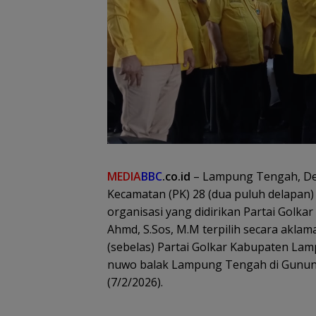
MEDIA
BBC
.co.id
– Lampung Tengah, De
Kecamatan (PK) 28 (dua puluh delapan) 
organisasi yang didirikan Partai Golk
Ahmd, S.Sos, M.M terpilih secara akla
(sebelas) Partai Golkar Kabupaten La
nuwo balak Lampung Tengah di Gunun
(7/2/2026).