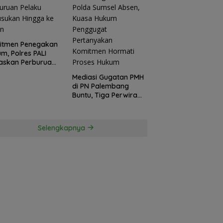
itmen Penegakan
m, Polres PALI
askan Perburuan
ku Penusukan
Mediasi Gugatan PMH
ga ke Hutan
di PN Palembang
Buntu, Tiga Perwira
Polda Sumsel Absen,
Kuasa Hukum
Penggugat
Selengkapnya
Pertanyakan
Komitmen Hormati
Proses Hukum