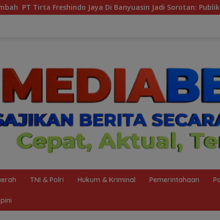
i Banyuasin Jadi Sorotan: Publik Tuntut Transparansi Pemerin
erah
TNI & Polri
Hukum & Kriminal
Pemerintahaan
Po
pini