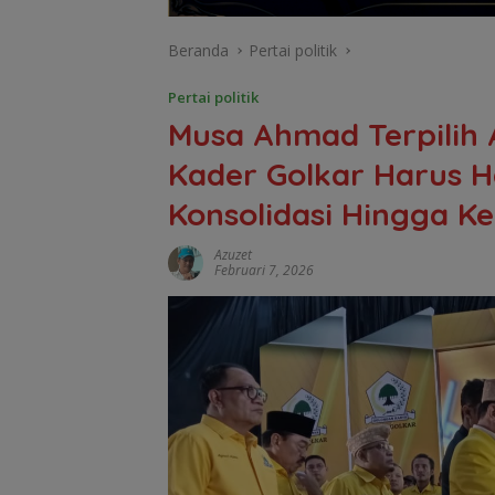
Beranda
Pertai politik
Pertai politik
Musa Ahmad Terpilih A
Kader Golkar Harus H
Konsolidasi Hingga 
Azuzet
Februari 7, 2026