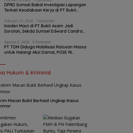
DPRD Sumsel Bakal Investigasi Lapangan
Terkait Kecelakaan Kerja di PT Bukit
Asam
Februari 12, 2026
1 Komentar
Insiden Maut di PT Bukit Asam Jadi
Sorotan, Sekda Sumsel Edward Candra
Bungkam Saat Dikonfirmasi
Agustus 6, 2026
0 Komentar
PT TDM Diduga Mobilisasi Ratusan Massa
untuk Halangi Aksi Damai, POSE RI
Tempuh Jalur Hukum
ia Hukum & Kriminal
rim Macan Bukit Berhasil Ungkap Kasus
anmor