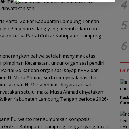
4
shak mengatakan bahwa berkas administrasi
 dinyatakan sah.
5
PD Partai Golkar Kabupaten Lampung Tengah
 oleh Pimpinan sidang yang memutuskan dan
alon ketua Partai Golkar Kabupaten Lampung
6
 menerangkan bahwa setelah menyimak atas
 pimpinan Kecamatan, unsur organisasi pendiri
Dun
an Partai Golkar dan organisasi sayap KPPG dan
g H. Musa Ahmad, serta menyimak hasil tim
pencalonan H. Musa Ahmad dinyatakan sah,
enyatakan setuju, maka Musa Ahmad dinyatakan
Resk
i Golkar Kabupaten Lampung Tengah periode 2026-
Cur
Bambang Purwanto mengumumkan komposisi
tai Golkar Kabupaten Lampung Tengah yang terdiri