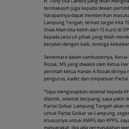
H. Tony Eka Candra yang telah mengha
terimakasih juga kepada dewan perti
harapannya dapat memberikan masukan
Lampung Tengah, terkait target kita 1
Shaa Allah kita kebih dari 15 kursi d
kepada seluruh pihak yang telah men
berjalan dengan baik, semoga kebaikan
Sementara dalam sambutannya, Ketua D
Rozak, MS yang diwakili oleh Ketua Har
perintah ketua Hanan A Rozak diriny
pengurus, kader dan simpatisan Parta
“Saya mengucapkan selamat kepada Ahi
dilantik, selamat berjuang, saya yaki
Partai Golkar Lampung Tengah akan me
untuk Partai Golkar se-Lampung, seger
khususnya untuk AMPG dan KPPG, saya 
masyarakat, jika ada permasalahan war