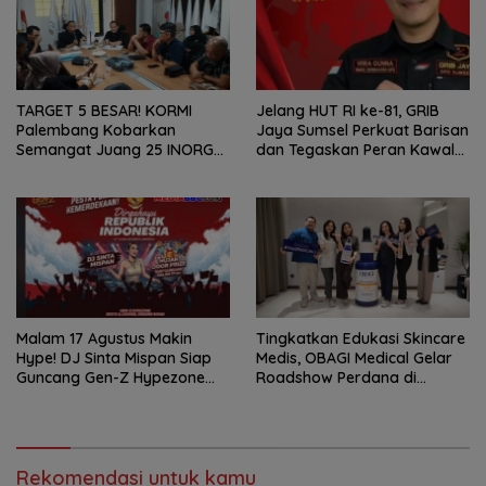
TARGET 5 BESAR! KORMI
Jelang HUT RI ke-81, GRIB
Palembang Kobarkan
Jaya Sumsel Perkuat Barisan
Semangat Juang 25 INORGA
dan Tegaskan Peran Kawal
Menuju FORPROV II Sumsel
Aspirasi Rakyat.
2026!
Malam 17 Agustus Makin
Tingkatkan Edukasi Skincare
Hype! DJ Sinta Mispan Siap
Medis, OBAGI Medical Gelar
Guncang Gen-Z Hypezone
Roadshow Perdana di
Palembang
Foreverskin Clinic
Rekomendasi untuk kamu