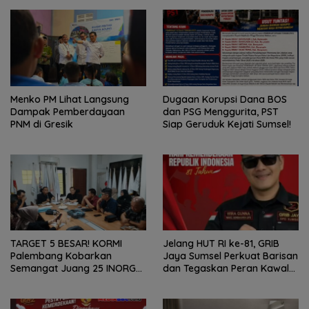
Menko PM Lihat Langsung
Dugaan Korupsi Dana BOS
Dampak Pemberdayaan
dan PSG Menggurita, PST
PNM di Gresik
Siap Geruduk Kejati Sumsel!
TARGET 5 BESAR! KORMI
Jelang HUT RI ke-81, GRIB
Palembang Kobarkan
Jaya Sumsel Perkuat Barisan
Semangat Juang 25 INORGA
dan Tegaskan Peran Kawal
Menuju FORPROV II Sumsel
Aspirasi Rakyat.
2026!