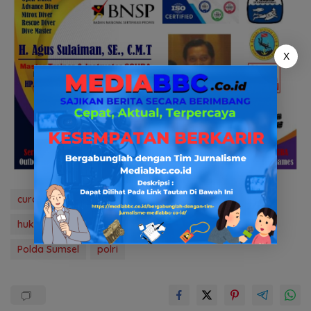
X
curanmor
ditreskrimum polda sumsel
hukum & kriminal
mediabbc.co.id
news
Polda Sumsel
polri