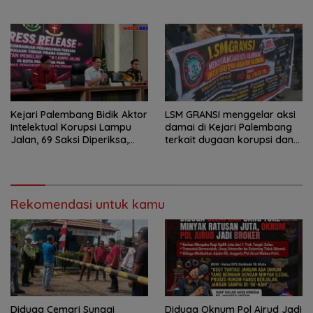
Seluruh Sisa Anggaran Sudah
Tanpa Jejak
Dikembalikan
Kejari Palembang Bidik Aktor
LSM GRANSI menggelar aksi
Intelektual Korupsi Lampu
damai di Kejari Palembang
Jalan, 69 Saksi Diperiksa,
terkait dugaan korupsi dana
Wali Kota-Wakil Wali Kota
hibah KONI
Berpotensi Dipanggil
Rekomendasi untuk kamu
Diduga Cemari Sungai
Diduga Oknum Pol Airud Jadi