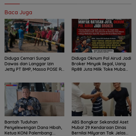
Baca Juga
Diduga Cemari Sungai
Diduga Oknum Pol Airud Jadi
Dawas dan Langgar Izin
Broker Minyak Ilegal, Uang
Jetty PT BMP, Massa POSE RI
Rp88 Juta Milik Toke Muba
dan Barikade 98 Gelar Aksi
Hilang Tanpa Jejak
Mendesak Pengusutan
Tuntas
Bantah Tuduhan
ABS Bongkar Sekandal Aset
Penyelewengan Dana Hibah,
Muba! 29 Kendaraan Dinas
Ketua KONI Palembang:
Bernilai Milyaran Tak Jelas