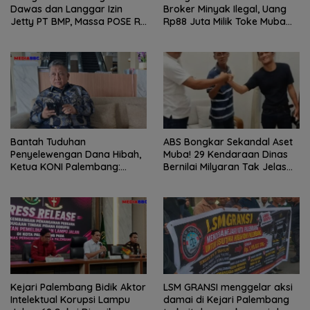
Dawas dan Langgar Izin
Broker Minyak Ilegal, Uang
Jetty PT BMP, Massa POSE RI
Rp88 Juta Milik Toke Muba
dan Barikade 98 Gelar Aksi
Hilang Tanpa Jejak
Mendesak Pengusutan
Tuntas
Bantah Tuduhan
ABS Bongkar Sekandal Aset
Penyelewengan Dana Hibah,
Muba! 29 Kendaraan Dinas
Ketua KONI Palembang:
Bernilai Milyaran Tak Jelas
Seluruh Sisa Anggaran Sudah
Tanpa Jejak
Dikembalikan
Kejari Palembang Bidik Aktor
LSM GRANSI menggelar aksi
Intelektual Korupsi Lampu
damai di Kejari Palembang