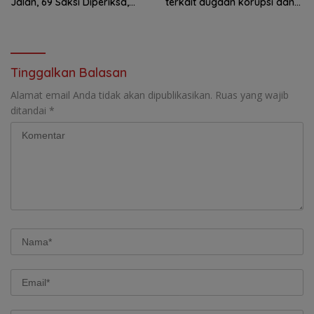
Jalan, 69 Saksi Diperiksa,
terkait dugaan korupsi dana
Wali Kota-Wakil Wali Kota
hibah KONI
Berpotensi Dipanggil
Tinggalkan Balasan
Alamat email Anda tidak akan dipublikasikan.
Ruas yang wajib
ditandai
*