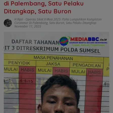
di Palembang, Satu Pelaku
Ditangkap, Satu Buron
H Rijal
-
Operasi Sikat II Musi 2025: Polisi Lumpuhkan Komplotan
Curanmor Di Palembang
,
Satu Buron
,
Satu Pelaku Ditangkap
November 11, 2025