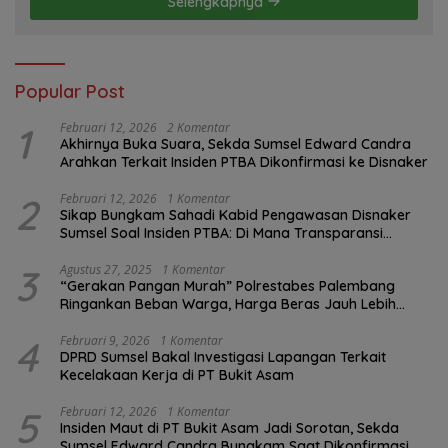
Selengkapnya
Popular Post
1
Februari 12, 2026
2 Komentar
Akhirnya Buka Suara, Sekda Sumsel Edward Candra
Arahkan Terkait Insiden PTBA Dikonfirmasi ke Disnaker
2
Februari 12, 2026
1 Komentar
Sikap Bungkam Sahadi Kabid Pengawasan Disnaker
Sumsel Soal Insiden PTBA: Di Mana Transparansi
Pengawasan K3?
3
Agustus 27, 2025
1 Komentar
“Gerakan Pangan Murah” Polrestabes Palembang
Ringankan Beban Warga, Harga Beras Jauh Lebih
Terjangkau
4
Februari 9, 2026
1 Komentar
DPRD Sumsel Bakal Investigasi Lapangan Terkait
Kecelakaan Kerja di PT Bukit Asam
5
Februari 12, 2026
1 Komentar
Insiden Maut di PT Bukit Asam Jadi Sorotan, Sekda
Sumsel Edward Candra Bungkam Saat Dikonfirmasi