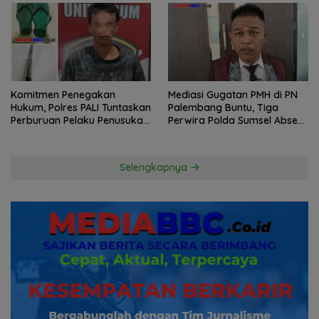
Komitmen Penegakan
Mediasi Gugatan PMH di PN
Hukum, Polres PALI Tuntaskan
Palembang Buntu, Tiga
Perburuan Pelaku Penusukan
Perwira Polda Sumsel Absen,
Hingga ke Hutan
Kuasa Hukum Penggugat
Pertanyakan Komitmen
Hormati Proses Hukum
Selengkapnya