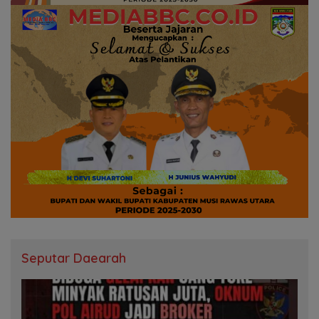
Seputar Daearah