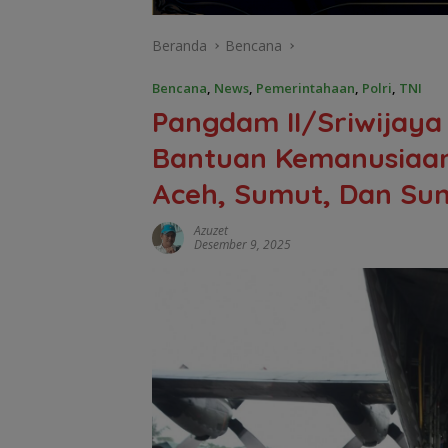
Beranda
Bencana
Bencana
,
News
,
Pemerintahaan
,
Polri
,
TNI
Pangdam II/Sriwijaya 
Bantuan Kemanusiaan
Aceh, Sumut, Dan Su
Azuzet
Desember 9, 2025