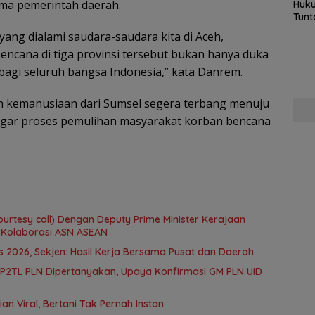
ma pemerintah daerah.
Huku
Tunt
Pela
ang dialami saudara-saudara kita di Aceh,
Hing
encana di tiga provinsi tersebut bukan hanya duka
 bagi seluruh bangsa Indonesia,” kata Danrem.
an kemanusiaan dari Sumsel segera terbang menuju
gar proses pemulihan masyarakat korban bencana
ourtesy call) Dengan Deputy Prime Minister Kerajaan
 Kolaborasi ASN ASEAN
2026, Sekjen: Hasil Kerja Bersama Pusat dan Daerah
 P2TL PLN Dipertanyakan, Upaya Konfirmasi GM PLN UID
an Viral, Bertani Tak Pernah Instan