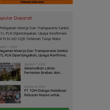
eputar Daearah
ustus 7, 2026
layanan Kinerja Dan Transparansi Sanksi
TL PLN Dipertanyakan, Upaya Konfirmasi
 PLN UID S2JB Terkesan Tutup Mata
Agustus 7, 2026
Selamatkan Lahan
Pertanian Brebes dari
Banjir, Kemendagri
Dorong Program FMNJP
Agustus 6, 2026
PT TDM Diduga Mobilisasi
Ratusan Massa untuk
Halangi Aksi Damai, POSE
RI Tempuh Jalur Hukum