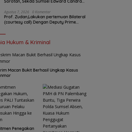
Sorotan, Sekda Sumsel Edward Candra
Bungkam Saat Dikonfirmasi
Agustus 7, 2026
0 Komentar
Prof. Zudan,Lakukan pertemuan Bilateral
(courtesy call) Dengan Deputy Prime
Minister Kerajaan Kamboja,BKN Siapkan
Indonesia Jadi Pusat Kolaborasi ASN
ASEAN
ia Hukum & Kriminal
rim Macan Bukit Berhasil Ungkap Kasus
anmor
itmen Penegakan