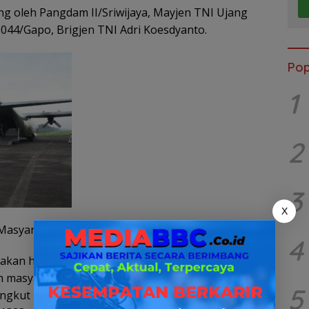
ng oleh Pangdam II/Sriwijaya, Mayjen TNI Ujang
 044/Gapo, Brigjen TNI Adri Koesdyanto.
Pop
1
2
3
X
n Masyarakat
4
an hasil donasi kolektif dari TNI, Polri,
an masyarakat Sumatera Selatan. Bantuan yang
5
iangkut menggunakan pesawat angkut militer TNI