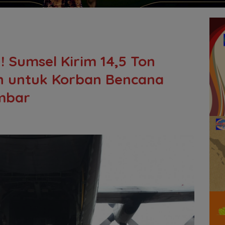
! Sumsel Kirim 14,5 Ton
 untuk Korban Bencana
mbar