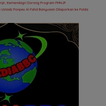
anjir, Kemendagri Dorong Program FMNJP
 Ustadz Ponpes Al-Fahd Banyuasin Dilaporkan ke Polda