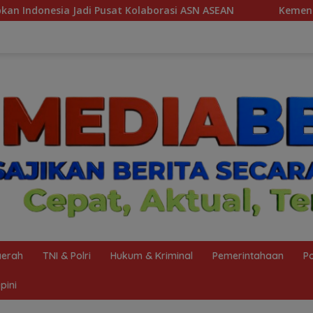
rasi ASN ASEAN
Kemenag Sabet Penghargaan The Iconomi
erah
TNI & Polri
Hukum & Kriminal
Pemerintahaan
Po
pini