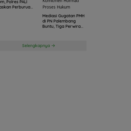
m, Polres PALI
askan Perburuan
ku Penusukan
Mediasi Gugatan PMH
ga ke Hutan
di PN Palembang
Buntu, Tiga Perwira
Polda Sumsel Absen,
Kuasa Hukum
Penggugat
Selengkapnya
Pertanyakan
Komitmen Hormati
Proses Hukum