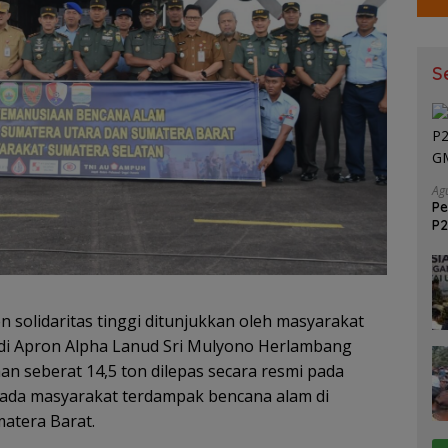
S
Ag
Pe
P2
GM
solidaritas tinggi ditunjukkan oleh masyarakat
 di Apron Alpha Lanud Sri Mulyono Herlambang
 seberat 14,5 ton dilepas secara resmi pada
epada masyarakat terdampak bencana alam di
matera Barat.