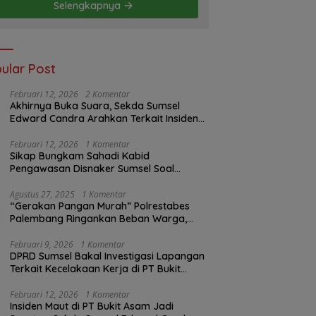
Selengkapnya
ular Post
Februari 12, 2026
2 Komentar
Akhirnya Buka Suara, Sekda Sumsel
Edward Candra Arahkan Terkait Insiden
PTBA Dikonfirmasi ke Disnaker
Februari 12, 2026
1 Komentar
Sikap Bungkam Sahadi Kabid
Pengawasan Disnaker Sumsel Soal
Insiden PTBA: Di Mana Transparansi
Pengawasan K3?
Agustus 27, 2025
1 Komentar
“Gerakan Pangan Murah” Polrestabes
Palembang Ringankan Beban Warga,
Harga Beras Jauh Lebih Terjangkau
Februari 9, 2026
1 Komentar
DPRD Sumsel Bakal Investigasi Lapangan
Terkait Kecelakaan Kerja di PT Bukit
Asam
Februari 12, 2026
1 Komentar
Insiden Maut di PT Bukit Asam Jadi