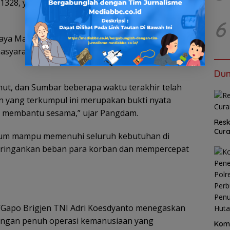
-1328, yang disiapkan khusus untuk misi
6
jaya Mayjen TNI Ujang Darwis menyampaikan rasa
 masyarakat Sumsel yang telah mengumpulkan
Dun
ut, dan Sumbar beberapa waktu terakhir telah
 yang terkumpul ini merupakan bukti nyata
 membantu sesama,” ujar Pangdam.
Resk
Cur
belum mampu memenuhi seluruh kebutuhan di
eringankan beban para korban dan mempercepat
Gapo Brigjen TNI Adri Koesdyanto menegaskan
kungan penuh operasi kemanusiaan yang
Kom