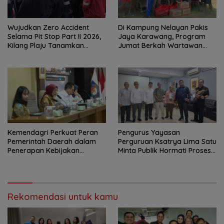
Wujudkan Zero Accident
Di Kampung Nelayan Pakis
Selama Pit Stop Part II 2026,
Jaya Karawang, Program
Kilang Plaju Tanamkan
Jumat Berkah Wartawan
Budaya HSSE Melalui Safety
Berbagi Nasi Boks dan Air
Campaign
Mineral
Kemendagri Perkuat Peran
Pengurus Yayasan
Pemerintah Daerah dalam
Perguruan Ksatrya Lima Satu
Penerapan Kebijakan
Minta Publik Hormati Proses
Penyelenggaraan
Hukum Sengketa
Transmigrasi
Kepengurusan
Rekomendasi untuk kamu