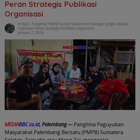
Peran Strategis Publikasi
Organisasi
H Rijal
-
Panglima PMPB Sumsel Silaturahmi Dengan Satgas Media
,
Tegaskan Peran Strategis Publikasi Organisasi
Januari 7, 2026
MEDIA
BBC co.id,
Palembang —
Panglima Paguyuban
Masyarakat Palembang Bersatu (PMPB) Sumatera
Selatan, Zainudin atau Mang Zai, menggelar