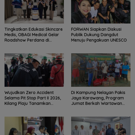
Tingkatkan Edukasi Skincare
FORWAN Siapkan Diskusi
Medis, OBAGI Medical Gelar
Publik Dukung Dangdut
Roadshow Perdana di
Menuju Pengakuan UNESCO
Foreverskin Clinic
Wujudkan Zero Accident
Di Kampung Nelayan Pakis
Selama Pit Stop Part II 2026,
Jaya Karawang, Program
Kilang Plaju Tanamkan
Jumat Berkah Wartawan
Budaya HSSE Melalui Safety
Berbagi Nasi Boks dan Air
Campaign
Mineral