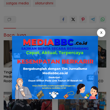
satgas media
silaturahmi
X
Baca Juga
Tingkatkan Edukasi Skincare
FORWAN Siapkan Diskusi
Medis, OBAGI Medical Gelar
Publik Dukung Dangdut
Roadshow Perdana di
Menuju Pengakuan UNESCO
Foreverskin Clinic