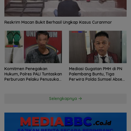
Reskrim Macan Bukit Berhasil Ungkap Kasus Curanmor
Komitmen Penegakan
Mediasi Gugatan PMH di PN
Hukum, Polres PALI Tuntaskan
Palembang Buntu, Tiga
Perburuan Pelaku Penusukan
Perwira Polda Sumsel Absen,
Hingga ke Hutan
Kuasa Hukum Penggugat
Pertanyakan Komitmen
Hormati Proses Hukum
Selengkapnya