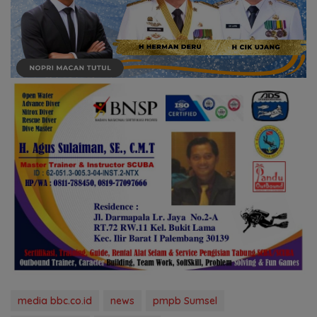
media bbc.co.id
news
pmpb Sumsel