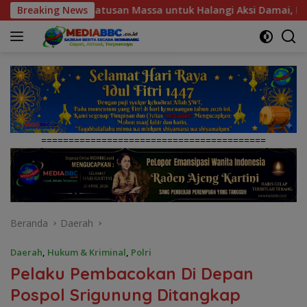
Langsung
ssa untuk Halangi Aksi Damai, POSE RI Tempuh Jalur Hukum
Breaking News
ke
konten
=========================================
Beranda
Daerah
Daerah
,
Hukum & Kriminal
,
Polri
Pelaku Pembacokan Di Depan
Pospol Srigunung Ditangkap