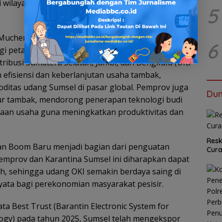
di wilayah itu mengelola tambak minimal satu
5
 Muchendi Mahzareki turut menyerahkan bantuan
6
gi petambak di kawasan tersebut, berupa kincir air
stribusi Sumatera Selatan, Jambi, dan Bengkulu (UID
efisiensi dan keberlanjutan usaha tambak,
ditas udang Sumsel di pasar global. Pemprov juga
Dun
r tambak, mendorong penerapan teknologi budi
aan usaha guna meningkatkan produktivitas dan
Resk
uhan Boom Baru menjadi bagian dari penguatan
Cur
 Pemprov dan Karantina Sumsel ini diharapkan dapat
, sehingga udang OKI semakin berdaya saing di
yata bagi perekonomian masyarakat pesisir.
a Best Trust (Barantin Electronic System for
ology) pada tahun 2025, Sumsel telah mengekspor