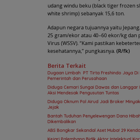
udang windu beku (black tiger frozen 
white shrimp) sebanyak 15,6 ton.
Adapun negara tujuannya yaitu Jepang
25 gram/ekor atau 40–60 ekor/kg dan 
Virus (WSSV). “Kami pastikan kebetert
kesehatannya,” pungkasnya.
(R/fk)
Berita Terkait
Dugaan Limbah PT Tirta Freshindo Jaya Di B
Pemerintah dan Perusahaan
Diduga Cemari Sungai Dawas dan Langgar Iz
Aksi Mendesak Pengusutan Tuntas
Diduga Oknum Pol Airud Jadi Broker Minyak 
Jejak
Bantah Tuduhan Penyelewengan Dana Hibah,
Dikembalikan
ABS Bongkar Sekandal Aset Muba! 29 Kendar
Kejari Palembang Bidik Aktor Intelektual Ko