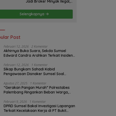
Jadi Broker Minyak Ilegal,
Uang Rp88 Juta Milik Toke
Muba Hilang Tanpa Jejak
Selengkapnya
ular Post
Februari 12, 2026
2 Komentar
Akhirnya Buka Suara, Sekda Sumsel
Edward Candra Arahkan Terkait Insiden
PTBA Dikonfirmasi ke Disnaker
Februari 12, 2026
1 Komentar
Sikap Bungkam Sahadi Kabid
Pengawasan Disnaker Sumsel Soal
Insiden PTBA: Di Mana Transparansi
Pengawasan K3?
Agustus 27, 2025
1 Komentar
“Gerakan Pangan Murah” Polrestabes
Palembang Ringankan Beban Warga,
Harga Beras Jauh Lebih Terjangkau
Februari 9, 2026
1 Komentar
DPRD Sumsel Bakal Investigasi Lapangan
Terkait Kecelakaan Kerja di PT Bukit
Asam