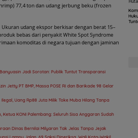
shrimp) 77,4 ton dan udang jerbung beku (frozen
Kom
Huku
Tunt
. Ukuran udang ekspor berkisar dengan berat 15–
Pela
Hing
produk bebas dari penyakit White Spot Syndrome
erimaan komoditas di negara tujuan dengan jaminan
anyuasin Jadi Sorotan: Publik Tuntut Transparansi
in Jetty PT BMP, Massa POSE RI dan Barikade 98 Gelar
Ilegal, Uang Rp88 Juta Milik Toke Muba Hilang Tanpa
 Ketua KONI Palembang: Seluruh Sisa Anggaran Sudah
aan Dinas Bernilai Milyaran Tak Jelas Tanpa Jejak
rupsi Lampu Jalan, 69 Saksi Diperiksa, Wali Kota-Wakil