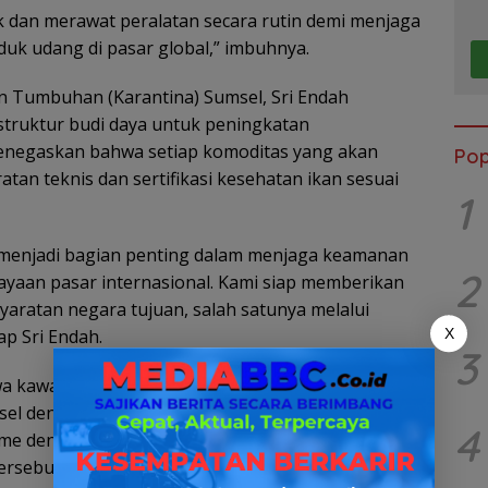
k dan merawat peralatan secara rutin demi menjaga
duk udang di pasar global,” imbuhnya.
an Tumbuhan (Karantina) Sumsel, Sri Endah
truktur budi daya untuk peningkatan
menegaskan bahwa setiap komoditas yang akan
Pop
atan teknis dan sertifikasi kesehatan ikan sesuai
1
menjadi bagian penting dalam menjaga keamanan
2
ayaan pasar internasional. Kami siap memberikan
ratan negara tujuan, salah satunya melalui
ap Sri Endah.
X
3
wa kawasan Sungai Menang menjadi salah satu
sel dengan kapasitas mencapai sekitar 15 ribu ton
4
e dengan hasil sekitar 1,2–1,4 ton, yang
rsebut sebagai sentra produksi berorientasi