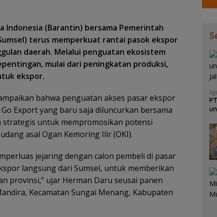
a Indonesia (Barantin) bersama Pemerintah
S
(Sumsel) terus memperkuat rantai pasok ekspor
gulan daerah. Melalui penguatan ekosistem
entingan, mulai dari peningkatan produksi,
ntuk ekspor.
Ag
ampaikan bahwa penguatan akses pasar ekspor
PT
 Go Export yang baru saja diluncurkan bersama
un
Ja
men strategis untuk mempromosikan potensi
dang asal Ogan Kemoring Ilir (OKI).
mperluas jejaring dengan calon pembeli di pasar
ekspor langsung dari Sumsel, untuk memberikan
n provinsi,” ujar Herman Daru seusai panen
Mandira, Kecamatan Sungai Menang, Kabupaten