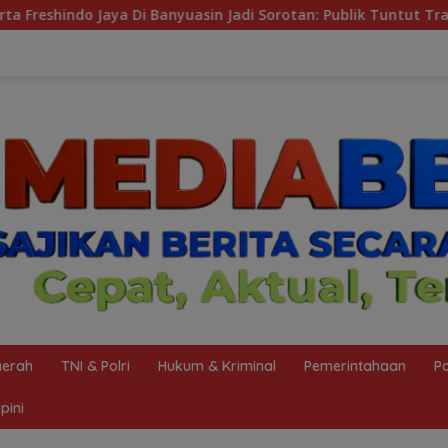
Jadi Sorotan: Publik Tuntut Transparansi Pemerintah dan Per
erah
TNI & Polri
Hukum & Kriminal
Pemerintahaan
Po
pini