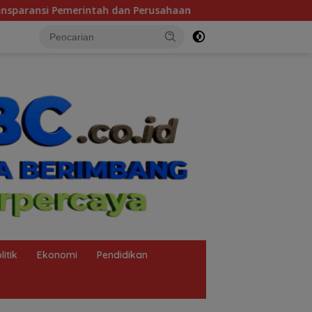
usahaan
Tragedi KMP Mutiara Sentosa 2 dan Bobroknya 
litik
Ekonomi
Pendidikan