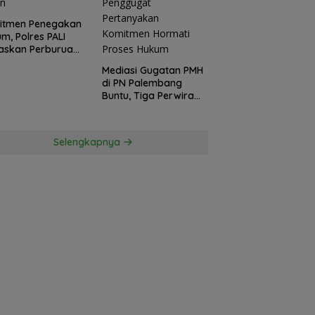
itmen Penegakan
m, Polres PALI
askan Perburuan
ku Penusukan
Mediasi Gugatan PMH
ga ke Hutan
di PN Palembang
Buntu, Tiga Perwira
Polda Sumsel Absen,
Kuasa Hukum
Penggugat
Selengkapnya
Pertanyakan
Komitmen Hormati
Proses Hukum