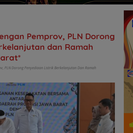
 dengan Pemprov, PLN Dorong
erkelanjutan dan Ramah
arat*
ov
,
PLN Dorong Penyediaan Listrik Berkelanjutan Dan Ramah