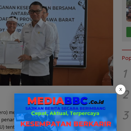
Pop
1
2
X
3
ero) memperkuat kolaborasi strategis dengan
lui penandatanganan kesepakatan bersama
 tentang penyediaan tenaga listrik yang