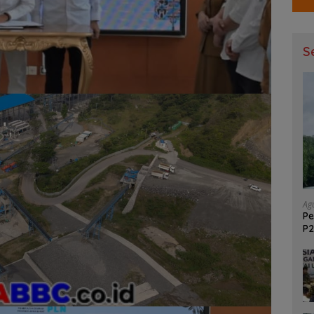
S
Ag
Pe
P2
GM