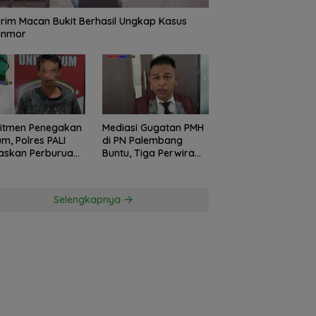
rim Macan Bukit Berhasil Ungkap Kasus
anmor
itmen Penegakan
Mediasi Gugatan PMH
m, Polres PALI
di PN Palembang
askan Perburuan
Buntu, Tiga Perwira
ku Penusukan
Polda Sumsel Absen,
ga ke Hutan
Kuasa Hukum
Penggugat
Selengkapnya
Pertanyakan
Komitmen Hormati
Proses Hukum