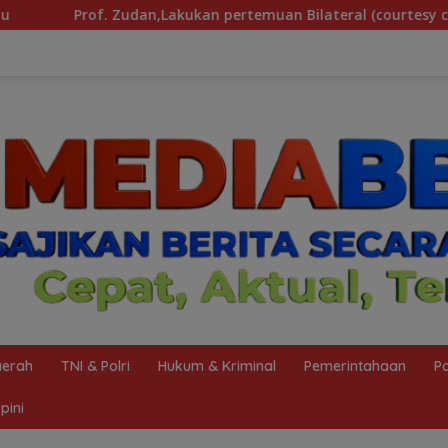
an Bilateral (courtesy call) Dengan Deputy Prime Minister Ke
erah
TNI & Polri
Hukum & Kriminal
Pemerintahaan
Po
pini