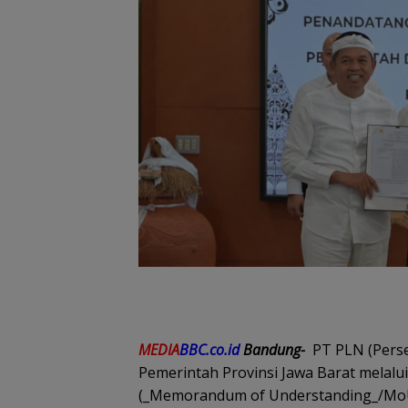
MEDIA
BBC.co.id
Bandung-
PT PLN (Pers
Pemerintah Provinsi Jawa Barat mela
(_Memorandum of Understanding_/MoU)