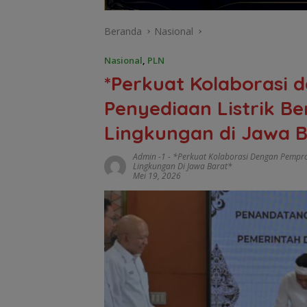
Beranda
Nasional
Nasional
,
PLN
*Perkuat Kolaborasi
Penyediaan Listrik B
Lingkungan di Jawa B
Admin -1
-
*Perkuat Kolaborasi Dengan Pempr
Lingkungan Di Jawa Barat*
Mei 19, 2026