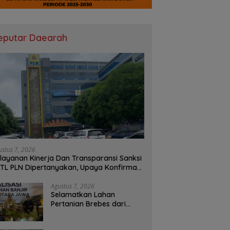
eputar Daearah
ustus 7, 2026
layanan Kinerja Dan Transparansi Sanksi
TL PLN Dipertanyakan, Upaya Konfirmasi
 PLN UID S2JB Terkesan Tutup Mata
Agustus 7, 2026
Selamatkan Lahan
Pertanian Brebes dari
Banjir, Kemendagri
Dorong Program FMNJP