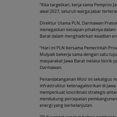
“Kita targetkan, kerja sama Pemprov J
awal 2027, seluruh warga Jabar tertera
Direktur Utama PLN, Darmawan Praso
menegaskan kesiapan pihaknya dalam m
Barat dalam menghadirkan keadilan ene
“Hari ini PLN bersama Pemerintah Pro
Mulyadi bekerja sama dengan satu tuj
masyarakat Jawa Barat melalui listrik y
Darmawan.
Penandatanganan MoU ini sekaligus m
infrastruktur ketenagalistrikan di Jawa B
memperkuat koordinasi strategis anta
mendukung percepatan pembangunan pr
energi yang berkelanjutan.
“PLN sangat sepakat bahwa pembanguna