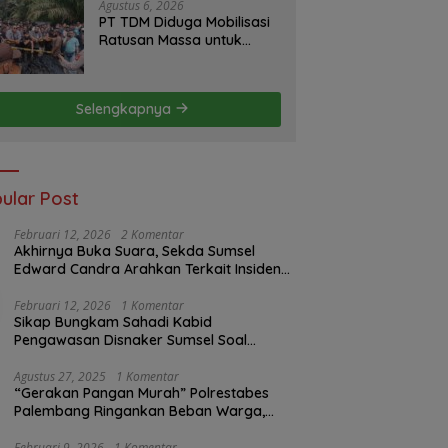
Agustus 6, 2026
PT TDM Diduga Mobilisasi
Ratusan Massa untuk
Halangi Aksi Damai, POSE
RI Tempuh Jalur Hukum
Selengkapnya
ular Post
Februari 12, 2026
2 Komentar
Akhirnya Buka Suara, Sekda Sumsel
Edward Candra Arahkan Terkait Insiden
PTBA Dikonfirmasi ke Disnaker
Februari 12, 2026
1 Komentar
Sikap Bungkam Sahadi Kabid
Pengawasan Disnaker Sumsel Soal
Insiden PTBA: Di Mana Transparansi
Pengawasan K3?
Agustus 27, 2025
1 Komentar
“Gerakan Pangan Murah” Polrestabes
Palembang Ringankan Beban Warga,
Harga Beras Jauh Lebih Terjangkau
Februari 9, 2026
1 Komentar