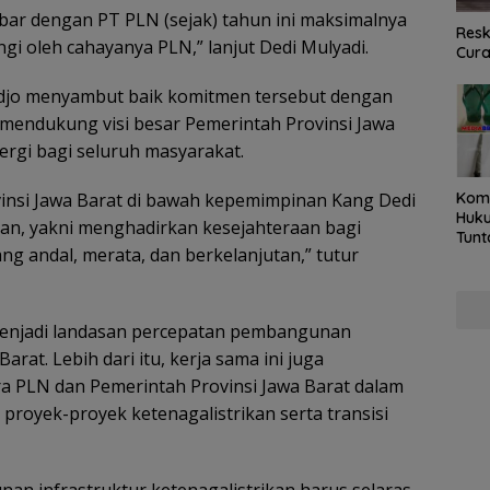
abar dengan PT PLN (sejak) tahun ini maksimalnya
Resk
ngi oleh cahayanya PLN,” lanjut Dedi Mulyadi.
Cur
djo menyambut baik komitmen tersebut dengan
endukung visi besar Pemerintah Provinsi Jawa
rgi bagi seluruh masyarakat.
vinsi Jawa Barat di bawah kepemimpinan Kang Dedi
Kom
Huku
uan, yakni menghadirkan kesejahteraan bagi
Tunt
ang andal, merata, dan berkelanjutan,” tutur
Pela
Hing
enjadi landasan percepatan pembangunan
arat. Lebih dari itu, kerja sama ini juga
ra PLN dan Pemerintah Provinsi Jawa Barat dalam
oyek-proyek ketenagalistrikan serta transisi
n infrastruktur ketenagalistrikan harus selaras