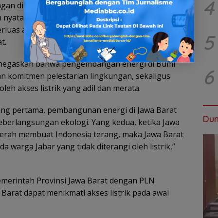
4
gan di Jawa Barat, di Gedung Sate, Bandung pada
ngkah nyata untuk mempercepat pembangunan
rluas akses listrik yang merata, sekaligus
5
t.
enegaskan bahwa pengembangan energi di Bumi
6
n komitmen pelestarian lingkungan, sekaligus
h akses listrik yang adil dan merata.
yang pertama, pembangunan energi di Jawa Barat
Dun
eberlangsungan ekologi. Yang kedua, ketika Jawa
 daerah membuat Indonesia terang, maka Jawa Barat
da warga Jabar yang tidak diterangi oleh listrik,”
merintah Provinsi Jawa Barat dengan PLN
arat dapat menikmati akses listrik pada awal