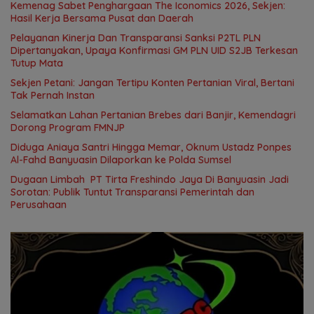
Kemenag Sabet Penghargaan The Iconomics 2026, Sekjen:
Hasil Kerja Bersama Pusat dan Daerah
Pelayanan Kinerja Dan Transparansi Sanksi P2TL PLN
Dipertanyakan, Upaya Konfirmasi GM PLN UID S2JB Terkesan
Tutup Mata
Sekjen Petani: Jangan Tertipu Konten Pertanian Viral, Bertani
Tak Pernah Instan
Selamatkan Lahan Pertanian Brebes dari Banjir, Kemendagri
Dorong Program FMNJP
Diduga Aniaya Santri Hingga Memar, Oknum Ustadz Ponpes
Al-Fahd Banyuasin Dilaporkan ke Polda Sumsel
Dugaan Limbah PT Tirta Freshindo Jaya Di Banyuasin Jadi
Sorotan: Publik Tuntut Transparansi Pemerintah dan
Perusahaan