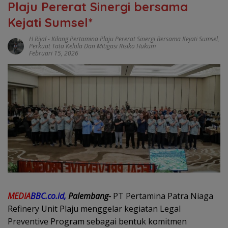
Plaju Pererat Sinergi bersama
Kejati Sumsel*
H Rijal
-
Kilang Pertamina Plaju Pererat Sinergi Bersama Kejati Sumsel
,
Perkuat Tata Kelola Dan Mitigasi Risiko Hukum
Februari 15, 2026
MEDIA
BBC.co.id,
Palembang-
PT Pertamina Patra Niaga
Refinery Unit Plaju menggelar kegiatan Legal
Preventive Program sebagai bentuk komitmen