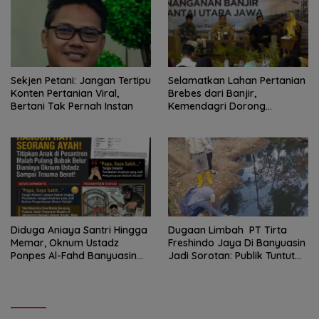
Sekjen Petani: Jangan Tertipu
Selamatkan Lahan Pertanian
Konten Pertanian Viral,
Brebes dari Banjir,
Bertani Tak Pernah Instan
Kemendagri Dorong
Program FMNJP
Diduga Aniaya Santri Hingga
Dugaan Limbah PT Tirta
Memar, Oknum Ustadz
Freshindo Jaya Di Banyuasin
Ponpes Al-Fahd Banyuasin
Jadi Sorotan: Publik Tuntut
Dilaporkan ke Polda Sumsel
Transparansi Pemerintah
dan Perusahaan