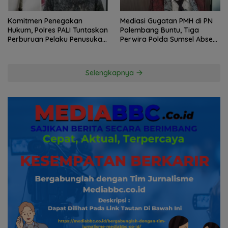
Komitmen Penegakan
Mediasi Gugatan PMH di PN
Hukum, Polres PALI Tuntaskan
Palembang Buntu, Tiga
Perburuan Pelaku Penusukan
Perwira Polda Sumsel Absen,
Hingga ke Hutan
Kuasa Hukum Penggugat
Pertanyakan Komitmen
Hormati Proses Hukum
Selengkapnya