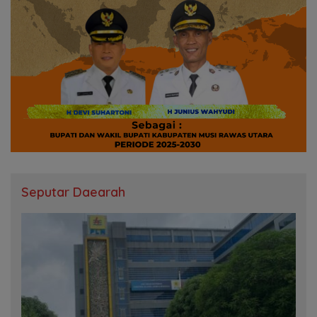
Seputar Daearah