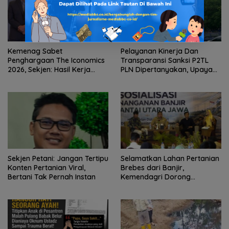
Kemenag Sabet
Pelayanan Kinerja Dan
Penghargaan The Iconomics
Transparansi Sanksi P2TL
2026, Sekjen: Hasil Kerja
PLN Dipertanyakan, Upaya
Bersama Pusat dan Daerah
Konfirmasi GM PLN UID S2JB
Terkesan Tutup Mata
Sekjen Petani: Jangan Tertipu
Selamatkan Lahan Pertanian
Konten Pertanian Viral,
Brebes dari Banjir,
Bertani Tak Pernah Instan
Kemendagri Dorong
Program FMNJP