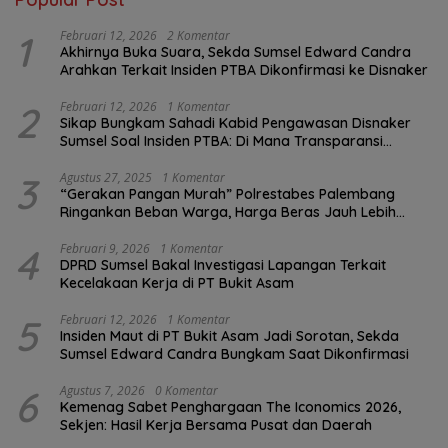
1
Februari 12, 2026
2 Komentar
Akhirnya Buka Suara, Sekda Sumsel Edward Candra
Arahkan Terkait Insiden PTBA Dikonfirmasi ke Disnaker
2
Februari 12, 2026
1 Komentar
Sikap Bungkam Sahadi Kabid Pengawasan Disnaker
Sumsel Soal Insiden PTBA: Di Mana Transparansi
Pengawasan K3?
3
Agustus 27, 2025
1 Komentar
“Gerakan Pangan Murah” Polrestabes Palembang
Ringankan Beban Warga, Harga Beras Jauh Lebih
Terjangkau
4
Februari 9, 2026
1 Komentar
DPRD Sumsel Bakal Investigasi Lapangan Terkait
Kecelakaan Kerja di PT Bukit Asam
5
Februari 12, 2026
1 Komentar
Insiden Maut di PT Bukit Asam Jadi Sorotan, Sekda
Sumsel Edward Candra Bungkam Saat Dikonfirmasi
6
Agustus 7, 2026
0 Komentar
Kemenag Sabet Penghargaan The Iconomics 2026,
Sekjen: Hasil Kerja Bersama Pusat dan Daerah