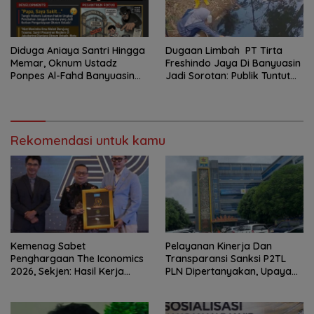
Diduga Aniaya Santri Hingga
Dugaan Limbah PT Tirta
Memar, Oknum Ustadz
Freshindo Jaya Di Banyuasin
Ponpes Al-Fahd Banyuasin
Jadi Sorotan: Publik Tuntut
Dilaporkan ke Polda Sumsel
Transparansi Pemerintah
dan Perusahaan
Rekomendasi untuk kamu
Kemenag Sabet
Pelayanan Kinerja Dan
Penghargaan The Iconomics
Transparansi Sanksi P2TL
2026, Sekjen: Hasil Kerja
PLN Dipertanyakan, Upaya
Bersama Pusat dan Daerah
Konfirmasi GM PLN UID S2JB
Terkesan Tutup Mata