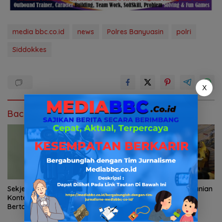
media bbc.co.id
news
Polres Banyuasin
polri
Siddokkes
X
Baca Juga
Sekjen Petani: Jangan Tertipu
Selamatkan Lahan Pertanian
Konten Pertanian Viral,
Brebes dari Banjir,
Bertani Tak Pernah Instan
Kemendagri Dorong
Program FMNJP