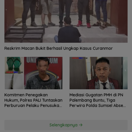
Reskrim Macan Bukit Berhasil Ungkap Kasus Curanmor
Komitmen Penegakan
Mediasi Gugatan PMH di PN
Hukum, Polres PALI Tuntaskan
Palembang Buntu, Tiga
Perburuan Pelaku Penusukan
Perwira Polda Sumsel Absen,
Hingga ke Hutan
Kuasa Hukum Penggugat
Pertanyakan Komitmen
Hormati Proses Hukum
Selengkapnya