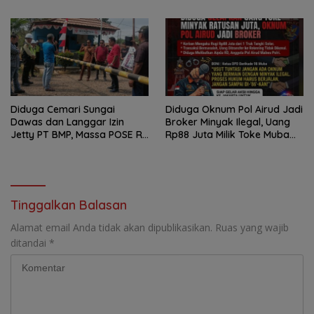
Dilaporkan ke Polda Sumsel
Transparansi Pemerintah
dan Perusahaan
Diduga Cemari Sungai
Diduga Oknum Pol Airud Jadi
Dawas dan Langgar Izin
Broker Minyak Ilegal, Uang
Jetty PT BMP, Massa POSE RI
Rp88 Juta Milik Toke Muba
dan Barikade 98 Gelar Aksi
Hilang Tanpa Jejak
Mendesak Pengusutan
Tuntas
Tinggalkan Balasan
Alamat email Anda tidak akan dipublikasikan.
Ruas yang wajib
ditandai
*