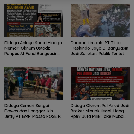
Diduga Aniaya Santri Hingga
Dugaan Limbah PT Tirta
Memar, Oknum Ustadz
Freshindo Jaya Di Banyuasin
Ponpes Al-Fahd Banyuasin
Jadi Sorotan: Publik Tuntut
Dilaporkan ke Polda Sumsel
Transparansi Pemerintah
dan Perusahaan
Diduga Cemari Sungai
Diduga Oknum Pol Airud Jadi
Dawas dan Langgar Izin
Broker Minyak Ilegal, Uang
Jetty PT BMP, Massa POSE RI
Rp88 Juta Milik Toke Muba
dan Barikade 98 Gelar Aksi
Hilang Tanpa Jejak
Mendesak Pengusutan
Tuntas