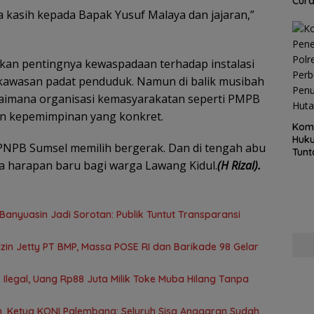
Cur
a kasih kepada Bapak Yusuf Malaya dan jajaran,”
 akan pentingnya kewaspadaan terhadap instalasi
 kawasan padat penduduk. Namun di balik musibah
gaimana organisasi kemasyarakatan seperti PMPB
n kepemimpinan yang konkret.
Kom
Huku
 PNPB Sumsel memilih bergerak. Dan di tengah abu
Tunt
la harapan baru bagi warga Lawang Kidul.
(H Rizal).
Pela
Hing
anyuasin Jadi Sorotan: Publik Tuntut Transparansi
in Jetty PT BMP, Massa POSE RI dan Barikade 98 Gelar
Ilegal, Uang Rp88 Juta Milik Toke Muba Hilang Tanpa
 Ketua KONI Palembang: Seluruh Sisa Anggaran Sudah