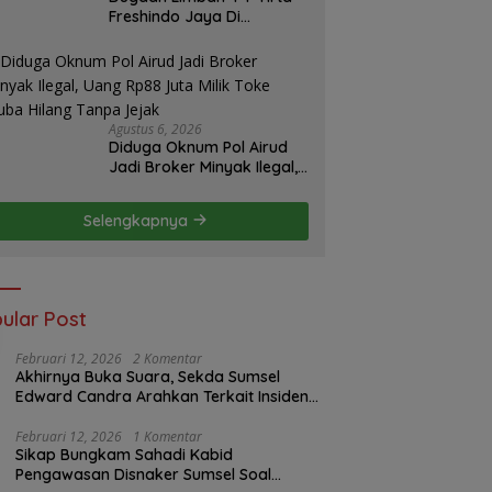
Freshindo Jaya Di
Banyuasin Jadi Sorotan:
Publik Tuntut Transparansi
Pemerintah dan
Perusahaan
Agustus 6, 2026
Diduga Oknum Pol Airud
Jadi Broker Minyak Ilegal,
Uang Rp88 Juta Milik Toke
Muba Hilang Tanpa Jejak
Selengkapnya
ular Post
Februari 12, 2026
2 Komentar
Akhirnya Buka Suara, Sekda Sumsel
Edward Candra Arahkan Terkait Insiden
PTBA Dikonfirmasi ke Disnaker
Februari 12, 2026
1 Komentar
Sikap Bungkam Sahadi Kabid
Pengawasan Disnaker Sumsel Soal