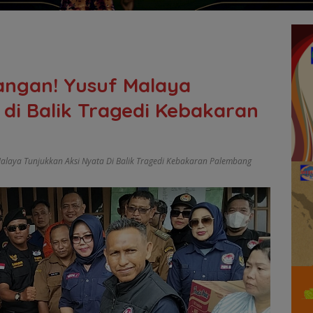
angan! Yusuf Malaya
 di Balik Tragedi Kebakaran
alaya Tunjukkan Aksi Nyata Di Balik Tragedi Kebakaran Palembang