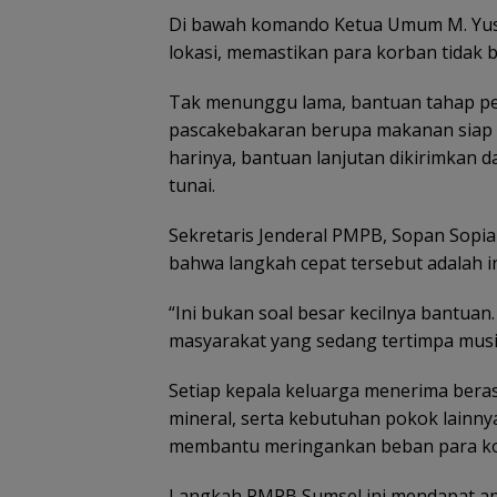
Di bawah komando Ketua Umum
M. Yu
lokasi, memastikan para korban tidak b
Tak menunggu lama, bantuan tahap pe
pascakebakaran berupa makanan siap s
harinya, bantuan lanjutan dikirimkan
tunai.
Sekretaris Jenderal PMPB, Sopan Sopi
bahwa langkah cepat tersebut adalah i
“Ini bukan soal besar kecilnya bantuan.
masyarakat yang sedang tertimpa musi
Setiap kepala keluarga menerima beras 
mineral, serta kebutuhan pokok lainny
membantu meringankan beban para kor
Langkah PMPB Sumsel ini mendapat apre