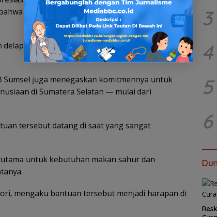
3
bahwa kepedulian tersebut menjadi suntikan moral
4
 delapan terdampak. Korban jiwa nihil. Kami sangat
 Sumsel juga menegaskan komitmennya untuk
5
nusiaan di Sumatera Selatan — mulai dari
6
uan tersebut datang di saat yang sangat
erutama untuk kebutuhan makan sahur dan
Dun
atanya.
hori, mengaku bantuan tersebut menjadi harapan di
Resk