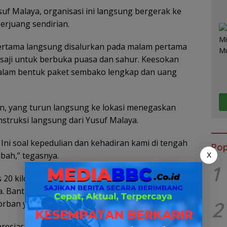
suf Malaya
, organisasi ini langsung bergerak ke
erjuang sendirian.
rtama langsung disalurkan pada malam pertama
aji untuk berbuka puasa dan sahur. Keesokan
 dalam bentuk paket sembako lengkap dan uang
an, yang turun langsung ke lokasi menegaskan
nstruksi langsung dari Yusuf Malaya.
 Ini soal kepedulian dan kehadiran kami di tengah
Pop
bah,” tegasnya.
X
1
20 kilogram, mi instan, minyak goreng, gula, air
a. Bantuan uang tunai juga diberikan untuk
2
ban yang kehilangan harta benda.
siasi dari pemerintah setempat. Plt Lurah