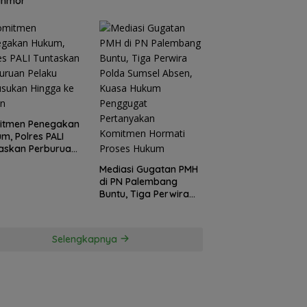
anmor
itmen Penegakan
m, Polres PALI
askan Perburuan
ku Penusukan
Mediasi Gugatan PMH
ga ke Hutan
di PN Palembang
Buntu, Tiga Perwira
Polda Sumsel Absen,
Kuasa Hukum
Penggugat
Selengkapnya
Pertanyakan
Komitmen Hormati
Proses Hukum