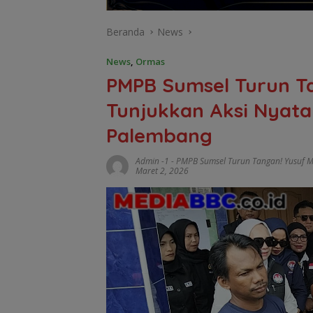
Beranda
News
News
,
Ormas
PMPB Sumsel Turun T
Tunjukkan Aksi Nyata
Palembang
Admin -1
-
PMPB Sumsel Turun Tangan! Yusuf M
Maret 2, 2026