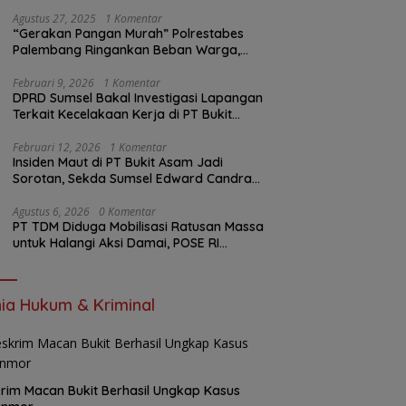
Insiden PTBA: Di Mana Transparansi
Pengawasan K3?
Agustus 27, 2025
1 Komentar
“Gerakan Pangan Murah” Polrestabes
Palembang Ringankan Beban Warga,
Harga Beras Jauh Lebih Terjangkau
Februari 9, 2026
1 Komentar
DPRD Sumsel Bakal Investigasi Lapangan
Terkait Kecelakaan Kerja di PT Bukit
Asam
Februari 12, 2026
1 Komentar
Insiden Maut di PT Bukit Asam Jadi
Sorotan, Sekda Sumsel Edward Candra
Bungkam Saat Dikonfirmasi
Agustus 6, 2026
0 Komentar
PT TDM Diduga Mobilisasi Ratusan Massa
untuk Halangi Aksi Damai, POSE RI
Tempuh Jalur Hukum
ia Hukum & Kriminal
rim Macan Bukit Berhasil Ungkap Kasus