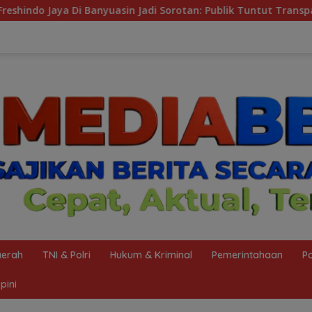
orotan: Publik Tuntut Transparansi Pemerintah dan Perusahaan
erah
TNI & Polri
Hukum & Kriminal
Pemerintahaan
Po
pini