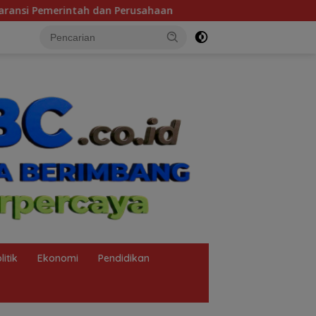
Tragedi KMP Mutiara Sentosa 2 dan Bobroknya Keselam
litik
Ekonomi
Pendidikan