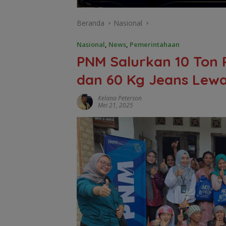
Beranda
Nasional
Nasional
,
News
,
Pemerintahaan
PNM Salurkan 10 Ton 
dan 60 Kg Jeans Lewa
Kelana Peterson
Mei 21, 2025