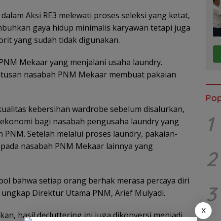
dalam Aksi RE3 melewati proses seleksi yang ketat,
uhkan gaya hidup minimalis karyawan tetapi juga
it yang sudah tidak digunakan.
 PNM Mekaar yang menjalani usaha laundry.
h, ratusan nasabah PNM Mekaar membuat pakaian
Pop
alitas kebersihan wardrobe sebelum disalurkan,
1
ng ekonomi bagi nasabah pengusaha laundry yang
 PNM. Setelah melalui proses laundry, pakaian-
kepada nasabah PNM Mekaar lainnya yang
2
mbol bahwa setiap orang berhak merasa percaya diri
3
 ungkap Direktur Utama PNM, Arief Mulyadi.
X
an, hasil decluttering ini juga dikonversi menjadi