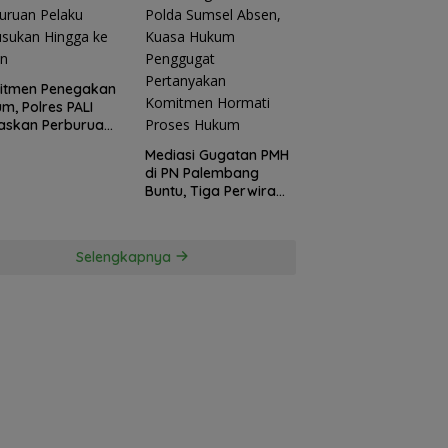
itmen Penegakan
m, Polres PALI
askan Perburuan
ku Penusukan
Mediasi Gugatan PMH
ga ke Hutan
di PN Palembang
Buntu, Tiga Perwira
Polda Sumsel Absen,
Kuasa Hukum
Penggugat
Selengkapnya
Pertanyakan
Komitmen Hormati
Proses Hukum