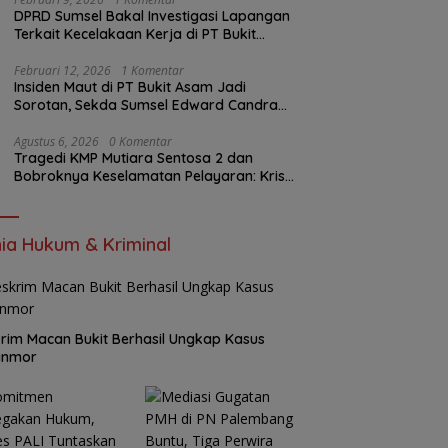
DPRD Sumsel Bakal Investigasi Lapangan
Terkait Kecelakaan Kerja di PT Bukit
Asam
Februari 12, 2026
1 Komentar
Insiden Maut di PT Bukit Asam Jadi
Sorotan, Sekda Sumsel Edward Candra
Bungkam Saat Dikonfirmasi
Agustus 6, 2026
0 Komentar
Tragedi KMP Mutiara Sentosa 2 dan
Bobroknya Keselamatan Pelayaran: Krisis
Implementasi Regulasi hingga Moral
Hazard
ia Hukum & Kriminal
rim Macan Bukit Berhasil Ungkap Kasus
anmor