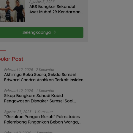
Minggu ke Pemerintah
Agustus 5, 2026
ABS Bongkar Sekandal
Aset Muba! 29 Kendaraan
Dinas Bernilai Milyaran Tak
Jelas Tanpa Jejak
Selengkapnya
ular Post
Februari 12, 2026
2 Komentar
Akhirnya Buka Suara, Sekda Sumsel
Edward Candra Arahkan Terkait Insiden
PTBA Dikonfirmasi ke Disnaker
Februari 12, 2026
1 Komentar
Sikap Bungkam Sahadi Kabid
Pengawasan Disnaker Sumsel Soal
Insiden PTBA: Di Mana Transparansi
Pengawasan K3?
Agustus 27, 2025
1 Komentar
“Gerakan Pangan Murah” Polrestabes
Palembang Ringankan Beban Warga,
Harga Beras Jauh Lebih Terjangkau
Februari 9, 2026
1 Komentar