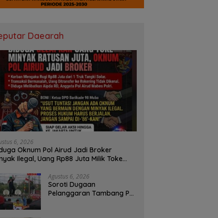
eputar Daearah
ustus 6, 2026
duga Oknum Pol Airud Jadi Broker
nyak Ilegal, Uang Rp88 Juta Milik Toke
ba Hilang Tanpa Jejak
Agustus 6, 2026
Soroti Dugaan
Pelanggaran Tambang PT
BSPC, Koalisi Aktivis
Sumsel Beri Tenggat 1