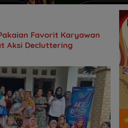
Pakaian Favorit Karyawan
t Aksi Decluttering