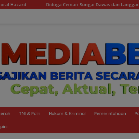
 Sungai Dawas dan Langgar Izin Jetty PT BMP, Massa POSE RI 
erah
TNI & Polri
Hukum & Kriminal
Pemerintahaan
Po
pini