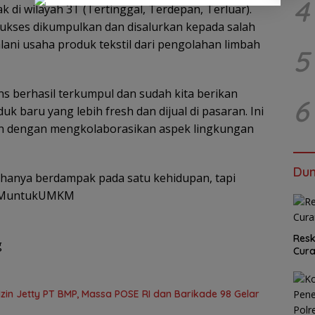
4
di wilayah 3T (Tertinggal, Terdepan, Terluar).
ukses dikumpulkan dan disalurkan kepada salah
ni usaha produk tekstil dari pengolahan limbah
5
s berhasil terkumpul dan sudah kita berikan
6
k baru yang lebih fresh dan dijual di pasaran. Ini
 dengan mengkolaborasikan aspek lingkungan
Dun
 hanya berdampak pada satu kehidupan, tapi
PNMuntukUMKM
Resk
g
Cur
in Jetty PT BMP, Massa POSE RI dan Barikade 98 Gelar