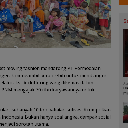
S
 fast moving fashion mendorong PT Permodalan
ergerak mengambil peran lebih untuk membangun
elalui aksi decluttering yang dikemas dalam
Ag
Di
le, PNM mengajak 70 ribu karyawannya untuk
Mi
Mu
bulan, sebanyak 10 ton pakaian sukses dikumpulkan
uh Indonesia. Bukan hanya soal angka, dampak sosial
menjadi sorotan utama.