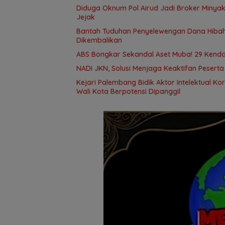
Diduga Oknum Pol Airud Jadi Broker Minyak 
Jejak
Bantah Tuduhan Penyelewengan Dana Hibah,
Dikembalikan
ABS Bongkar Sekandal Aset Muba! 29 Kendar
NADI JKN, Solusi Menjaga Keaktifan Pesert
Kejari Palembang Bidik Aktor Intelektual Ko
Wali Kota Berpotensi Dipanggil