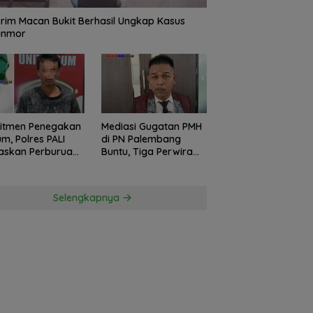
rim Macan Bukit Berhasil Ungkap Kasus
anmor
itmen Penegakan
Mediasi Gugatan PMH
m, Polres PALI
di PN Palembang
askan Perburuan
Buntu, Tiga Perwira
ku Penusukan
Polda Sumsel Absen,
ga ke Hutan
Kuasa Hukum
Penggugat
Selengkapnya
Pertanyakan
Komitmen Hormati
Proses Hukum