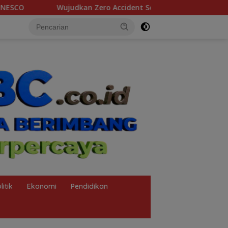
ident Selama Pit Stop Part II 2026, Kilang Plaju Tanamkan Bud
litik
Ekonomi
Pendidikan