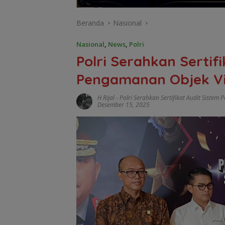
Beranda
Nasional
Nasional
,
News
,
Polri
Polri Serahkan Sertif
Pengamanan Objek Vi
H Rijal
-
Polri Serahkan Sertifikat Audit Siste
Desember 15, 2025