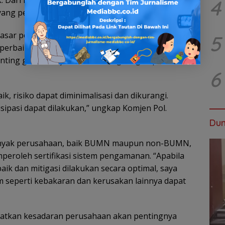
 Dari internal terkadang merasa sudah cukup dan
4
ang perlu ditingkatkan,” jelasnya.
 dasar pemberian masukan terkait kekurangan
5
iperbaiki maupun yang belum tersedia untuk
 penting guna menjamin keberlangsungan proses
6
 risiko dapat diminimalisasi dan dikurangi.
ntisipasi dapat dilakukan,” ungkap Komjen Pol.
Dun
banyak perusahaan, baik BUMN maupun non-BUMN,
peroleh sertifikasi sistem pengamanan. “Apabila
ik dan mitigasi dilakukan secara optimal, saya
m seperti kebakaran dan kerusakan lainnya dapat
katkan kesadaran perusahaan akan pentingnya