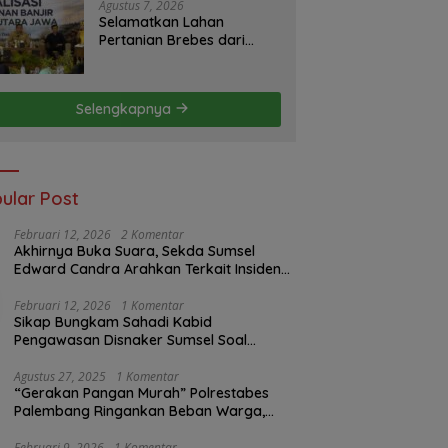
S2JB Terkesan Tutup Mata
Agustus 7, 2026
Selamatkan Lahan
Pertanian Brebes dari
Banjir, Kemendagri
Dorong Program FMNJP
Selengkapnya
ular Post
Februari 12, 2026
2 Komentar
Akhirnya Buka Suara, Sekda Sumsel
Edward Candra Arahkan Terkait Insiden
PTBA Dikonfirmasi ke Disnaker
Februari 12, 2026
1 Komentar
Sikap Bungkam Sahadi Kabid
Pengawasan Disnaker Sumsel Soal
Insiden PTBA: Di Mana Transparansi
Pengawasan K3?
Agustus 27, 2025
1 Komentar
“Gerakan Pangan Murah” Polrestabes
Palembang Ringankan Beban Warga,
Harga Beras Jauh Lebih Terjangkau
Februari 9, 2026
1 Komentar