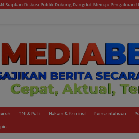
 Dangdut Menuju Pengakuan UNESCO
Wujudkan Zero Acc
erah
TNI & Polri
Hukum & Kriminal
Pemerintahaan
Po
pini