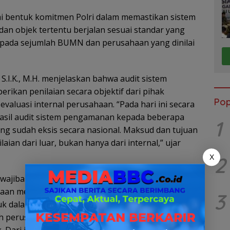
ai bentuk komitmen Polri dalam memastikan sistem
dan objek tertentu berjalan sesuai standar yang
 kepada sejumlah BUMN dan perusahaan yang dinilai
S.I.K., M.H. menjelaskan bahwa audit sistem
ikan penilaian secara objektif dari pihak
Pop
aluasi internal perusahaan. “Pada hari ini secara
hasil audit sistem pengamanan kepada beberapa
1
 sudah eksis secara nasional. Maksud dan tujuan
aian dari luar, bukan hanya dari internal,” ujar
2
X
ewajiban untuk melaksanakan audit sistem
an mencapai standar pengamanan terbaik,
3
alam kategori objek vital nasional. “Audit ini
h perusahaan agar mendapatkan standar