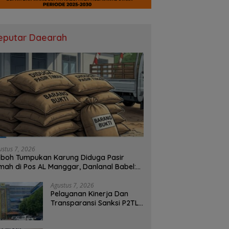
eputar Daearah
ustus 7, 2026
boh Tumpukan Karung Diduga Pasir
mah di Pos AL Manggar, Danlanal Babel:
sih Kami Dalami
Agustus 7, 2026
Pelayanan Kinerja Dan
Transparansi Sanksi P2TL
PLN Dipertanyakan, Upaya
Konfirmasi GM PLN UID