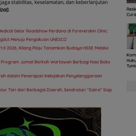
ga stabilitas, keselamatan, dan keberlanjutan
zal).
Resk
Cur
edical Gelar Roadshow Perdana di Foreverskin Clinic
ngdut Menuju Pengakuan UNESCO
t II 2026, Kilang Plaju Tanamkan Budaya HSSE Melalui
Kom
Huku
 Program Jumat Berkah Wartawan Berbagi Nasi Boks
Tunt
Pela
rah dalam Penerapan Kebijakan Penyelenggaraan
Hing
ur Tari dari Berbagai Daerah, Sendratari “Satra” Siap