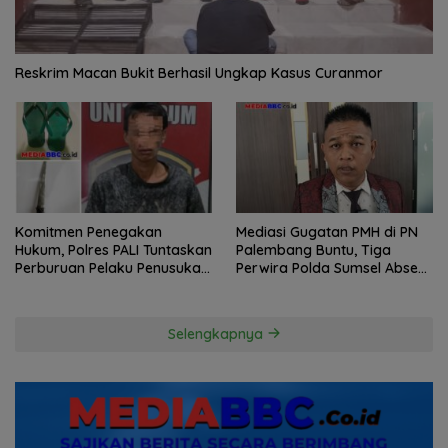
Reskrim Macan Bukit Berhasil Ungkap Kasus Curanmor
Komitmen Penegakan
Mediasi Gugatan PMH di PN
Hukum, Polres PALI Tuntaskan
Palembang Buntu, Tiga
Perburuan Pelaku Penusukan
Perwira Polda Sumsel Absen,
Hingga ke Hutan
Kuasa Hukum Penggugat
Pertanyakan Komitmen
Hormati Proses Hukum
Selengkapnya