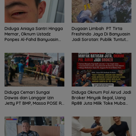
Diduga Aniaya Santri Hingga
Dugaan Limbah PT Tirta
Memar, Oknum Ustadz
Freshindo Jaya Di Banyuasin
Ponpes Al-Fahd Banyuasin
Jadi Sorotan: Publik Tuntut
Dilaporkan ke Polda Sumsel
Transparansi Pemerintah
dan Perusahaan
Diduga Cemari Sungai
Diduga Oknum Pol Airud Jadi
Dawas dan Langgar Izin
Broker Minyak Ilegal, Uang
Jetty PT BMP, Massa POSE RI
Rp88 Juta Milik Toke Muba
dan Barikade 98 Gelar Aksi
Hilang Tanpa Jejak
Mendesak Pengusutan
Tuntas