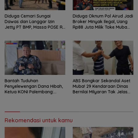
Diduga Cemari Sungai
Diduga Oknum Pol Airud Jadi
Dawas dan Langgar Izin
Broker Minyak Ilegal, Uang
Jetty PT BMP, Massa POSE RI
Rp88 Juta Milik Toke Muba
dan Barikade 98 Gelar Aksi
Hilang Tanpa Jejak
Mendesak Pengusutan
Tuntas
Bantah Tuduhan
ABS Bongkar Sekandal Aset
Penyelewengan Dana Hibah,
Muba! 29 Kendaraan Dinas
Ketua KONI Palembang:
Bernilai Milyaran Tak Jelas
Seluruh Sisa Anggaran Sudah
Tanpa Jejak
Dikembalikan
Rekomendasi untuk kamu