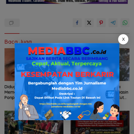
X
Baca Juga
Diduga Aniaya Santri Hingga
Dugaan Limbah PT Tirta
Memar, Oknum Ustadz
Freshindo Jaya Di Banyuasin
Ponpes Al-Fahd Banyuasin
Jadi Sorotan: Publik Tuntut
Dilaporkan ke Polda Sumsel
Transparansi Pemerintah
dan Perusahaan