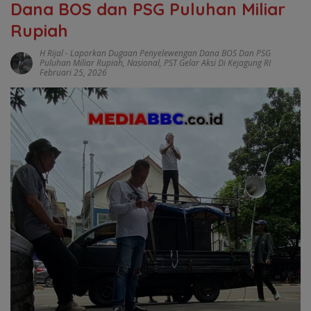
Dana BOS dan PSG Puluhan Miliar
Rupiah
H Rijal
-
Laporkan Dugaan Penyelewengan Dana BOS Dan PSG
Puluhan Miliar Rupiah
,
Nasional
,
PST Gelar Aksi Di Kejagung RI
Februari 25, 2026