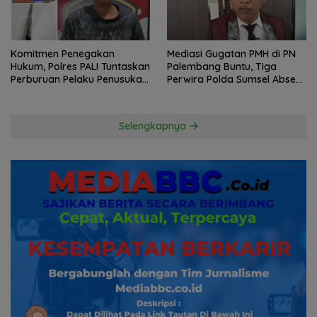
Komitmen Penegakan
Mediasi Gugatan PMH di PN
Hukum, Polres PALI Tuntaskan
Palembang Buntu, Tiga
Perburuan Pelaku Penusukan
Perwira Polda Sumsel Absen,
Hingga ke Hutan
Kuasa Hukum Penggugat
Pertanyakan Komitmen
Hormati Proses Hukum
Selengkapnya