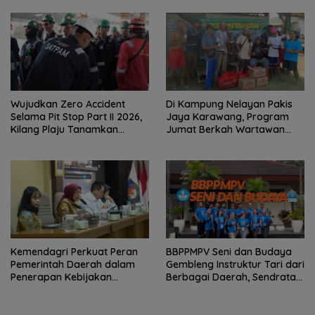
Wujudkan Zero Accident
Di Kampung Nelayan Pakis
Selama Pit Stop Part II 2026,
Jaya Karawang, Program
Kilang Plaju Tanamkan
Jumat Berkah Wartawan
Budaya HSSE Melalui Safety
Berbagi Nasi Boks dan Air
Campaign
Mineral
Kemendagri Perkuat Peran
BBPPMPV Seni dan Budaya
Pemerintah Daerah dalam
Gembleng Instruktur Tari dari
Penerapan Kebijakan
Berbagai Daerah, Sendratari
Penyelenggaraan
“Satra” Siap Tampil Sebagai
Transmigrasi
Puncak Kolaborasi Nasional