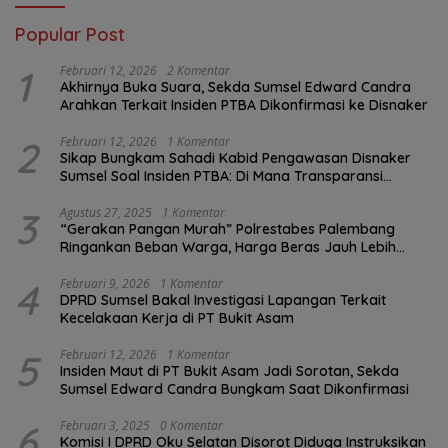
Popular Post
1
Februari 12, 2026
2 Komentar
Akhirnya Buka Suara, Sekda Sumsel Edward Candra
Arahkan Terkait Insiden PTBA Dikonfirmasi ke Disnaker
2
Februari 12, 2026
1 Komentar
Sikap Bungkam Sahadi Kabid Pengawasan Disnaker
Sumsel Soal Insiden PTBA: Di Mana Transparansi
Pengawasan K3?
3
Agustus 27, 2025
1 Komentar
“Gerakan Pangan Murah” Polrestabes Palembang
Ringankan Beban Warga, Harga Beras Jauh Lebih
Terjangkau
4
Februari 9, 2026
1 Komentar
DPRD Sumsel Bakal Investigasi Lapangan Terkait
Kecelakaan Kerja di PT Bukit Asam
5
Februari 12, 2026
1 Komentar
Insiden Maut di PT Bukit Asam Jadi Sorotan, Sekda
Sumsel Edward Candra Bungkam Saat Dikonfirmasi
6
Februari 3, 2025
0 Komentar
Komisi I DPRD Oku Selatan Disorot Diduga Instruksikan