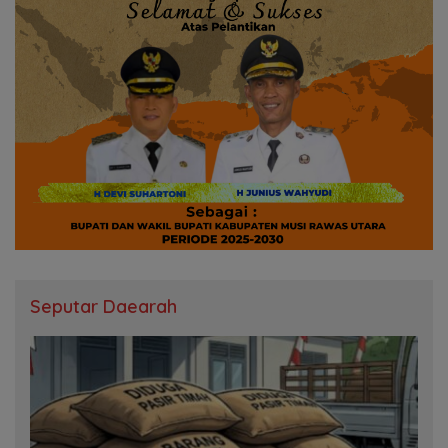
Seputar Daearah