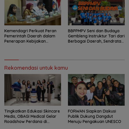
Kemendagri Perkuat Peran
BBPPMPV Seni dan Budaya
Pemerintah Daerah dalam
Gembleng Instruktur Tari dari
Penerapan Kebijakan
Berbagai Daerah, Sendratari
Penyelenggaraan
“Satra” Siap Tampil Sebagai
Transmigrasi
Puncak Kolaborasi Nasional
Rekomendasi untuk kamu
Tingkatkan Edukasi Skincare
FORWAN Siapkan Diskusi
Medis, OBAGI Medical Gelar
Publik Dukung Dangdut
Roadshow Perdana di
Menuju Pengakuan UNESCO
Foreverskin Clinic