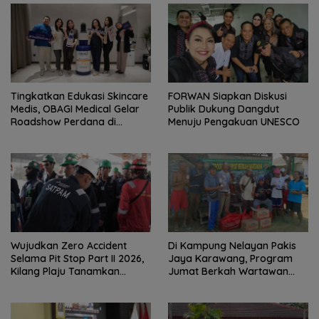
Tingkatkan Edukasi Skincare
FORWAN Siapkan Diskusi
Medis, OBAGI Medical Gelar
Publik Dukung Dangdut
Roadshow Perdana di
Menuju Pengakuan UNESCO
Foreverskin Clinic
Wujudkan Zero Accident
Di Kampung Nelayan Pakis
Selama Pit Stop Part II 2026,
Jaya Karawang, Program
Kilang Plaju Tanamkan
Jumat Berkah Wartawan
Budaya HSSE Melalui Safety
Berbagi Nasi Boks dan Air
Campaign
Mineral