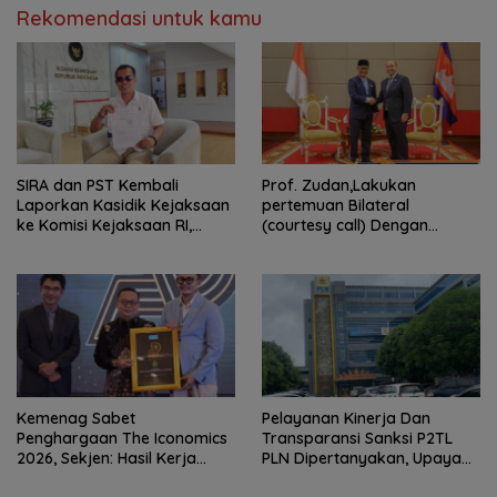
Rekomendasi untuk kamu
SIRA dan PST Kembali
Prof. Zudan,Lakukan
Laporkan Kasidik Kejaksaan
pertemuan Bilateral
ke Komisi Kejaksaan RI,
(courtesy call) Dengan
Soroti Dugaan
Deputy Prime Minister
Ketidakterbukaan
Kerajaan Kamboja,BKN
Penanganan Kasus Irigasi Air
Siapkan Indonesia Jadi Pusat
Lemutu
Kolaborasi ASN ASEAN
Kemenag Sabet
Pelayanan Kinerja Dan
Penghargaan The Iconomics
Transparansi Sanksi P2TL
2026, Sekjen: Hasil Kerja
PLN Dipertanyakan, Upaya
Bersama Pusat dan Daerah
Konfirmasi GM PLN UID S2JB