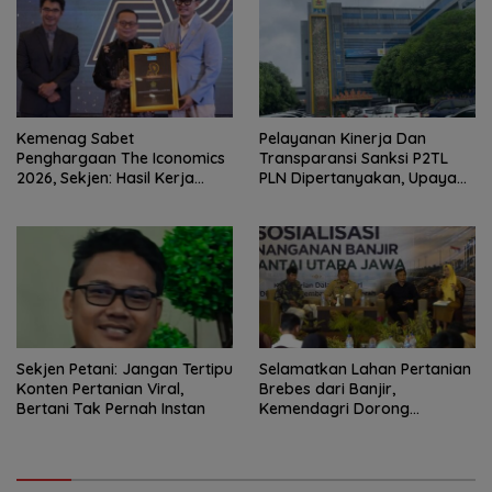
Penanganan Kasus Irigasi Air
Siapkan Indonesia Jadi Pusat
Lemutu
Kolaborasi ASN ASEAN
Kemenag Sabet
Pelayanan Kinerja Dan
Penghargaan The Iconomics
Transparansi Sanksi P2TL
2026, Sekjen: Hasil Kerja
PLN Dipertanyakan, Upaya
Bersama Pusat dan Daerah
Konfirmasi GM PLN UID S2JB
Terkesan Tutup Mata
Sekjen Petani: Jangan Tertipu
Selamatkan Lahan Pertanian
Konten Pertanian Viral,
Brebes dari Banjir,
Bertani Tak Pernah Instan
Kemendagri Dorong
Program FMNJP