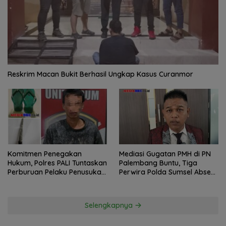
Reskrim Macan Bukit Berhasil Ungkap Kasus Curanmor
Komitmen Penegakan
Mediasi Gugatan PMH di PN
Hukum, Polres PALI Tuntaskan
Palembang Buntu, Tiga
Perburuan Pelaku Penusukan
Perwira Polda Sumsel Absen,
Hingga ke Hutan
Kuasa Hukum Penggugat
Pertanyakan Komitmen
Hormati Proses Hukum
Selengkapnya