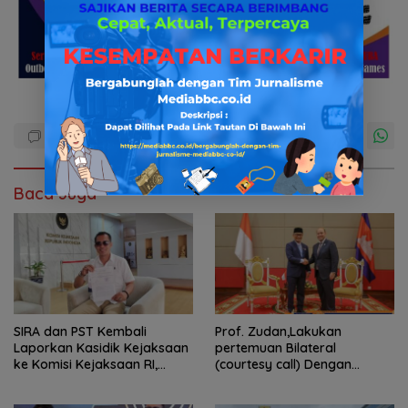
Baca Juga
SIRA dan PST Kembali
Prof. Zudan,Lakukan
Laporkan Kasidik Kejaksaan
pertemuan Bilateral
ke Komisi Kejaksaan RI,
(courtesy call) Dengan
Soroti Dugaan
Deputy Prime Minister
Ketidakterbukaan
Kerajaan Kamboja,BKN