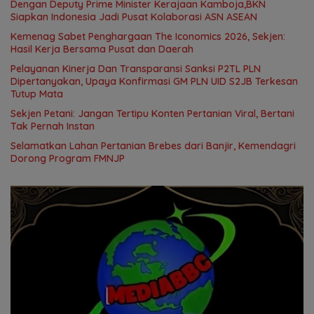
Dengan Deputy Prime Minister Kerajaan Kamboja,BKN
Siapkan Indonesia Jadi Pusat Kolaborasi ASN ASEAN
Kemenag Sabet Penghargaan The Iconomics 2026, Sekjen:
Hasil Kerja Bersama Pusat dan Daerah
Pelayanan Kinerja Dan Transparansi Sanksi P2TL PLN
Dipertanyakan, Upaya Konfirmasi GM PLN UID S2JB Terkesan
Tutup Mata
Sekjen Petani: Jangan Tertipu Konten Pertanian Viral, Bertani
Tak Pernah Instan
Selamatkan Lahan Pertanian Brebes dari Banjir, Kemendagri
Dorong Program FMNJP