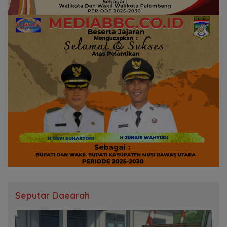
Seputar Daearah