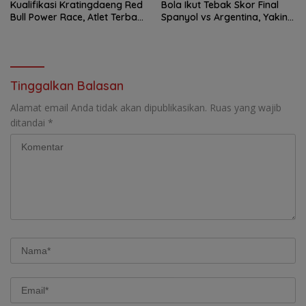
Kualifikasi Kratingdaeng Red
Bola Ikut Tebak Skor Final
Bull Power Race, Atlet Terbaik
Spanyol vs Argentina, Yakin
Melaju ke Bangkok
La Furia Roja Angkat Trofi
Tinggalkan Balasan
Alamat email Anda tidak akan dipublikasikan.
Ruas yang wajib
ditandai
*