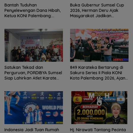
Bantah Tuduhan
Buka Gubernur Sumsel Cup
Penyelewengan Dana Hibah,
2026, Herman Deru Ajak
Ketua KONI Palembang:
Masyarakat Jadikan
Seluruh Sisa Anggaran Sudah
Olahraga Budaya Hidup
Dikembalikan
Sehat
Satukan Tekad dan
849 Karateka Bertarung di
Perguruan, PORDIBYA Sumsel
Sakura Series II Piala KONI
Siap Lahirkan Atlet Karate
Kota Palembang 2026, Ajang
BerprestasiRapat Perdana
Lahirkan Atlet Berprestasi
Menuju Level Nasional
Indonesia Jadi Tuan Rumah
Hj. Nirawati Tantang Pecinta