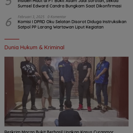
5
Insiden Maut di PT Bukit Asam Jadi Sorotan, Sekda
Sumsel Edward Candra Bungkam Saat Dikonfirmasi
6
Februari 3, 2025
0 Komentar
Komisi I DPRD Oku Selatan Disorot Diduga Instruksikan
Satpol PP Larang Wartawan Liput Kegiatan
Dunia Hukum & Kriminal
Reskrim Macan Bukit Berhasil Ungkap Kasus Curanmor