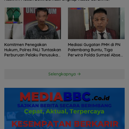
Komitmen Penegakan
Mediasi Gugatan PMH di PN
Hukum, Polres PALI Tuntaskan
Palembang Buntu, Tiga
Perburuan Pelaku Penusukan
Perwira Polda Sumsel Absen,
Hingga ke Hutan
Kuasa Hukum Penggugat
Pertanyakan Komitmen
Hormati Proses Hukum
Selengkapnya