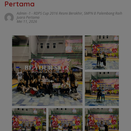
Pertama
Admin -1
-
RDPS Cup 2016 Resmi Berakhir
,
SMPN 8 Palembang Raih
Juara Pertama
Mei 11, 2026