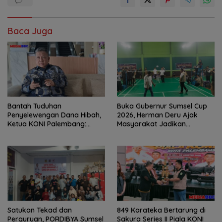
Baca Juga
Bantah Tuduhan
Buka Gubernur Sumsel Cup
Penyelewengan Dana Hibah,
2026, Herman Deru Ajak
Ketua KONI Palembang:
Masyarakat Jadikan
Seluruh Sisa Anggaran Sudah
Olahraga Budaya Hidup
Dikembalikan
Sehat
Satukan Tekad dan
849 Karateka Bertarung di
Perguruan, PORDIBYA Sumsel
Sakura Series II Piala KONI