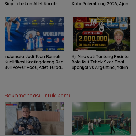
Siap Lahirkan Atlet Karate
Kota Palembang 2026, Ajang
BerprestasiRapat Perdana
Lahirkan Atlet Berprestasi
Menuju Level Nasional
Indonesia Jadi Tuan Rumah
Hj. Nirawati Tantang Pecinta
Kualifikasi Kratingdaeng Red
Bola Ikut Tebak Skor Final
Bull Power Race, Atlet Terbaik
Spanyol vs Argentina, Yakin
Melaju ke Bangkok
La Furia Roja Angkat Trofi
Rekomendasi untuk kamu