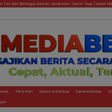
atari “Satra” Siap Tampil Sebagai Puncak Kolaborasi Nasional
erah
TNI & Polri
Hukum & Kriminal
Pemerintahaan
Po
pini