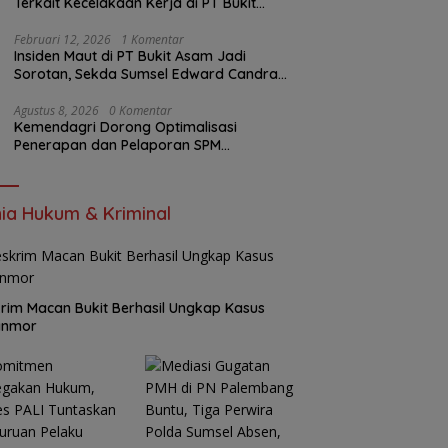
Terkait Kecelakaan Kerja di PT Bukit
Asam
Februari 12, 2026
1 Komentar
Insiden Maut di PT Bukit Asam Jadi
Sorotan, Sekda Sumsel Edward Candra
Bungkam Saat Dikonfirmasi
Agustus 8, 2026
0 Komentar
Kemendagri Dorong Optimalisasi
Penerapan dan Pelaporan SPM
Kabupaten Hulu Sungai Selatan Tahun
2026
ia Hukum & Kriminal
rim Macan Bukit Berhasil Ungkap Kasus
anmor