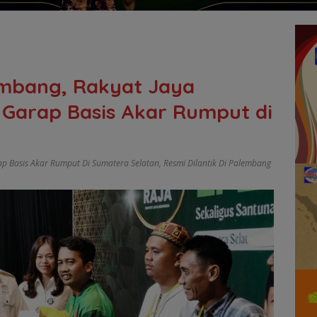
lembang, Rakyat Jaya
 Garap Basis Akar Rumput di
ap Basis Akar Rumput Di Sumatera Selatan
,
Resmi Dilantik Di Palembang