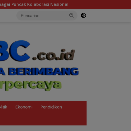
Pengurus Yayasan Perguruan Ksatrya Lima Satu Minta
litik
Ekonomi
Pendidikan