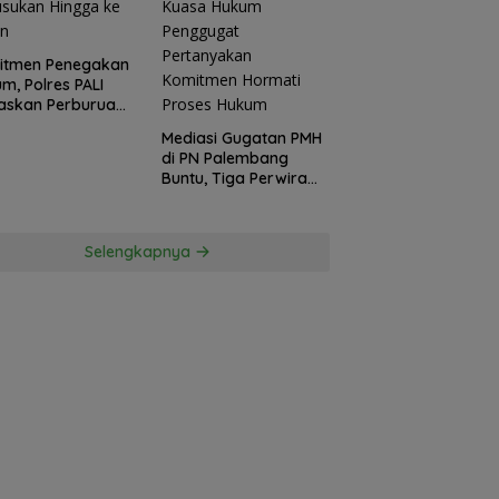
itmen Penegakan
m, Polres PALI
askan Perburuan
ku Penusukan
Mediasi Gugatan PMH
ga ke Hutan
di PN Palembang
Buntu, Tiga Perwira
Polda Sumsel Absen,
Kuasa Hukum
Penggugat
Selengkapnya
Pertanyakan
Komitmen Hormati
Proses Hukum