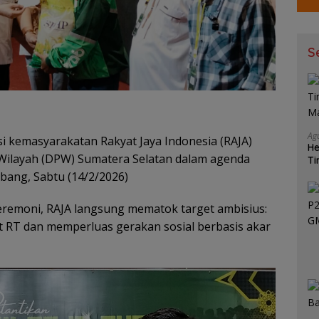
S
Ag
i kemasyarakatan Rakyat Jaya Indonesia (RAJA)
He
ilayah (DPW) Sumatera Selatan dalam agenda
Ti
Ma
mbang, Sabtu (14/2/2026)
eremoni, RAJA langsung mematok target ambisius:
 RT dan memperluas gerakan sosial berbasis akar