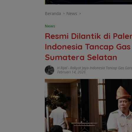
Beranda
News
News
Resmi Dilantik di Pa
Indonesia Tancap Gas
Sumatera Selatan
H Rijal
-
Rakyat Jaya Indonesia Tancap Gas Gar
Februari 14, 2026