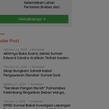
Selamatkan Lahan
Pertanian Brebes dari
Banjir, Kemendagri
Dorong Program FMNJP
Selengkapnya
ular Post
Februari 12, 2026
2 Komentar
Akhirnya Buka Suara, Sekda Sumsel
Edward Candra Arahkan Terkait Insiden
PTBA Dikonfirmasi ke Disnaker
Februari 12, 2026
1 Komentar
Sikap Bungkam Sahadi Kabid
Pengawasan Disnaker Sumsel Soal
Insiden PTBA: Di Mana Transparansi
Pengawasan K3?
Agustus 27, 2025
1 Komentar
“Gerakan Pangan Murah” Polrestabes
Palembang Ringankan Beban Warga,
Harga Beras Jauh Lebih Terjangkau
Februari 9, 2026
1 Komentar
DPRD Sumsel Bakal Investigasi Lapangan