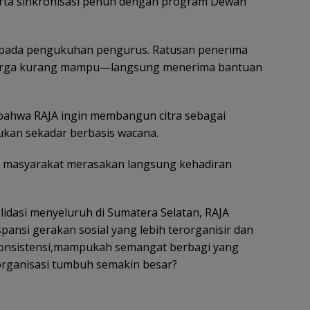
 serta sinkronisasi penuh dengan program Dewan
i pada pengukuhan pengurus. Ratusan penerima
arga kurang mampu—langsung menerima bantuan
 bahwa RAJA ingin membangun citra sebagai
bukan sekadar berbasis wacana.
ngin masyarakat merasakan langsung kehadiran
idasi menyeluruh di Sumatera Selatan, RAJA
nsi gerakan sosial yang lebih terorganisir dan
 konsistensi,mampukah semangat berbagi yang
organisasi tumbuh semakin besar?