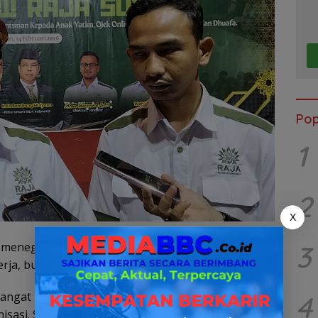
Pop
1
2
X
3
enegaskan bahwa organisasinya ingin tampil
erja, bukan hanya hadir dalam agenda formalitas.
ngat berbagi. Gerakan ini sudah berjalan lebih
4
isasi. Sekarang saatnya diperluas secara