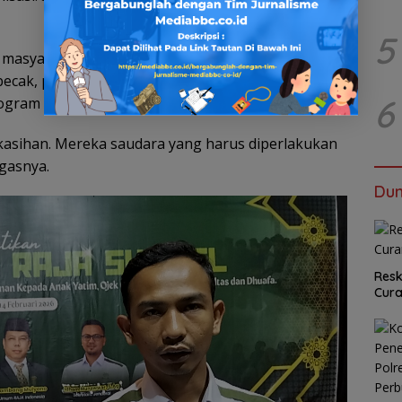
5
asyarakat yang kerap berada di lapis paling
becak, pengemudi ojek daring, hingga warga
6
ogram berkelanjutan.
kasihan. Mereka saudara yang harus diperlakukan
gasnya.
Dun
Resk
Cur